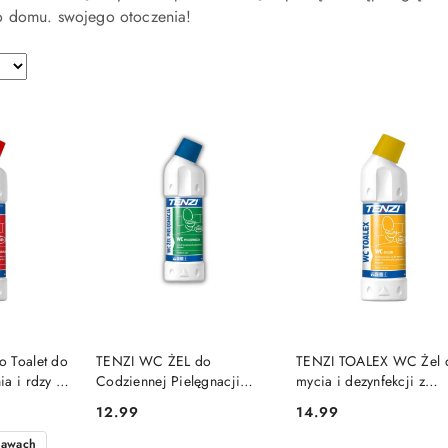
o domu. swojego otoczenia!
SZYKA
DO KOSZYKA
DO KOSZYKA
 Toalet do
TENZI WC ŻEL do
TENZI TOALEX WC Żel 
a i rdzy z
Codziennej Pielęgnacji
mycia i dezynfekcji z
Toalety 750 ml
chlorem 750ml
12.99
14.99
Cena:
Cena:
tawach