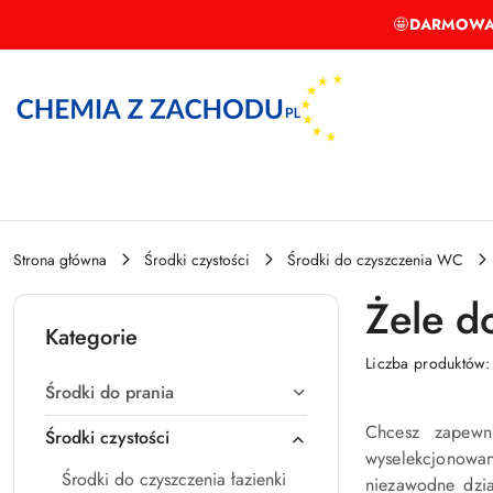
Przejdź do treści głównej
Przejdź do wyszukiwarki
Przejdź do moje konto
Przejdź do menu głównego
Przejdź do stopki
🤩
DARMOWA
Strona główna
Środki czystości
Środki do czyszczenia WC
Żele 
Kategorie
Liczba produktów
Środki do prania
Chcesz zapewn
Środki czystości
wyselekcjonowany
Środki do czyszczenia łazienki
niezawodne dzia