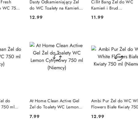
 Fresh
Dasty Odkamieniający Żel
Cillit Bang Żel do WC
do WC 750
do WC Toalety na Kamień
Kamień i Brud
750 ml (Włochy)
Pomarańczowy 750 ml
12.99
11.99
Cena:
Cena:
SZYKA
DO KOSZYKA
DO KOSZYKA
el do
At Home Clean Active Gel
Ambi Pur Żel do WC Wh
 750 ml
Żel do Toalety WC Lemon
Flowers Białe Kwiaty 75
Cytrynowy 750 ml (Niemcy)
(Niemcy)
7.99
12.99
Cena:
Cena: