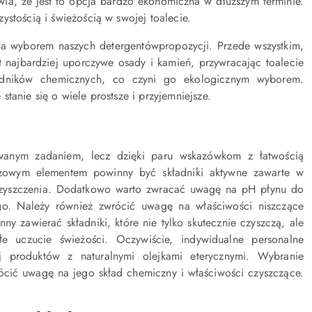
ia, że jest to opcja bardzo ekonomiczna w dłuższym terminie.
stością i świeżością w swojej toalecie.
za wyborem naszych detergentówpropozycji. Przede wszystkim,
et najbardziej uporczywe osady i kamień, przywracając toalecie
kładników chemicznych, co czyni go ekologicznym wyborem.
tanie się o wiele prostsze i przyjemniejsze.
nym zadaniem, lecz dzięki paru wskazówkom z łatwością
uczowym elementem powinny być składniki aktywne zawarte w
nieczyszczenia. Dodatkowo warto zwracać uwagę na pH płynu do
. Należy również zwrócić uwagę na właściwości niszczące
nny zawierać składniki, które nie tylko skutecznie czyszczą, ale
łe uczucie świeżości. Oczywiście, indywidualne personalne
aj produktów z naturalnymi olejkami eterycznymi. Wybranie
ić uwagę na jego skład chemiczny i właściwości czyszczące.