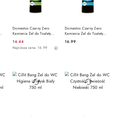
DO KOSZYKA
DO KOSZYKA
Domestos Czarny Zero
Domestos Czarny Zero
Kamienia Żel do Toalety
Kamienia Żel do Toalety
WC Lime 750 ml PL
WC Blue 750 ml PL
14.44
16.99
Cena
Cena:
Najniższa
Najniższa cena:
16.99
promocyjna:
cena
z
30
dni
przed
obniżką
DO KOSZYKA
DO KOSZYKA