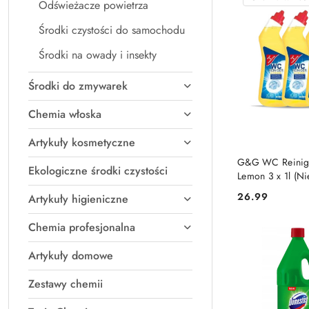
Odświeżacze powietrza
Środki czystości do samochodu
Środki na owady i insekty
Środki do zmywarek
Chemia włoska
Artykuły kosmetyczne
DO KO
G&G WC Reinige
Ekologiczne środki czystości
Lemon 3 x 1l (N
26.99
Artykuły higieniczne
Cena:
Chemia profesjonalna
Artykuły domowe
Zestawy chemii