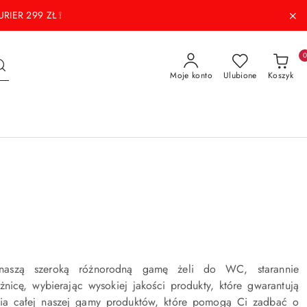
RIER 299 ZŁ ❕
Moje konto
Ulubione
Koszyk
 naszą szeroką różnorodną gamę żeli do WC, starannie
żnicę, wybierając wysokiej jakości produkty, które gwarantują
nia całej naszej gamy produktów, które pomogą Ci zadbać o