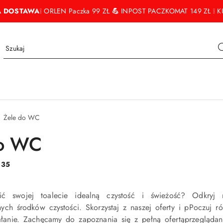
 DOSTAWA
❕ ORLEN Paczka 99 ZŁ
💪
INPOST PACZKOMAT 149 ZŁ ❕ KU
Żele do WC
do WC
:
35
ić swojej toalecie idealną czystość i świeżość? Odkryj
ch środków czystości. Skorzystaj z naszej oferty i pPoczuj ró
łanie. Zachęcamy do zapoznania się z pełną ofertąprzegląda