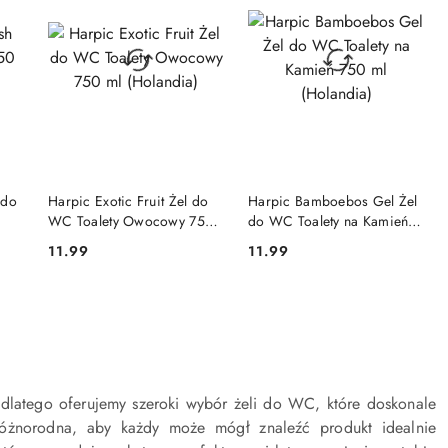
NY
PRODUKT NIEDOSTĘPNY
PRODUKT NIEDOSTĘPNY
 do
Harpic Exotic Fruit Żel do
Harpic Bamboebos Gel Żel
WC Toalety Owocowy 750
do WC Toalety na Kamień
ml (Holandia)
750 ml (Holandia)
11.99
11.99
Cena:
Cena:
, dlatego oferujemy szeroki wybór żeli do WC, które doskonale
k różnorodna, aby każdy może mógł znaleźć produkt idealnie