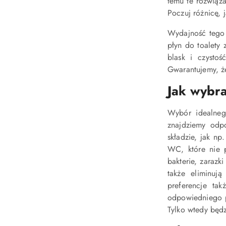
temu te rozwiąz
Poczuj różnicę, 
Wydajność tego 
płyn do toalety 
blask i czysto
Gwarantujemy, że
Jak wybra
Wybór idealneg
znajdziemy odp
składzie, jak n
WC, które nie 
bakterie, zarazk
także eliminują
preferencje ta
odpowiedniego p
Tylko wtedy będz