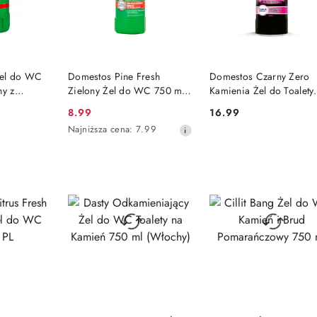
SZYKA
DO KOSZYKA
DO KOSZYKA
Żel do WC
Domestos Pine Fresh
Domestos Czarny Zero
ny z
Zielony Żel do WC 750 ml
Kamienia Żel do Toalety
PL
WC Pink 750 ml PL
8.99
16.99
Cena
Cena:
Najniższa
Najniższa cena:
7.99
promocyjna:
cena
z
30
dni
przed
obniżką
SZYKA
DO KOSZYKA
DO KOSZYKA