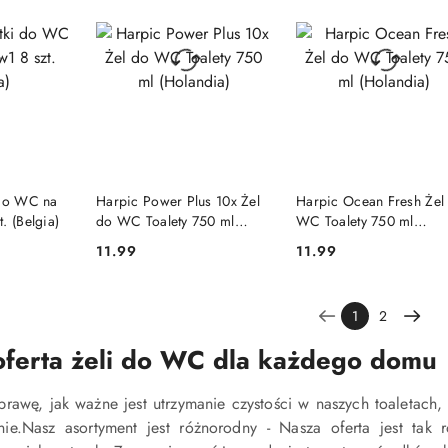
DOSTĘPNY
PRODUKT NIEDOSTĘPNY
PRODUKT NIEDOSTĘP
 do WC na
Harpic Power Plus 10x Żel
Harpic Ocean Fresh Żel
. (Belgia)
do WC Toalety 750 ml
WC Toalety 750 ml
(Holandia)
(Holandia)
11.99
11.99
Cena:
Cena:
1
2
oferta żeli do WC dla każdego domu
rawę, jak ważne jest utrzymanie czystości w naszych toaletach
nie.Nasz asortyment jest różnorodny - Nasza oferta jest ta