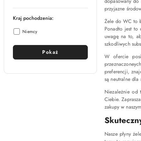
dopasowany do s
przyjazne środow
Kraj pochodzenia:
Żele do WC to b
Ponadto jest to 
Kraj
Niemcy
uwagę na to, ab
pochodzenia::
szkodliwych subs
Pokaż
W ofercie posi
przeznaczoneyc
preferencji, zna
są neutralne dla
Niezależnie od 
Ciebie. Zaprasz
zakupy w naszym 
Skuteczny
Nasze płyny żele