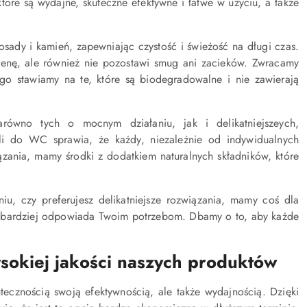
re są wydajne, skuteczne efektywne i łatwe w użyciu, a także
ady i kamień, zapewniając czystość i świeżość na długi czas.
igienę, ale również nie pozostawi smug ani zacieków. Zwracamy
go stawiamy na te, które są biodegradowalne i nie zawierają
równo tych o mocnym działaniu, jak i delikatniejszeych,
i do WC sprawia, że każdy, niezależnie od indywidualnych
wiązania, mamy środki z dodatkiem naturalnych składników, które
u, czy preferujesz delikatniejsze rozwiązania, mamy coś dla
najbardziej odpowiada Twoim potrzebom. Dbamy o to, aby każde
ysokiej jakości naszych produktów
utecznością swoją efektywnością, ale także wydajnością. Dzięki