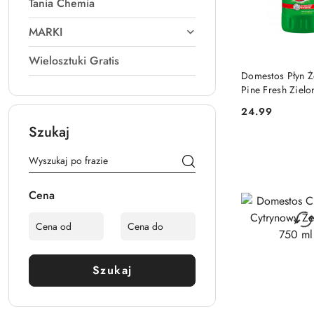
Tania Chemia
MARKI
Wielosztuki Gratis
DO KO
Domestos Płyn 
Pine Fresh Zielo
Wybielaczem 2 l
24.99
Cena:
Szukaj
Cena
Szukaj
DO KO