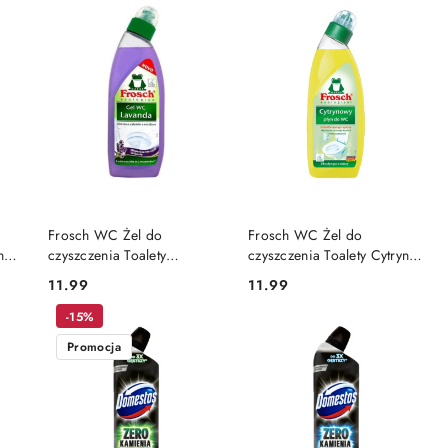
DO KOSZYKA
DO KOSZYKA
Frosch WC Żel do
Frosch WC Żel do
na
czyszczenia Toalety
czyszczenia Toalety Cytryna
Lawenda 750 ml PL
750 ml PL
11.99
11.99
Cena:
Cena:
-15%
Promocja