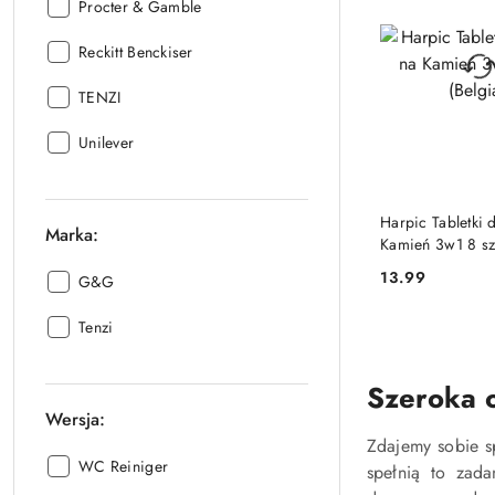
Producent:
Procter & Gamble
Producent:
Reckitt Benckiser
Producent:
TENZI
Producent:
Unilever
PRODUKT NIE
Harpic Tabletki
Marka:
Kamień 3w1 8 szt
13.99
Marka::
G&G
Cena:
Marka::
Tenzi
Szeroka 
Wersja:
Zdajemy sobie sp
Wersja::
WC Reiniger
spełnią to zada