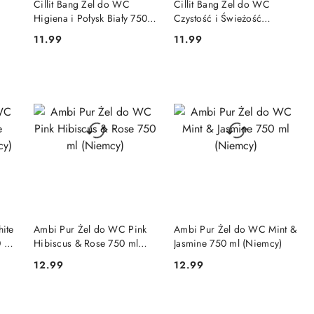
Cillit Bang Żel do WC
Cillit Bang Żel do WC
Higiena i Połysk Biały 750
Czystość i Świeżość
ml
Niebieski 750 ml
11.99
11.99
Cena:
Cena:
DO KOSZYKA
DO KOSZYKA
ite
Ambi Pur Żel do WC Pink
Ambi Pur Żel do WC Mint &
0 ml
Hibiscus & Rose 750 ml
Jasmine 750 ml (Niemcy)
(Niemcy)
12.99
12.99
Cena:
Cena: