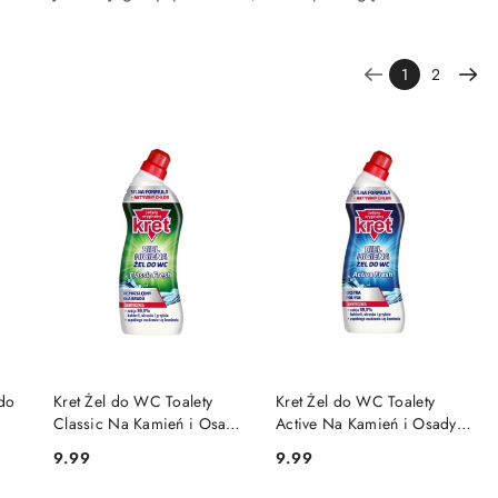
1
2
DO KOSZYKA
DO KOSZYKA
do
Kret Żel do WC Toalety
Kret Żel do WC Toalety
Classic Na Kamień i Osady
Active Na Kamień i Osady
750 g
750 g
9.99
9.99
Cena:
Cena: