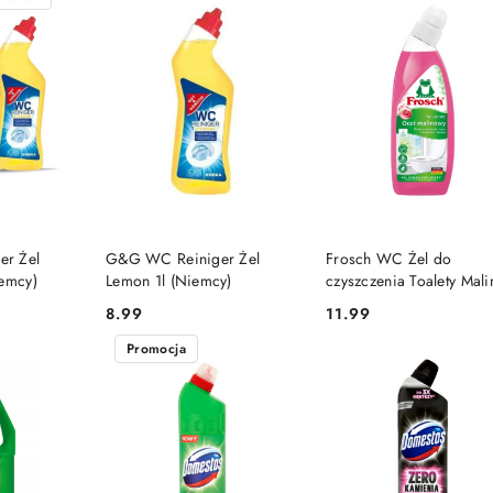
SZYKA
DO KOSZYKA
DO KOSZYKA
r Żel
G&G WC Reiniger Żel
Frosch WC Żel do
iemcy)
Lemon 1l (Niemcy)
czyszczenia Toalety Mali
750 ml PL
8.99
11.99
Cena:
Cena:
Promocja