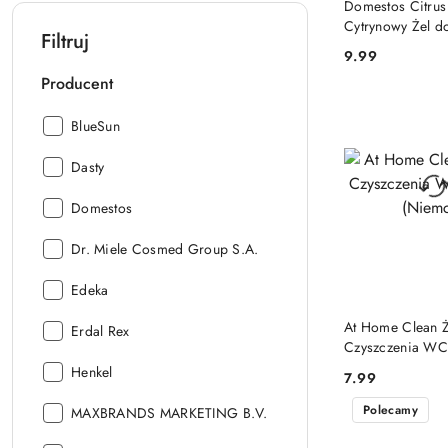
Domestos Citrus
Cytrynowy Żel 
Filtruj
ml PL
9.99
Cena:
Producent
Producent:
BlueSun
Producent:
Dasty
Producent:
Domestos
Producent:
Dr. Miele Cosmed Group S.A.
Producent:
Edeka
DO KO
At Home Clean Ż
Producent:
Erdal Rex
Czyszczenia WC
(Niemcy)
Producent:
Henkel
7.99
Cena:
Polecamy
Producent:
MAXBRANDS MARKETING B.V.