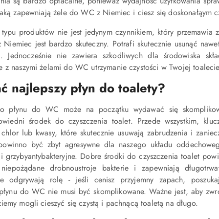
ania są bardzo opłacalne, ponieważ wydajność użytkowania spraw
jaką zapewniają żele do WC z Niemiec i ciesz się doskonałąym czy
typu produktów nie jest jedynym czynnikiem, który przemawia 
z Niemiec jest bardzo skuteczny. Potrafi skutecznie usunąć naw
ść. Jednocześnie nie zawiera szkodliwych dla środowiska s
 z naszymi żelami do WC utrzymanie czystości w Twojej toalecie s
ć najlepszy płyn do toalety?
o płynu do WC może na początku wydawać się skomplikowa
owiedni środek do czyszczenia toalet. Przede wszystkim, kl
p. chlor lub kwasy, które skutecznie usuwają zabrudzenia i za
powinno być zbyt agresywne dla naszego układu oddechowego
i i grzybyantybakteryjne. Dobre środki do czyszczenia toalet powi
 niepożądane drobnoustroje bakterie i zapewniają długotrwa
kże odgrywają rolę - jeśli cenisz przyjemny zapach, poszuk
łynu do WC nie musi być skomplikowane. Ważne jest, aby zwróc
iemy mogli cieszyć się czystą i pachnącą toaletą na długo.