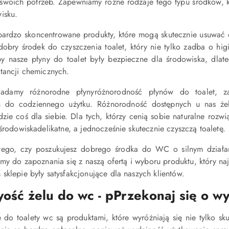
woich potrzeb. Zapewniamy różne rodzaje tego typu środków, któ
isku.
ardzo skoncentrowane produkty, które mogą skutecznie usuwać os
dobry środek do czyszczenia toalet, który nie tylko zadba o h
y nasze płyny do toalet były bezpieczne dla środowiska, dlate
tancji chemicznych.
adamy różnorodne płynyróżnorodność płynów do toalet, za
h do codziennego użytku. Różnorodność dostępnych u nas żel
jdzie coś dla siebie. Dla tych, którzy cenią sobie naturalne roz
 środowiskadelikatne, a jednocześnie skutecznie czyszczą toaletę.
tego, czy poszukujesz dobrego środka do WC o silnym działani
amy do zapoznania się z naszą ofertą i wyboru produktu, który 
sklepie były satysfakcjonujące dla naszych klientów.
ość żelu do wc - pPrzekonaj się o w
 do toalety wc są produktami, które wyróżniają się nie tylko sk