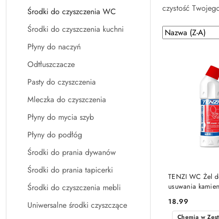
czystość Twojeg
Środki do czyszczenia WC
Środki do czyszczenia kuchni
Zastosowano
Sortuj
według
sortowanie:
Płyny do naczyń
Nazwa
Odtłuszczacze
(Z-
A).
Pasty do czyszczenia
Mleczka do czyszczenia
Płyny do mycia szyb
Płyny do podłóg
Środki do prania dywanów
Środki do prania tapicerki
DO KO
TENZI WC Żel do
usuwania kamieni
Środki do czyszczenia mebli
toalet 750ml
18.99
Uniwersalne środki czyszczące
Cena:
Chemia w Zes