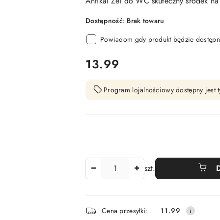
Antikal Żel do WC skuteczny środek na 
Dostępność:
Brak towaru
Powiadom gdy produkt będzie dostępn
cena:
13.99
Program lojalnościowy dostępny jest t
Ilość
szt.
Dostępność
Cena przesyłki:
11.99
i