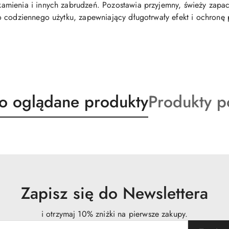
mienia i innych zabrudzeń. Pozostawia przyjemny, świeży zapach
 codziennego użytku, zapewniający długotrwały efekt i ochronę 
ty
Produkty
io oglądane produkty
Produkty 
o
:
statusie:
Zapisz się do Newslettera
i otrzymaj 10% zniżki na pierwsze zakupy.