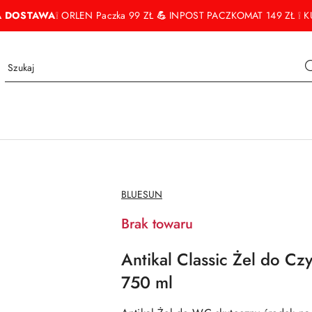
 DOSTAWA
❕ ORLEN Paczka 99 ZŁ
💪
INPOST PACZKOMAT 149 ZŁ ❕ KU
NAZWA
BLUESUN
PRODUCENTA:
Brak towaru
Antikal Classic Żel do Cz
750 ml