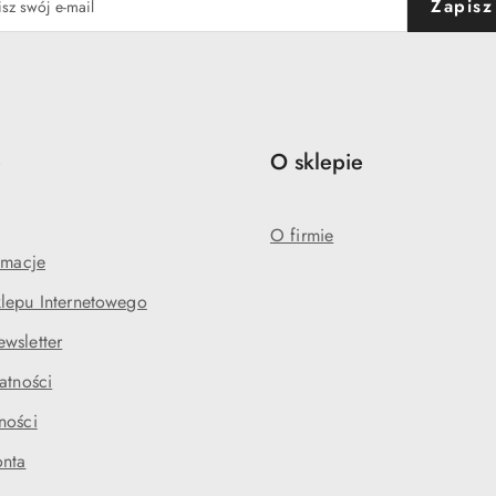
Zapisz
e
O sklepie
O firmie
amacje
lepu Internetowego
wsletter
atności
ności
onta