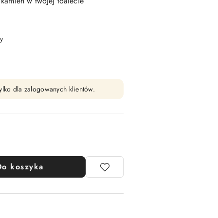
kamień w twojej toalecie
y
ylko dla zalogowanych klientów.
Do koszyka