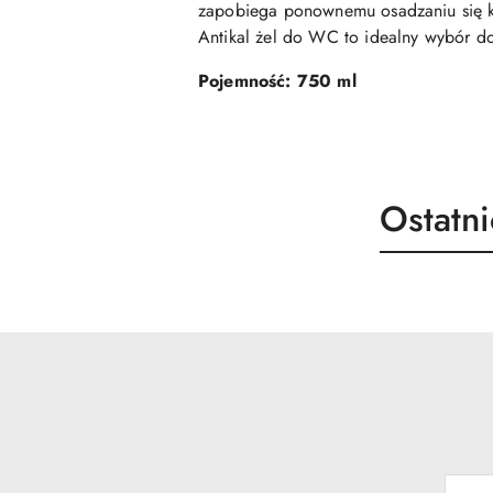
zapobiega ponownemu osadzaniu się ka
Antikal żel do WC to idealny wybór do
Pojemność: 750 ml
Produk
Ostatn
Pomiń karuzelę produktów
o
statusie