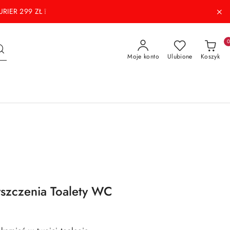
RIER 299 ZŁ ❕
Moje konto
Ulubione
Koszyk
yszczenia Toalety WC