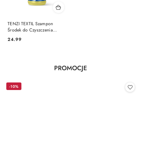
TENZI TEXTIL Szampon
Środek do Czyszczenia
Dywanów i Wykładzin 1 l
Cena:
24.99
Produkty
PROMOCJE
Pomiń karuzelę produktów
o
statusie:
-10%