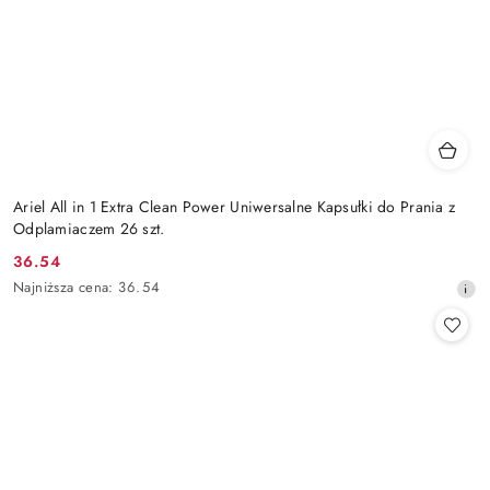
Ariel All in 1 Extra Clean Power Uniwersalne Kapsułki do Prania z
Odplamiaczem 26 szt.
36.54
Cena
Najniższa
Najniższa cena:
36.54
promocyjna:
cena
z
30
dni
przed
obniżką