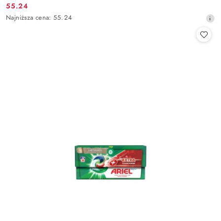
55.24
Cena
Najniższa
Najniższa cena:
55.24
promocyjna:
cena
z
30
dni
przed
obniżką