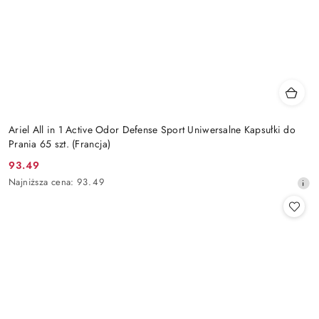
Ariel All in 1 Active Odor Defense Sport Uniwersalne Kapsułki do
Prania 65 szt. (Francja)
93.49
Cena
Najniższa
Najniższa cena:
93.49
promocyjna:
cena
z
30
dni
przed
obniżką