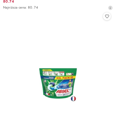
80.74
Cena
Najniższa
Najniższa cena:
80.74
promocyjna:
cena
z
30
dni
przed
obniżką