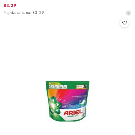
83.29
Cena
Najniższa
Najniższa cena:
83.29
promocyjna:
cena
z
30
dni
przed
obniżką