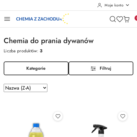
Moje konto
Przejdź do treści głównej
Przejdź do wyszukiwarki
Przejdź do moje konto
Przejdź do menu głównego
Przejdź do stopki
Chemia do prania dywanów
Liczba produktów:
3
Kategorie
Filtruj
Zastosowano
Sortuj
według
sortowanie:
Nazwa
(Z-
A).