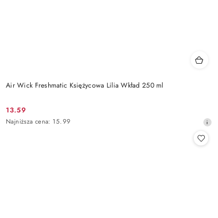
Air Wick Freshmatic Księżycowa Lilia Wkład 250 ml
13.59
Cena
Najniższa
Najniższa cena:
15.99
promocyjna:
cena
z
30
dni
przed
obniżką