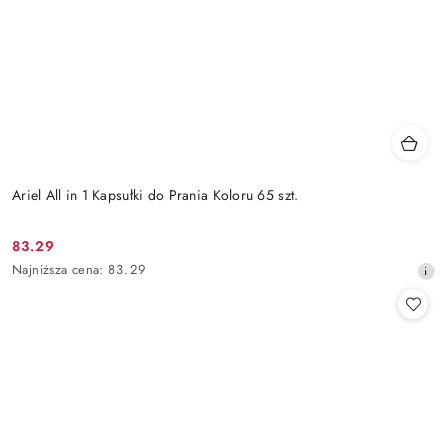
Ariel All in 1 Kapsułki do Prania Koloru 65 szt.
83.29
Cena
Najniższa
Najniższa cena:
83.29
promocyjna:
cena
z
30
dni
przed
obniżką