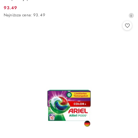
93.49
Cena
Najniższa
Najniższa cena:
93.49
promocyjna:
cena
z
30
dni
przed
obniżką