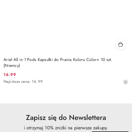
Ariel All in 1 Pods Kapsułki do Prania Koloru Color+ 10 szt.
(Niemcy)
16.99
Cena
Najniższa
Najniższa cena:
16.99
promocyjna:
cena
z
30
dni
przed
obniżką
Zapisz się do Newslettera
i otrzymaj 10% zniżki na pierwsze zakupy.