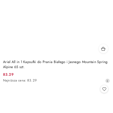
Ariel All in 1 Kapsułki do Prania Białego i Jasnego Mountain Spring
Alpine 65 szt.
83.29
Cena
Najniższa
Najniższa cena:
83.29
promocyjna:
cena
z
30
dni
przed
obniżką