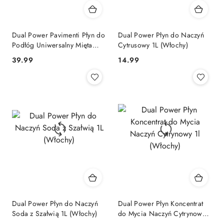
Dual Power Pavimenti Płyn do
Dual Power Płyn do Naczyń
Podłóg Uniwersalny Mięta
Cytrusowy 1L (Włochy)
Cytryna 5l (Włochy)
Cena:
Cena:
39.99
14.99
Dual Power Płyn do Naczyń
Dual Power Płyn Koncentrat
Soda z Szałwią 1L (Włochy)
do Mycia Naczyń Cytrynowy
1l (Włochy)