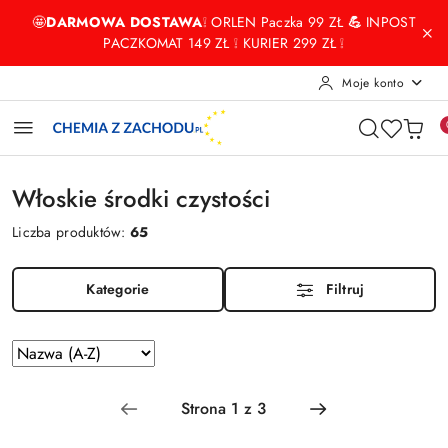
Przejdź do treści głównej
Przejdź do wyszukiwarki
Przejdź do moje konto
Przejdź do menu głównego
Przejdź do stopki
🤩
DARMOWA DOSTAWA
❕ ORLEN Paczka 99 ZŁ
💪
INPOST
PACZKOMAT 149 ZŁ ❕ KURIER 299 ZŁ ❕
Moje konto
Włoskie środki czystości
Liczba produktów:
65
Kategorie
Filtruj
Zastosowano
Sortuj
według
sortowanie:
Nazwa
(A-
Z).