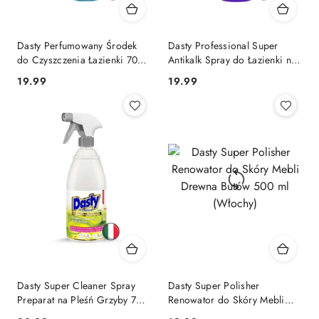
Dasty Perfumowany Środek
Dasty Professional Super
do Czyszczenia Łazienki 700
Antikalk Spray do Łazienki na
ml (Włochy)
Kamień i Rdzę 700 ml
Cena:
Cena:
19.99
19.99
(Włochy)
Dasty Super Cleaner Spray
Dasty Super Polisher
Preparat na Pleśń Grzyby 700
Renowator do Skóry Mebli
ml (Włochy)
Drewna Butów 500 ml