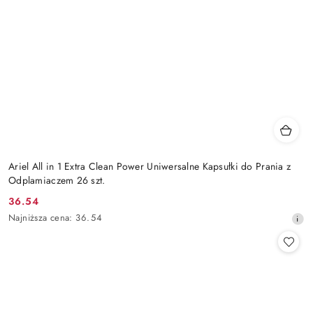
Ariel All in 1 Extra Clean Power Uniwersalne Kapsułki do Prania z
Odplamiaczem 26 szt.
36.54
Cena
Najniższa
Najniższa cena:
36.54
promocyjna:
cena
z
30
dni
przed
obniżką