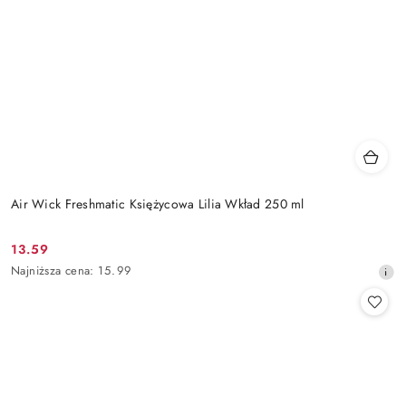
Air Wick Freshmatic Księżycowa Lilia Wkład 250 ml
13.59
Cena
Najniższa
Najniższa cena:
15.99
promocyjna:
cena
z
30
dni
przed
obniżką