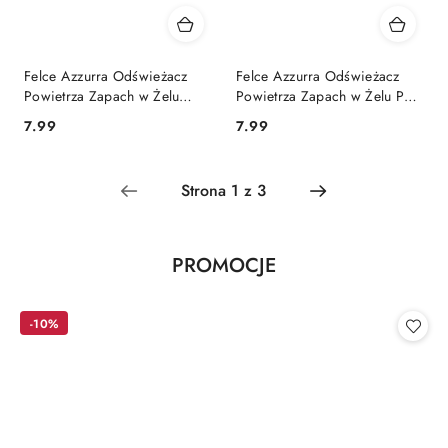
Felce Azzurra Odświeżacz
Felce Azzurra Odświeżacz
Powietrza Zapach w Żelu
Powietrza Zapach w Żelu Pura
Giardino Ogród Zen 140 g
Montagna Górski Świeży 140
Cena:
Cena:
7.99
7.99
(Włochy)
g (Włochy)
Produkty
PROMOCJE
Pomiń karuzelę produktów
o
statusie:
-10%