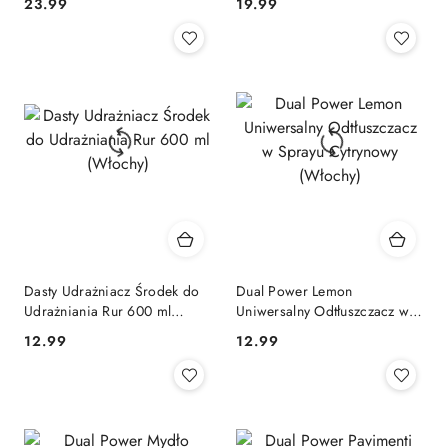
Cena:
Cena:
23.99
19.99
(Włochy)
Dasty Udrażniacz Środek do
Dual Power Lemon
Udrażniania Rur 600 ml
Uniwersalny Odtłuszczacz w
(Włochy)
Sprayu Cytrynowy (Włochy)
Cena:
Cena:
12.99
12.99