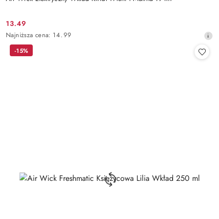
13.49
Cena
Najniższa
Najniższa cena:
14.99
promocyjna:
cena
-15%
z
30
dni
przed
obniżką