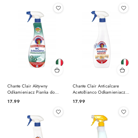
Chante Clair Aktywny
Chante Clair Anticalcare
Odkamieniacz Pianka do
AcetoBianco Odkamieniacz z
Toalety WC 625 ml (Włochy)
Octem 625 ml (Włochy)
Cena:
Cena:
17.99
17.99