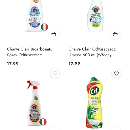
Chante Clair Bicarbonato
Chante Clair Odtłuszczacz
Spray Odtłuszczacz
Limone 600 ml (Włochy)
Uniwersalny z Sodą 600 ml
Cena:
Cena:
17.99
17.99
(Włochy)