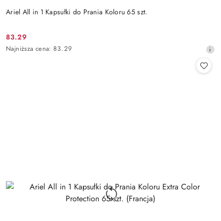
Ariel All in 1 Kapsułki do Prania Koloru 65 szt.
83.29
Cena
Najniższa
Najniższa cena:
83.29
promocyjna:
cena
z
30
dni
przed
obniżką