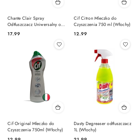
Chante Clair Spray
Cif Citron Mleczko do
Odtłuszczacz Uniwersalny o
Czyszczenia 750 ml (Włochy)
Zapachu Marsylii 600 ml
Cena:
Cena:
17.99
12.99
(Włochy)
Cif Original Mleczko do
Dasty Degreaser odtłuszczacz
Czyszczenia 750ml (Włochy)
1L (Włochy)
Cena:
Cena:
12.99
21.99