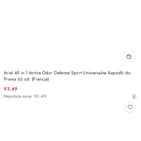
Ariel All in 1 Active Odor Defense Sport Uniwersalne Kapsułki do
Prania 65 szt. (Francja)
93.49
Cena
Najniższa
Najniższa cena:
93.49
promocyjna:
cena
z
30
dni
przed
obniżką