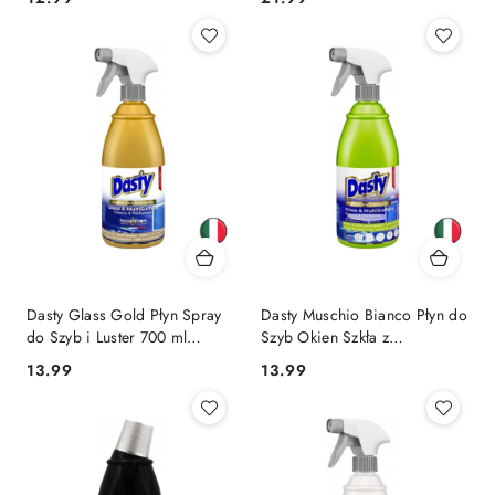
Dasty Glass Gold Płyn Spray
Dasty Muschio Bianco Płyn do
do Szyb i Luster 700 ml
Szyb Okien Szkła z
(Włochy)
Amoniakiem 700 ml (Włochy)
Cena:
Cena:
13.99
13.99