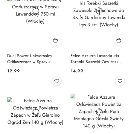
Dual Power Uniwersalny
Felce Azzurra Lavanda Iris
Odtłuszczacz w Sprayu
Torebki Saszetki Zawieszki
Lawendowy 750 ml (Włochy)
Zapachowe do Szafy
Cena:
Cena:
12.99
14.99
Garderoby Lawenda Irys 3
szt. (Włochy)