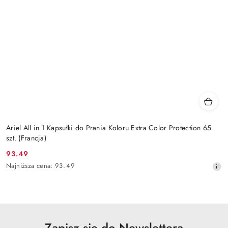
Ariel All in 1 Kapsułki do Prania Koloru Extra Color Protection 65
szt. (Francja)
93.49
Cena
Najniższa
Najniższa cena:
93.49
promocyjna:
cena
z
30
dni
przed
obniżką
Zapisz się do Newslettera