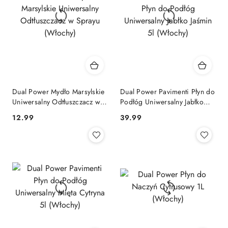
Dual Power Mydło Marsylskie
Dual Power Pavimenti Płyn do
Uniwersalny Odtłuszczacz w
Podłóg Uniwersalny Jabłko
Sprayu (Włochy)
Jaśmin 5l (Włochy)
Cena:
Cena:
12.99
39.99