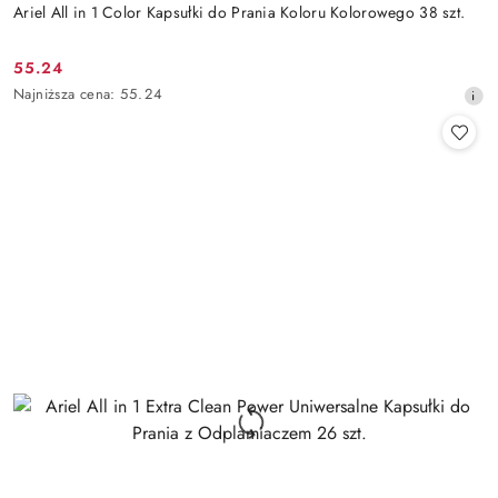
Ariel All in 1 Color Kapsułki do Prania Koloru Kolorowego 38 szt.
55.24
Cena
Najniższa
Najniższa cena:
55.24
promocyjna:
cena
z
30
dni
przed
obniżką