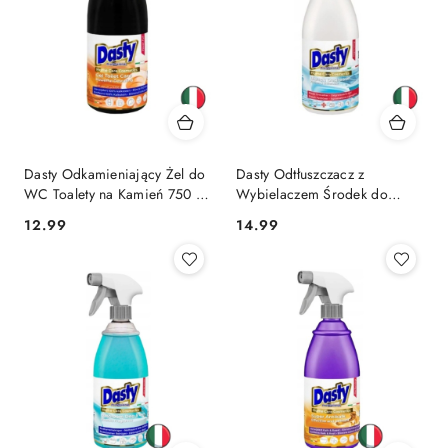
Dasty Odkamieniający Żel do
Dasty Odtłuszczacz z
WC Toalety na Kamień 750 ml
Wybielaczem Środek do
(Włochy)
Kuchni i Łazienki 700 ml
Cena:
Cena:
12.99
14.99
(Włochy)