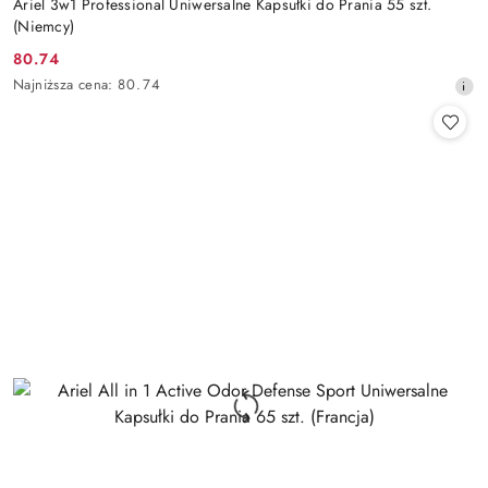
Ariel 3w1 Professional Uniwersalne Kapsułki do Prania 55 szt.
(Niemcy)
80.74
Cena
Najniższa
Najniższa cena:
80.74
promocyjna:
cena
z
30
dni
przed
obniżką