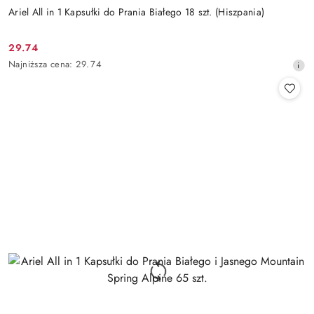
Ariel All in 1 Kapsułki do Prania Białego 18 szt. (Hiszpania)
29.74
Cena
Najniższa
Najniższa cena:
29.74
promocyjna:
cena
z
30
dni
przed
obniżką