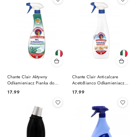
Chante Clair Aktywny
Chante Clair Anticalcare
Odkamieniacz Pianka do
AcetoBianco Odkamieniacz z
Toalety WC 625 ml (Włochy)
Octem 625 ml (Włochy)
Cena:
Cena:
17.99
17.99