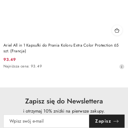
Ariel All in 1 Kapsułki do Prania Koloru Extra Color Protection 65
szt. (Francja)
93.49
Cena
Najniższa
Najniższa cena:
93.49
promocyjna:
cena
z
30
dni
przed
obniżką
Zapisz się do Newslettera
i otrzymaj 10% zniżki na pierwsze zakupy.
Zapisz