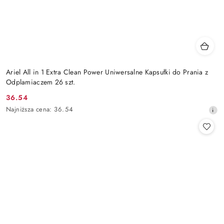
Ariel All in 1 Extra Clean Power Uniwersalne Kapsułki do Prania z
Odplamiaczem 26 szt.
36.54
Cena
Najniższa
Najniższa cena:
36.54
promocyjna:
cena
z
30
dni
przed
obniżką