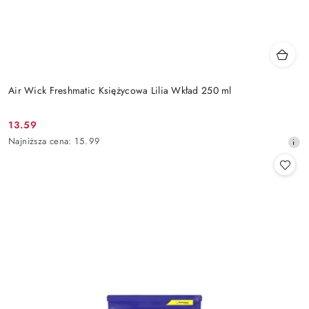
Air Wick Freshmatic Księżycowa Lilia Wkład 250 ml
13.59
Cena
Najniższa
Najniższa cena:
15.99
promocyjna:
cena
z
30
dni
przed
obniżką