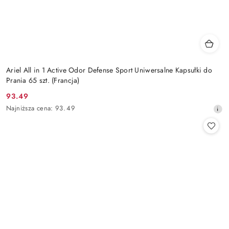
Ariel All in 1 Active Odor Defense Sport Uniwersalne Kapsułki do
Prania 65 szt. (Francja)
93.49
Cena
Najniższa
Najniższa cena:
93.49
promocyjna:
cena
z
30
dni
przed
obniżką