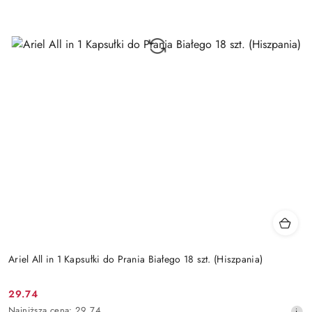
Ariel All in 1 Kapsułki do Prania Białego 18 szt. (Hiszpania)
29.74
Cena
Najniższa
Najniższa cena:
29.74