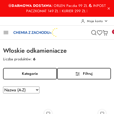
Przejdź do treści głównej
Przejdź do wyszukiwarki
Przejdź do moje konto
Przejdź do menu głównego
Przejdź do stopki
🤩
DARMOWA DOSTAWA
❕ ORLEN Paczka 99 ZŁ
💪
INPOST
PACZKOMAT 149 ZŁ ❕ KURIER 299 ZŁ ❕
Moje konto
Włoskie odkamieniacze
Liczba produktów:
6
Kategorie
Filtruj
Zastosowano
Sortuj
według
sortowanie:
Nazwa
(A-
Z).