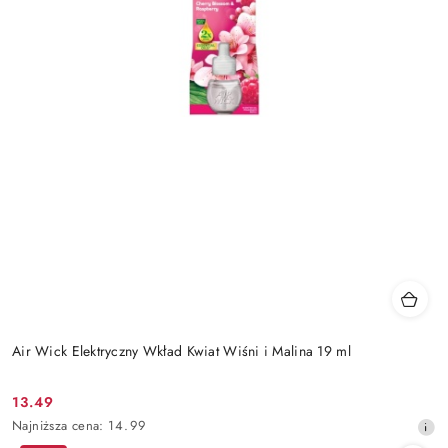
Air Wick Elektryczny Wkład Kwiat Wiśni i Malina 19 ml
13.49
Cena
Najniższa
Najniższa cena:
14.99
promocyjna:
cena