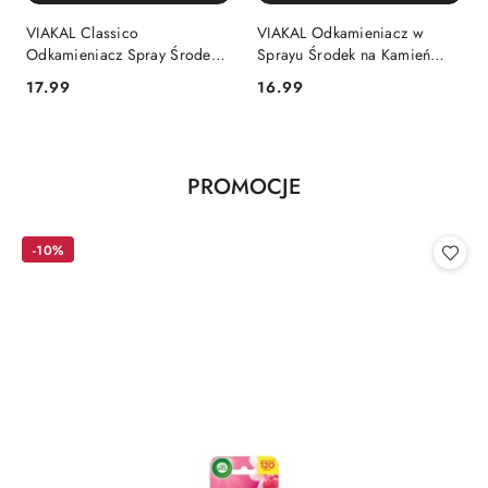
VIAKAL Classico
VIAKAL Odkamieniacz w
Odkamieniacz Spray Środek
Sprayu Środek na Kamień
na Kamień 800 ml (Włochy)
Blue Spray 700 ml (Włochy)
Cena:
Cena:
17.99
16.99
Produkty
PROMOCJE
Pomiń karuzelę produktów
o
statusie:
-10%