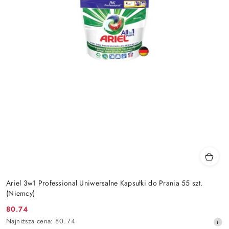
Ariel 3w1 Professional Uniwersalne Kapsułki do Prania 55 szt.
(Niemcy)
80.74
Cena
Najniższa
Najniższa cena:
80.74
promocyjna: