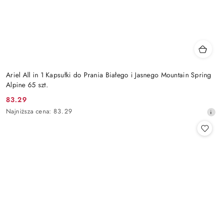
Ariel All in 1 Kapsułki do Prania Białego i Jasnego Mountain Spring
Alpine 65 szt.
83.29
Cena
Najniższa
Najniższa cena:
83.29
promocyjna:
cena
z
30
dni
przed
obniżką