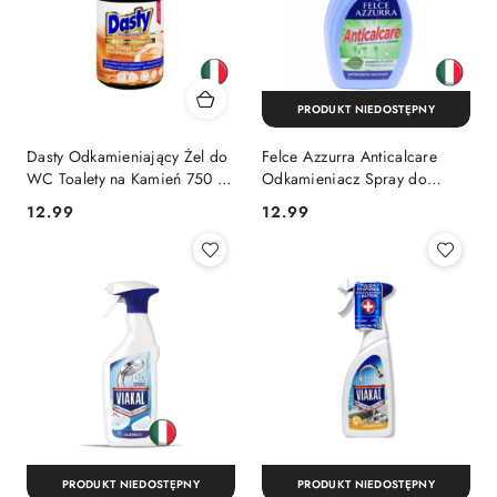
PRODUKT NIEDOSTĘPNY
Dasty Odkamieniający Żel do
Felce Azzurra Anticalcare
WC Toalety na Kamień 750 ml
Odkamieniacz Spray do
(Włochy)
Łazienki 750 ml (Włochy)
Cena:
Cena:
12.99
12.99
PRODUKT NIEDOSTĘPNY
PRODUKT NIEDOSTĘPNY