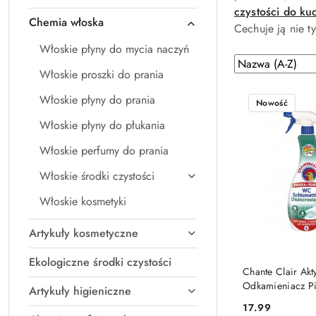
czystości do ku
Chemia włoska
Cechuje ją nie t
Włoskie płyny do mycia naczyń
Zastosowano
Sortuj
Włoskie proszki do prania
według
sortowanie:
Nazwa
Włoskie płyny do prania
Nowość
(A-
Włoskie płyny do płukania
Z).
Włoskie perfumy do prania
Włoskie środki czystości
Włoskie kosmetyki
Artykuły kosmetyczne
Ekologiczne środki czystości
DO KO
Chante Clair Ak
Odkamieniacz P
Artykuły higieniczne
Toalety WC 625
17.99
Cena:
(Włochy)