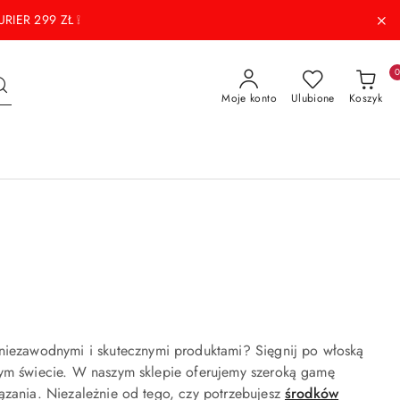
RIER 299 ZŁ ❕
Moje konto
Ulubione
Koszyk
iezawodnymi i skutecznymi produktami? Sięgnij po włoską
łym świecie. W naszym sklepie oferujemy szeroką gamę
ązania. Niezależnie od tego, czy potrzebujesz
środków