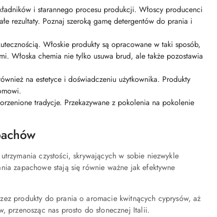
składników i starannego procesu produkcji. Włoscy producenci
nałe rezultaty. Poznaj szeroką gamę detergentów do prania i
kutecznością. Włoskie produkty są opracowane w taki sposób,
ami. Włoska chemia nie tylko usuwa brud, ale także pozostawia
 również na estetyce i doświadczeniu użytkownika. Produkty
domowi.
orzenione tradycje. Przekazywane z pokolenia na pokolenie
pachów
utrzymania czystości, skrywających w sobie niezwykle
ania zapachowe stają się równie ważne jak efektywne
rzez produkty do prania o aromacie kwitnących cyprysów, aż
, przenosząc nas prosto do słonecznej Italii.