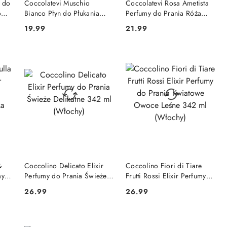
n do
Coccolatevi Muschio
Coccolatevi Rosa Ametista
owy
Bianco Płyn do Płukania
Perfumy do Prania Róża
ań
Tkanin Białe Piżmo 50 prań
300 ml (Włochy)
19.99
21.99
Cena:
Cena:
(Włochy)
DO KOSZYKA
DO KOSZYKA
&
Coccolino Delicato Elixir
Coccolino Fiori di Tiare
my
Perfumy do Prania Świeże
Frutti Rossi Elixir Perfumy
Delikatne 342 ml (Włochy)
do Prania Kwiatowe Owoce
26.99
26.99
Cena:
Cena:
Leśne 342 ml (Włochy)