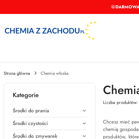
Przejdź do treści głównej
Przejdź do wyszukiwarki
Przejdź do moje konto
Przejdź do menu głównego
Przejdź do stopki
🤩
DARMOWA
Strona główna
Chemia włoska
Chemia
Kategorie
Liczba produktów
Środki do prania
Chcesz mieć pew
Środki czystości
chemię gospodarc
Środki do zmywarek
produktów, które