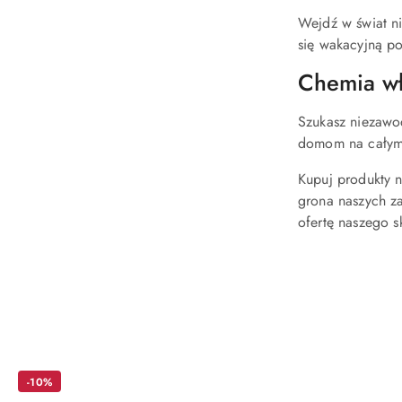
Wejdź w świat ni
się wakacyjną p
Chemia wł
Szukasz niezawo
domom na całym ś
Kupuj produkty n
grona naszych za
ofertę naszego s
Pomiń karuzelę produktów
-10%