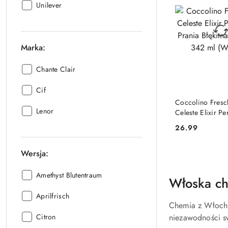
Producent:
Unilever
Marka:
Marka::
Chante Clair
Marka::
Cif
DO KO
Coccolino Fresc
Marka::
Lenor
Celeste Elixir P
Prania Błękitna 
26.99
Cena:
342 ml (Włochy)
Wersja:
Wersja::
Amethyst Blutentraum
Włoska ch
Wersja::
Aprilfrisch
Chemia z Włoch 
Wersja::
Citron
niezawodności sw