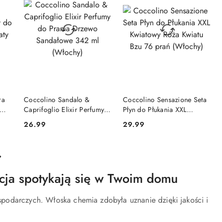
DO KOSZYKA
DO KOSZYKA
ra
Coccolino Sandalo &
Coccolino Sensazione Seta
Caprifoglio Elixir Perfumy
Płyn do Płukania XXL
l
do Prania Drzewo
Kwiatowy Róża Kwiatu Bzu
26.99
29.99
Cena:
Cena:
Sandałowe 342 ml (Włochy)
76 prań (Włochy)
cja spotykają się w Twoim domu
podarczych. Włoska chemia zdobyła uznanie dzięki jakości i