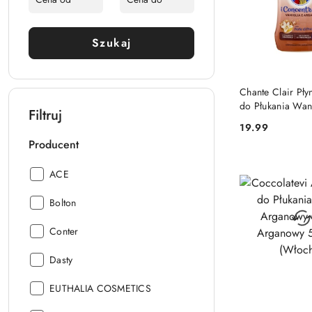
Szukaj
DO KO
Chante Clair Pły
do Płukania Wan
Filtruj
57 prań (Włochy
19.99
Cena:
Producent
Producent:
ACE
Producent:
Bolton
Producent:
Conter
Producent:
Dasty
Producent:
EUTHALIA COSMETICS
DO KO