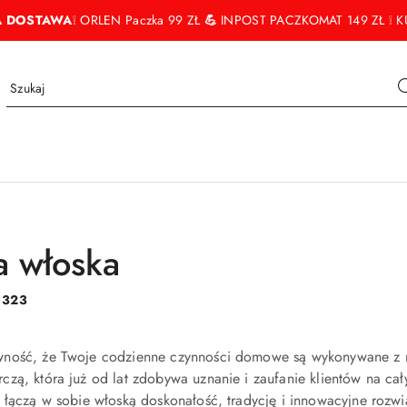
 DOSTAWA
❕ ORLEN Paczka 99 ZŁ
💪
INPOST PACZKOMAT 149 ZŁ ❕ KU
 włoska
:
323
ność, że Twoje codzienne czynności domowe są wykonywane z n
zą, która już od lat zdobywa uznanie i zaufanie klientów na ca
 łączą w sobie włoską doskonałość, tradycję i innowacyjne rozwi