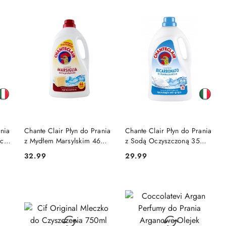
DO KOSZYKA
DO KOSZYKA
ania
Chante Clair Płyn do Prania
Chante Clair Płyn do Prania
ący
z Mydłem Marsylskim 46
z Sodą Oczyszczoną 35
Prań (Włochy)
Prań (Włochy)
32.99
29.99
Cena:
Cena: