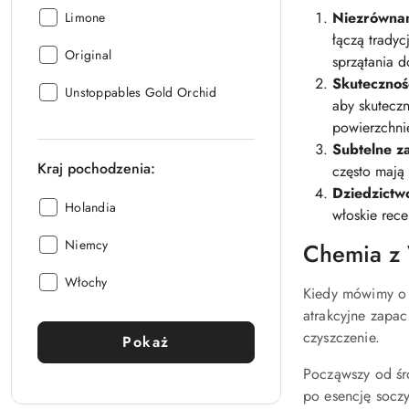
Wersja::
Niezrównan
Limone
łączą tradyc
Wersja::
Original
sprzątania 
Skutecznoś
Wersja::
Unstoppables Gold Orchid
aby skuteczn
powierzchnie
Subtelne z
Kraj pochodzenia:
często mają
Dziedzictwo
Kraj
Holandia
włoskie rece
pochodzenia::
Kraj
Niemcy
Chemia z 
pochodzenia::
Kraj
Włochy
Kiedy mówimy o c
pochodzenia::
atrakcyjne zapac
czyszczenie.
Pokaż
Począwszy od śro
po esencję soczy