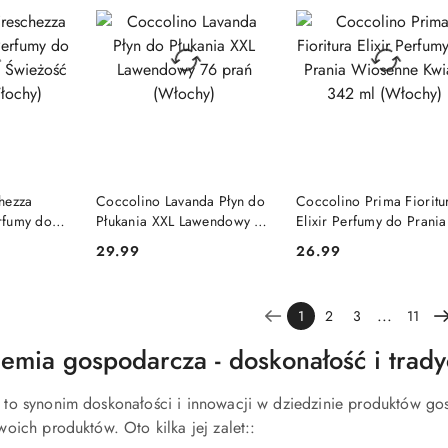
SZYKA
DO KOSZYKA
DO KOSZYKA
hezza
Coccolino Lavanda Płyn do
Coccolino Prima Fioritu
erfumy do
Płukania XXL Lawendowy 76
Elixir Perfumy do Prania
Świeżość
prań (Włochy)
Wiosenne Kwiaty 342 m
29.99
26.99
Cena:
Cena:
(Włochy)
...
1
2
3
11
emia gospodarcza - doskonałość i trady
to synonim doskonałości i innowacji w dziedzinie produktów gos
oich produktów. Oto kilka jej zalet::