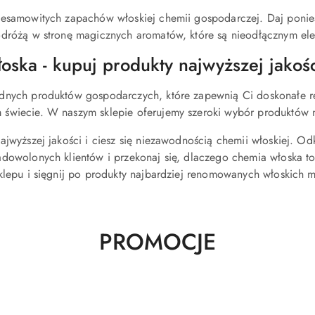
esamowitych zapachów włoskiej chemii gospodarczej. Daj ponieść 
odróżą w stronę magicznych aromatów, które są nieodłącznym el
oska - kupuj produkty najwyższej jakośc
dnych produktów gospodarczych, które zapewnią Ci doskonałe rez
wiecie. W naszym sklepie oferujemy szeroki wybór produktów na
ajwyższej jakości i ciesz się niezawodnością chemii włoskiej. 
dowolonych klientów i przekonaj się, dlaczego chemia włoska t
klepu i sięgnij po produkty najbardziej renomowanych włoskich m
Produkty
PROMOCJE
o
statusie: