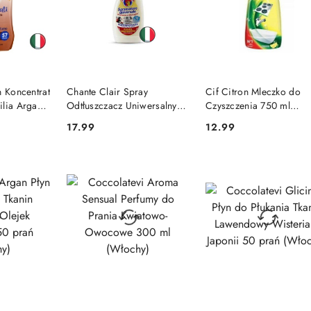
SZYKA
DO KOSZYKA
DO KOSZYKA
n Koncentrat
Chante Clair Spray
Cif Citron Mleczko do
ilia Argan
Odtłuszczacz Uniwersalny o
Czyszczenia 750 ml
)
Zapachu Marsylii 600 ml
(Włochy)
17.99
12.99
Cena:
Cena:
(Włochy)
SZYKA
DO KOSZYKA
DO KOSZYKA