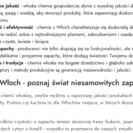
a jakość
- włoska chemia gospodarcza słynie z wysokiej jakości 
ję, pasję i wiedzę, aby stworzyć produkty, które zapewniają dosko
domu.
ć i efektywność
- chemia z Włoch charakteryzuje się doskonałą s
ie radzić sobie z najtrudniejszymi plamami, zabrudzeniami i osad
 czyste, świeże i lśniące.
apachy
- producenci nie tylko skupiają się na funkcjonalności, ale
 delikatne i przyjemne zapachy, które dodają świeżości Twojemu 
 i tradycja
- chemia włoska ma bogate dziedzictwo i głęboko zak
ptury i metody produkcyjne są gwarancją niezawodności i jakości.
Włoch - poznaj świat niesamowitych za
hemii włoskiej, zwykle myślimy o najwyższej jakości produktach 
hy. Pralnia czy kuchnia to dla Włochów miejsca, w których dozn
dków czystości o zapachu świeżo skoszonej trawy Toskanii, pop
stych cytryn z Amalfi - wszystko to przemawia do naszych zmysłów