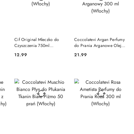
DO KOSZYKA
DO KOSZYKA
Cif Original Mleczko do
Coccolatevi Argan Perfumy
Czyszczenia 750ml
do Prania Arganowe Olejek
(Włochy)
Arganowy 300 ml (Włochy)
12.99
21.99
Cena:
Cena:
DO KOSZYKA
DO KOSZYKA