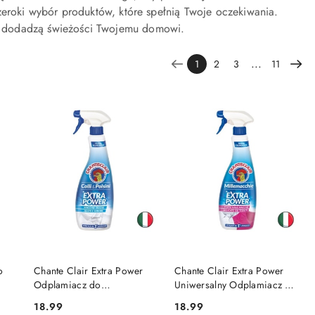
eroki wybór produktów, które spełnią Twoje oczekiwania.
óre dodadzą świeżości Twojemu domowi.
...
1
2
3
11
DO KOSZYKA
DO KOSZYKA
o
Chante Clair Extra Power
Chante Clair Extra Power
Odplamiacz do
Uniwersalny Odplamiacz w
 ml
Kołnierzyków i Mankietów
Sprayu do Koloru i Białego
18.99
18.99
Cena:
Cena:
500 ml (Włochy)
500 ml (Włochy)