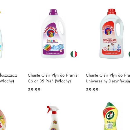
SZYKA
DO KOSZYKA
DO KOSZYKA
łuszczacz
Chante Clair Płyn do Prania
Chante Clair Płyn do Pr
Włochy)
Color 35 Prań (Włochy)
Uniwersalny Dezynfekuj
28 prań (Włochy)
29.99
29.99
Cena:
Cena: