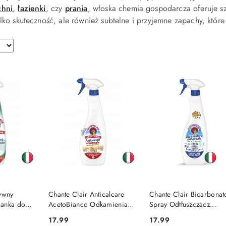
chni
,
łazienki
, czy
prania
, włoska chemia gospodarcza oferuje sz
ylko skuteczność, ale również subtelne i przyjemne zapachy, kt
SZYKA
DO KOSZYKA
DO KOSZYKA
tywny
Chante Clair Anticalcare
Chante Clair Bicarbonat
ianka do
AcetoBianco Odkamieniacz
Spray Odtłuszczacz
 ml
z Octem 625 ml (Włochy)
Uniwersalny z Sodą 600
17.99
17.99
Cena:
Cena:
(Włochy)