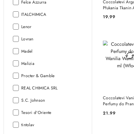
Coccolatevi Arg
Producent:
Felce Azzurra
Płukania Tkanin
Olejek Arganowy
Producent:
ITALCHIMICA
19.99
Cena:
(Włochy)
Producent:
Lenor
Producent:
Lovran
Producent:
Madel
Producent:
Malizia
Producent:
Procter & Gamble
Producent:
REAL CHIMICA SRL
DO KO
Coccolatevi Vani
Producent:
S.C. Johnson
Perfumy do Pran
Waniliowe 300 m
Producent:
Tesori d'Oriente
21.99
Cena:
Producent:
tintolav