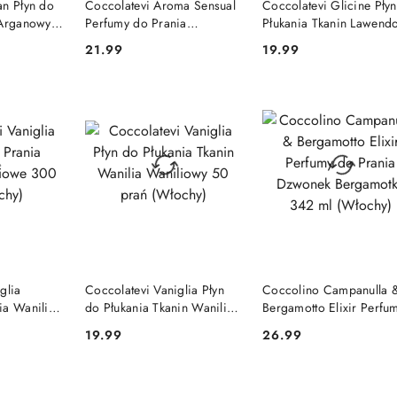
an Płyn do
Coccolatevi Aroma Sensual
Coccolatevi Glicine Pły
 Arganowy
Perfumy do Prania
Płukania Tkanin Lawend
 50 prań
Kwiatowo-Owocowe 300 ml
Wisteria z Japonii 50 pr
21.99
19.99
Cena:
Cena:
(Włochy)
(Włochy)
SZYKA
DO KOSZYKA
DO KOSZYKA
glia
Coccolatevi Vaniglia Płyn
Coccolino Campanulla 
ia Wanilia
do Płukania Tkanin Wanilia
Bergamotto Elixir Perfu
l (Włochy)
Waniliowy 50 prań
do Prania Dzwonek
19.99
26.99
Cena:
Cena:
(Włochy)
Bergamotka 342 ml
(Włochy)