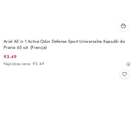
Ariel All in 1 Active Odor Defense Sport Uniwersalne Kapsułki do
Prania 65 szt. (Francja)
93.49
Cena
Najniższa
Najniższa cena:
93.49
promocyjna:
cena
z
30
dni
przed
obniżką