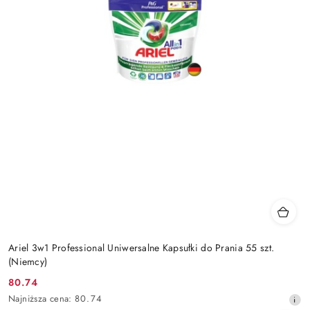
Ariel 3w1 Professional Uniwersalne Kapsułki do Prania 55 szt.
(Niemcy)
80.74
Cena
Najniższa
Najniższa cena:
80.74
promocyjna: