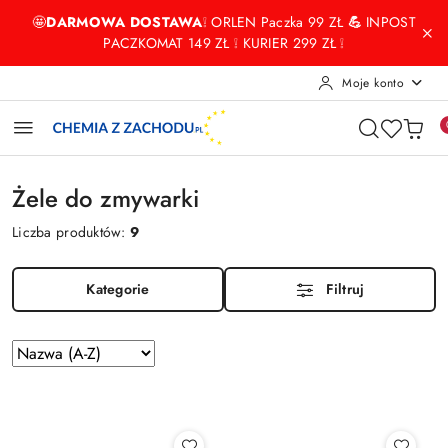
Przejdź do treści głównej
Przejdź do wyszukiwarki
Przejdź do moje konto
Przejdź do menu głównego
Przejdź do stopki
🤩
DARMOWA DOSTAWA
❕ ORLEN Paczka 99 ZŁ
💪
INPOST
PACZKOMAT 149 ZŁ ❕ KURIER 299 ZŁ ❕
Moje konto
Żele do zmywarki
Liczba produktów:
9
Kategorie
Filtruj
Zastosowano
Sortuj
według
sortowanie:
Nazwa
(A-
Z).