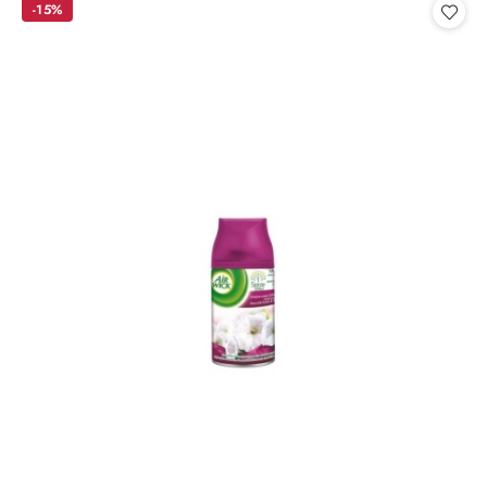
statusie:
-15%