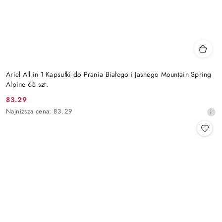
Ariel All in 1 Kapsułki do Prania Białego i Jasnego Mountain Spring
Alpine 65 szt.
83.29
Cena
Najniższa
Najniższa cena:
83.29
promocyjna:
cena
z
30
dni
przed
obniżką