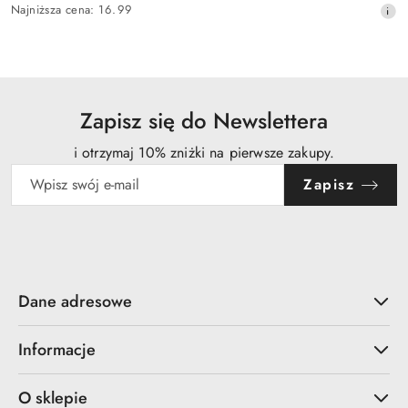
Najniższa
Najniższa cena:
16.99
promocyjna:
cena
z
30
dni
przed
obniżką
Zapisz się do Newslettera
i otrzymaj 10% zniżki na pierwsze zakupy.
Zapisz
Dane adresowe
Informacje
O sklepie