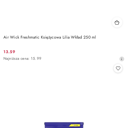
Air Wick Freshmatic Księżycowa Lilia Wkład 250 ml
13.59
Cena
Najniższa
Najniższa cena:
15.99
promocyjna:
cena
z
30
dni
przed
obniżką