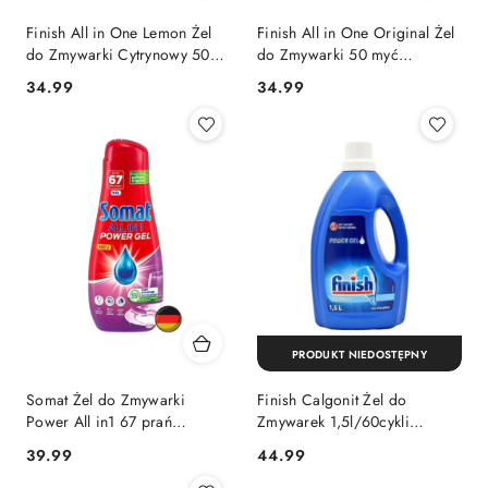
Finish All in One Lemon Żel
Finish All in One Original Żel
do Zmywarki Cytrynowy 50
do Zmywarki 50 myć
myć (Hiszpania)
(Hiszpania)
Cena:
Cena:
34.99
34.99
PRODUKT NIEDOSTĘPNY
Somat Żel do Zmywarki
Finish Calgonit Żel do
Power All in1 67 prań
Zmywarek 1,5l/60cykli
(Niemcy)
(Niemcy)
Cena:
Cena:
39.99
44.99