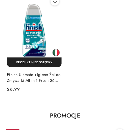
PRODUKT NIEDOSTĘPNY
Finish Ultimate +Igiene Żel do
Zmywarki All in 1 Fresh 26
cykli (Włochy)
Cena:
26.99
Produkty
PROMOCJE
Pomiń karuzelę produktów
o