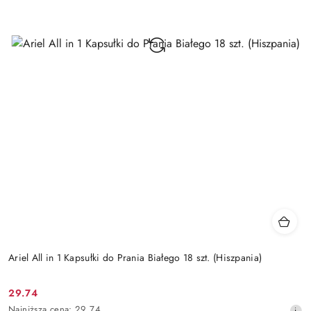
Ariel All in 1 Kapsułki do Prania Białego 18 szt. (Hiszpania)
29.74
Cena
Najniższa
Najniższa cena:
29.74