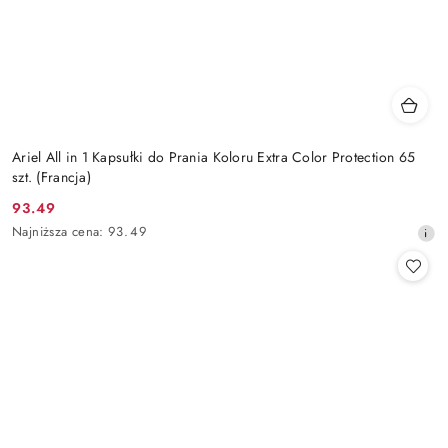
Ariel All in 1 Kapsułki do Prania Koloru Extra Color Protection 65
szt. (Francja)
93.49
Cena
Najniższa
Najniższa cena:
93.49
promocyjna:
cena
z
30
dni
przed
obniżką