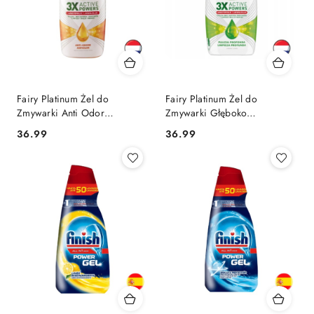
Fairy Platinum Żel do
Fairy Platinum Żel do
Zmywarki Anti Odor
Zmywarki Głęboko
Neutralizujący Zapachy 50
Oczyszczający Lemon
Cena:
Cena:
36.99
36.99
cykli (Holandia)
Cytrynowy 50 cykli (Holandia)