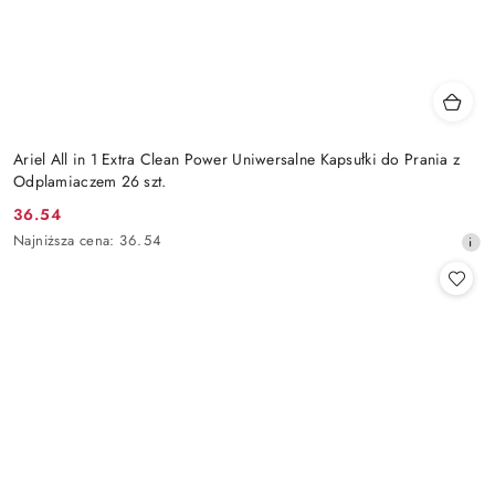
Ariel All in 1 Extra Clean Power Uniwersalne Kapsułki do Prania z
Odplamiaczem 26 szt.
36.54
Cena
Najniższa
Najniższa cena:
36.54
promocyjna:
cena
z
30
dni
przed
obniżką