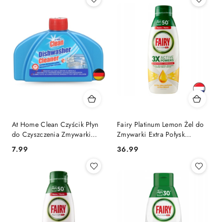
At Home Clean Czyścik Płyn
Fairy Platinum Lemon Żel do
do Czyszczenia Zmywarki
Zmywarki Extra Połysk
250 ml (Niemcy)
Cytrynowy 50 cykli (Holandia)
Cena:
Cena:
7.99
36.99