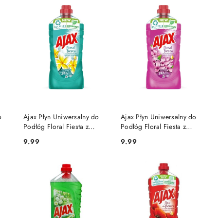
DO KOSZYKA
DO KOSZYKA
o
Ajax Płyn Uniwersalny do
Ajax Płyn Uniwersalny do
Podłóg Floral Fiesta z
Podłóg Floral Fiesta z
lne
Olejkami Eterycznymi Kwiat
Olejkami Eterycznymi Kwiat
9.99
9.99
Cena:
Cena:
Laguny 1l
Bzu 1l