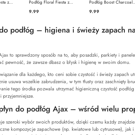
sta z
Podłóg Floral Fiesta z
Podłóg Boost Charcoal
nymi Lilia
Olejkami Eterycznymi
Lime Aktywny Węgiel
9.99
9.99
Cena:
Cena:
l
Hibiskus 1l
Limonka 1l
 do podłóg – higiena i świeży zapach n
jax to sprawdzony sposób na to, aby posadzki, parkiety i panele 
ać pewność, że zawsze dbasz o błysk i higienę w swoim domu.
wiązanie dla każdego, kto ceni sobie czystość i świeży zapach u
znie usuwa wszelkie zabrudzenia, w tym tłusty oraz zaschnięty br
wanie tego środka pozwala utrzymać higieniczną czystość podłóg
 i przyjemniejsze.
płyn do podłóg Ajax – wśród wielu propo
uje szeroki wybór swoich produktów, dzięki czemu każdy znajdz
czne kompozycje zapachowe (np. kwiatowe lub cytrusowe), jak i 