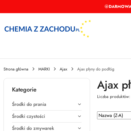
Przejdź do treści głównej
Przejdź do wyszukiwarki
Przejdź do moje konto
Przejdź do menu głównego
Przejdź do stopki
🤩
DARMOWA
Strona główna
MARKI
Ajax
Ajax płyny do podłóg
Ajax p
Kategorie
Liczba produktów
Środki do prania
Zastosowano
Sortuj
Środki czystości
według
sortowanie:
Środki do zmywarek
Nazwa