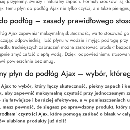
 się przyjemny, świeży i naturalny zapach. Formuły środków są 
ięki temu płyn do podłóg Ajax nie tylko czyści, ale także pielęg
 do podłóg – zasady prawidłowego stos
łóg Ajax zapewniał maksymalną skuteczność, warto stosować go z
eńczając odpowiednią ilość płynu w wodzie i myjąc podłogę przy
adku trudniejszych zabrudzeń można zastosować produkt bezpośr
ępnie zmyć całość ciepłą wodą. Dzięki odpowiedniemu stosowaniu
tawi powierzchnie bez smug.
y płyn do podłóg Ajax – wybór, któreg
 Ajax to wybór, który łączy skuteczność, piękny zapach i b
, aby zapewnić maksymalną czystość przy jednoczesnym zac
e się łatwiejsze i bardziej efektywne, a w pomieszczeniach
, masz pewność, że sięgasz po sprawdzony produkt, który s
rodkami czystości Ajax
, które pomogą zadbać o blask w ca
ów ulubione produkty już dziś!