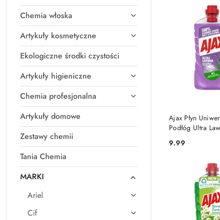
(Z-
Chemia włoska
A).
Artykuły kosmetyczne
Ekologiczne środki czystości
Artykuły higieniczne
Chemia profesjonalna
DO KO
Artykuły domowe
Ajax Płyn Uniwer
Podłóg Ultra La
Zestawy chemii
Lawendowy 1l
9.99
Cena:
Tania Chemia
MARKI
Ariel
Cif