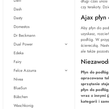
Dalli
długi czas unosi
czy terakoty. Dz
Dash
Ajax płyn
Dasty
Domestos
Aby płyn do pod
uzyskasz, rozci
Dr Beckmann
podłóg. W przyp
Dual Power
ściereczką. Nast
ale także pozos
Edeka
Niezawodn
Fairy
Felce Azzurra
Płyn do podłóg
opracowana tak
Nivea
sprzątanie staj
BlueSun
płyn do podłóg
wraz z innymi
ś
Bübchen
kategorii i zam
Waschkonig