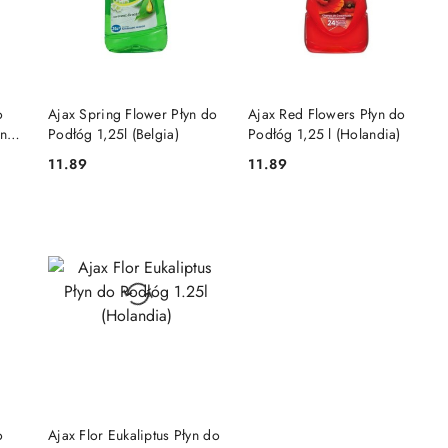
PRODUKT NIEDOSTĘPNY
PRODUKT NIEDOSTĘPNY
o
Ajax Spring Flower Płyn do
Ajax Red Flowers Płyn do
enda
Podłóg 1,25l (Belgia)
Podłóg 1,25 l (Holandia)
11.89
11.89
Cena:
Cena:
NY
PRODUKT NIEDOSTĘPNY
o
Ajax Flor Eukaliptus Płyn do