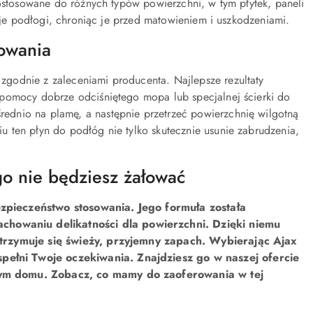
dostosowane do różnych typów powierzchni, w tym płytek, paneli
nuje podłogi, chroniąc je przed matowieniem i uszkodzeniami.
owania
godnie z zaleceniami producenta. Najlepsze rezultaty
 pomocy dobrze odciśniętego mopa lub specjalnej ścierki do
ednio na plamę, a następnie przetrzeć powierzchnię wilgotną
 ten płyn do podłóg nie tylko skutecznie usunie zabrudzenia,
o nie będziesz żałować
ezpieczeństwo stosowania. Jego formuła została
howaniu delikatności dla powierzchni. Dzięki niemu
 utrzymuje się świeży, przyjemny zapach. Wybierając Ajax
pełni Twoje oczekiwania. Znajdziesz go w naszej ofercie
łym domu. Zobacz, co mamy do zaoferowania w tej