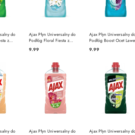
SZYKA
DO KOSZYKA
DO KOSZYKA
salny do
Ajax Płyn Uniwersalny do
Ajax Płyn Uniwersalny d
sta z
Podłóg Floral Fiesta z
Podłóg Boost Ocet Law
znymi
Olejkami Eterycznymi
1l
9.99
9.99
Cena:
Cena:
Jaśmin 1l
DOSTĘPNY
PRODUKT NIEDOSTĘPNY
PRODUKT NIEDOSTĘP
salny do
Ajax Płyn Uniwersalny do
Ajax Płyn Uniwersalny d