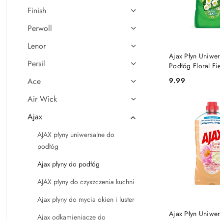
Finish
Perwoll
Lenor
DO KO
Ajax Płyn Uniwer
Persil
Podłóg Floral Fie
Olejkami Eteryc
Ace
9.99
Cena:
Konwalia 1l
Air Wick
Ajax
AJAX płyny uniwersalne do
podłóg
Ajax płyny do podłóg
AJAX płyny do czyszczenia kuchni
Ajax płyny do mycia okien i luster
PRODUKT NIE
Ajax Płyn Uniwer
Ajax odkamieniacze do