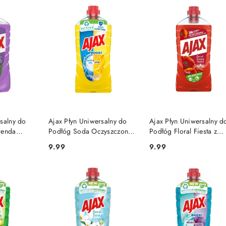
SZYKA
DO KOSZYKA
DO KOSZYKA
salny do
Ajax Płyn Uniwersalny do
Ajax Płyn Uniwersalny d
wenda
Podłóg Soda Oczyszczona i
Podłóg Floral Fiesta z
Cytryna Boost 1l
Olejkami Eterycznymi Po
9.99
9.99
Cena:
Cena:
Kwiaty 1l