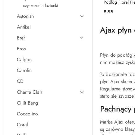
Podłóg Floral Fie
czyszczenia łazienki
Olejkami Eterycz
9.99
Cena:
Wodna Wanilia 1
Astonish
Antikal
Ajax płyn
Bref
Bros
Płyn do podłóg A
Calgon
nim możesz zysk
Carolin
To doskonałe roz
CD
płyn Ajax skutec
Regularne stoso
Chante Clair
stało się szybsze
Cillit Bang
Pachnący 
Coccolino
Marka Ajax ofer
Coral
są zarówno klasy