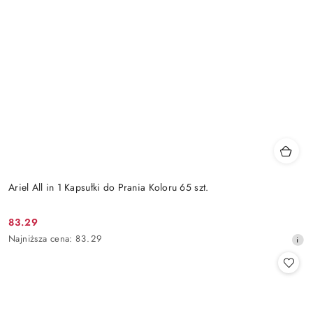
Ariel All in 1 Kapsułki do Prania Koloru 65 szt.
83.29
Cena
Najniższa
Najniższa cena:
83.29
promocyjna:
cena
z
30
dni
przed