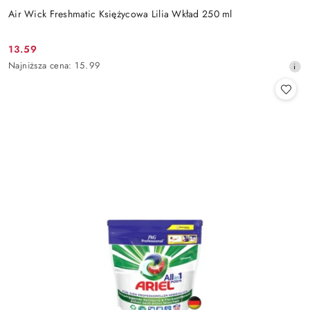
Air Wick Freshmatic Księżycowa Lilia Wkład 250 ml
13.59
Cena
Najniższa
Najniższa cena:
15.99
promocyjna:
cena
z
30
dni
przed
obniżką