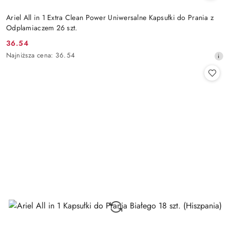
Ariel All in 1 Extra Clean Power Uniwersalne Kapsułki do Prania z
Odplamiaczem 26 szt.
36.54
Cena
Najniższa
Najniższa cena:
36.54
promocyjna:
cena
z
30
dni
przed
obniżką