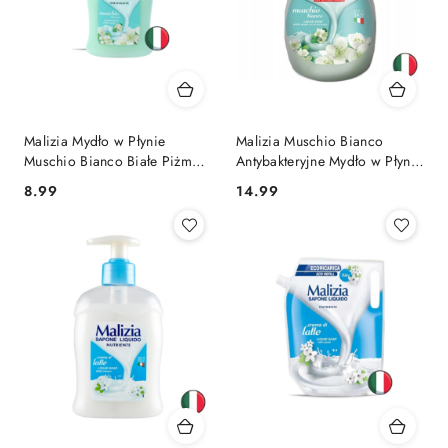
Malizia Mydło w Płynie
Malizia Muschio Bianco
Muschio Bianco Białe Piżmo
Antybakteryjne Mydło w Płynie
300 ml (Włochy)
Białe Piżmo z Pompką 1l
Cena:
Cena:
8.99
14.99
(Włochy)