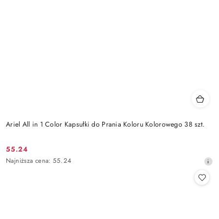
Ariel All in 1 Color Kapsułki do Prania Koloru Kolorowego 38 szt.
55.24
Cena
Najniższa
Najniższa cena:
55.24
promocyjna:
cena
z
30
dni
przed
obniżką