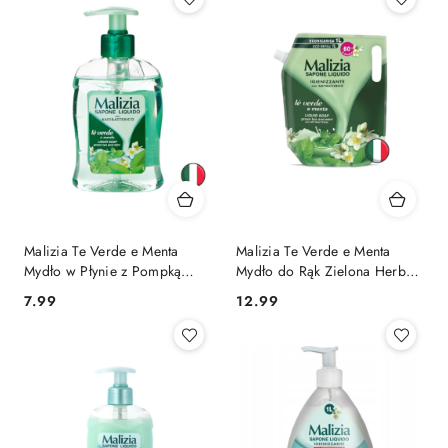
Malizia Te Verde e Menta
Malizia Te Verde e Menta
Mydło w Płynie z Pompką
Mydło do Rąk Zielona Herbata
Zielona Herbata Mięta 300 ml
Mięta 1l (Włochy)
Cena:
Cena:
7.99
12.99
(Włochy)