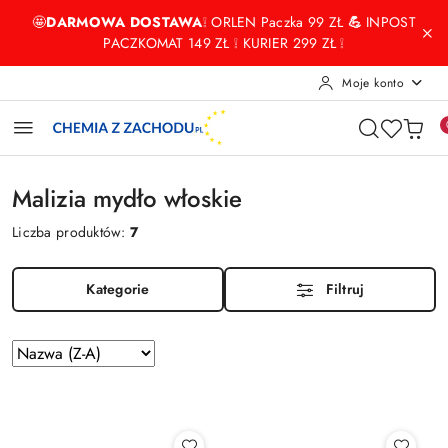
Przejdź do treści głównej
Przejdź do wyszukiwarki
Przejdź do moje konto
Przejdź do menu głównego
Przejdź do stopki
🤩
DARMOWA DOSTAWA
❕ ORLEN Paczka 99 ZŁ
💪
INPOST
PACZKOMAT 149 ZŁ ❕ KURIER 299 ZŁ ❕
Moje konto
Malizia mydło włoskie
Liczba produktów:
7
Kategorie
Filtruj
Zastosowano
Sortuj
według
sortowanie:
Nazwa
(Z-
A).