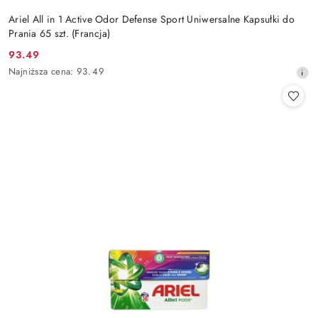
Ariel All in 1 Active Odor Defense Sport Uniwersalne Kapsułki do
Prania 65 szt. (Francja)
93.49
Cena
Najniższa
Najniższa cena:
93.49
promocyjna:
cena
z
30
dni
przed
obniżką