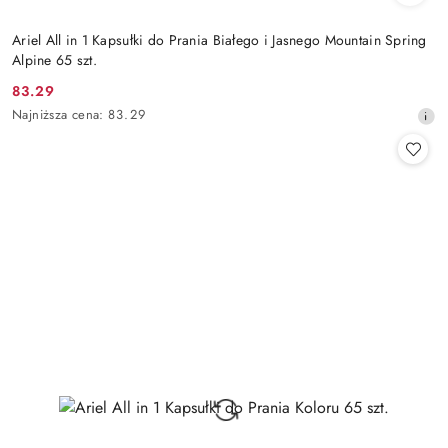
Ariel All in 1 Kapsułki do Prania Białego i Jasnego Mountain Spring
Alpine 65 szt.
83.29
Cena
Najniższa
Najniższa cena:
83.29
promocyjna:
cena
z
30
dni
przed
obniżką