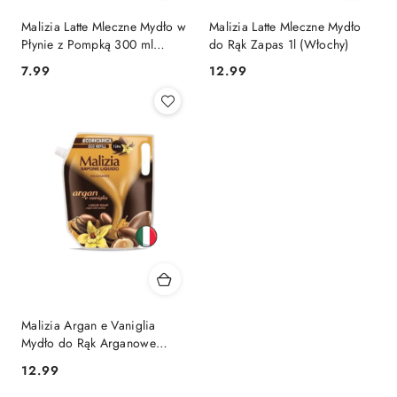
Malizia Latte Mleczne Mydło w
Malizia Latte Mleczne Mydło
Płynie z Pompką 300 ml
do Rąk Zapas 1l (Włochy)
(Włochy)
Cena:
Cena:
7.99
12.99
Malizia Argan e Vaniglia
Mydło do Rąk Arganowe
Waniliowe 1l (Włochy)
Cena:
12.99