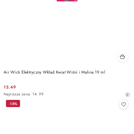
Air Wick Elektryczny Wkład Kwiat Wiśni i Malina 19 ml
13.49
Cena
Najniższa
Najniższa cena:
14.99
promocyjna:
cena
-15%
z
30
dni
przed
obniżką