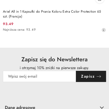
Ariel All in 1 Kapsułki do Prania Koloru Extra Color Protection 65
szt. (Francja)
93.49
Cena
Najniższa
Najniższa cena:
93.49
promocyjna:
cena
z
30
dni
przed
obniżką
Zapisz się do Newslettera
i otrzymaj 10% zniżki na pierwsze zakupy.
Zapisz
Dane adresowe