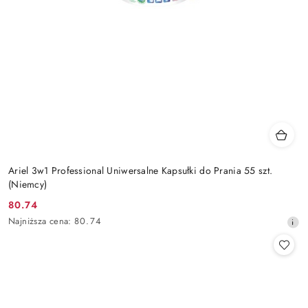
Ariel 3w1 Professional Uniwersalne Kapsułki do Prania 55 szt.
(Niemcy)
80.74
Cena
Najniższa
Najniższa cena:
80.74
promocyjna:
cena
z
30
dni
przed
obniżką