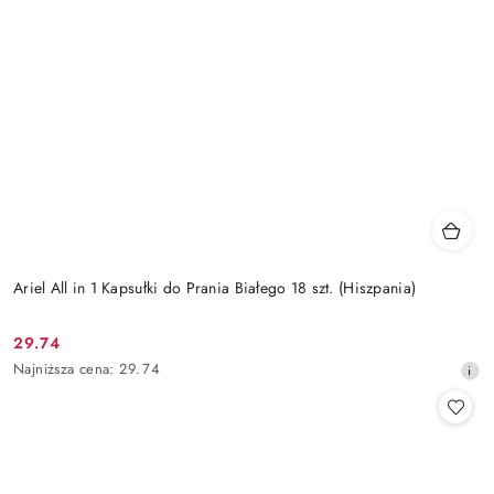
Ariel All in 1 Kapsułki do Prania Białego 18 szt. (Hiszpania)
29.74
Cena
Najniższa
Najniższa cena:
29.74
promocyjna:
cena
z
30
dni
przed
obniżką