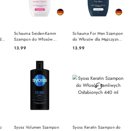
DO KOSZYKA
DO KOSZYKA
Schauma Seiden-Kamm
Schauma For Men Szampon
do
Szampon do Włosów
do Włosów dla Mężczyzn
Matowych i Trudnych do
400 ml (Niemcy)
13.99
13.99
Cena:
Cena:
Rozczesywania 400 ml
(Niemcy)
NY
PRODUKT NIEDOSTĘPNY
PRODUKT NIEDOSTĘPNY
do
Syoss Volumen Szampon
Syoss Keratin Szampon do