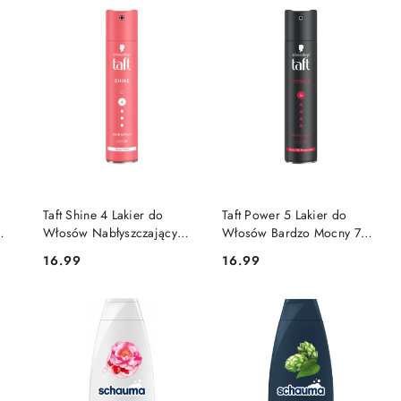
DO KOSZYKA
DO KOSZYKA
Taft Shine 4 Lakier do
Taft Power 5 Lakier do
Włosów Nabłyszczający
Włosów Bardzo Mocny 72h
Różowy 250 ml
Czarny 250 ml
16.99
16.99
Cena:
Cena: