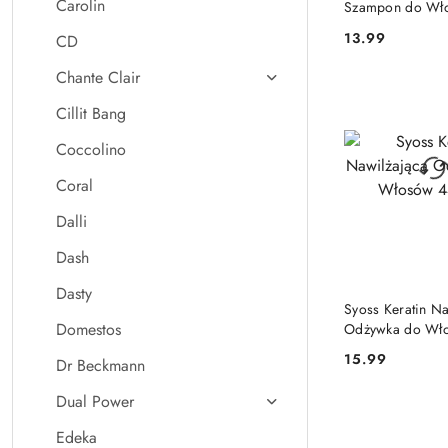
Carolin
Szampon do Wł
Farbowanych 40
13.99
CD
Cena:
(Niemcy)
Chante Clair
Cillit Bang
Coccolino
Coral
Dalli
Dash
Dasty
PRODUKT NIE
Syoss Keratin N
Domestos
Odżywka do Wł
ml
15.99
Dr Beckmann
Cena:
Dual Power
Edeka