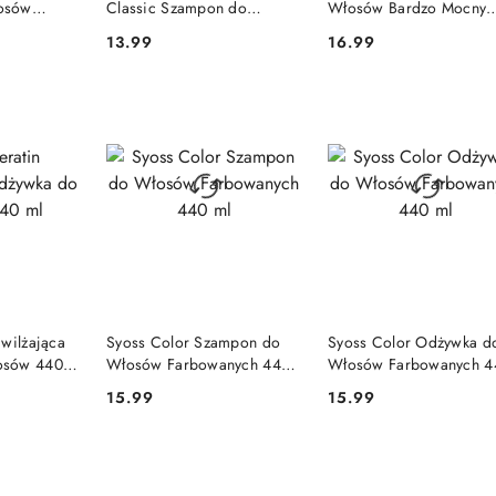
osów
Classic Szampon do
Włosów Bardzo Mocny
0 ml
Włosów Przeciwłupieżowy
Utrwalenie i Blask
13.99
16.99
Cena:
Cena:
400 ml (Niemcy)
Granatowy 250 ml
DOSTĘPNY
PRODUKT NIEDOSTĘPNY
PRODUKT NIEDOSTĘP
awilżająca
Syoss Color Szampon do
Syoss Color Odżywka d
osów 440
Włosów Farbowanych 440
Włosów Farbowanych 4
ml
ml
15.99
15.99
Cena:
Cena: