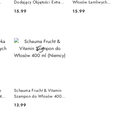
Dodający Objętości Extra
Włosów Łamliwych
Objętość 440 ml
Osłabionych 440 ml
15.99
15.99
Cena:
Cena:
NY
PRODUKT NIEDOSTĘPNY
o
Schauma Frucht & Vitamin
40
Szampon do Włosów 400
ml (Niemcy)
13.99
Cena: