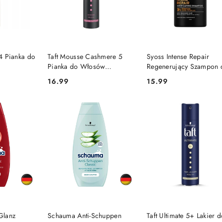
SZYKA
DO KOSZYKA
DO KOSZYKA
 4 Pianka do
Taft Mousse Cashmere 5
Syoss Intense Repair
Pianka do Włosów
Regenerujący Szampon 
Zwiększająca Objętość 200
Włosów 440 ml
16.99
15.99
Cena:
Cena:
ml
PRODUKT NIEDOSTĘP
SZYKA
DO KOSZYKA
Glanz
Schauma Anti-Schuppen
Taft Ultimate 5+ Lakier 