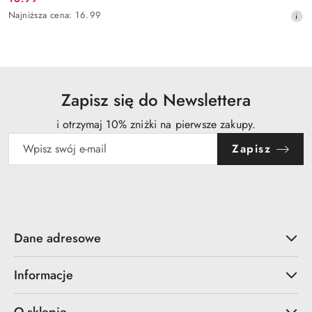
Cena
Najniższa
Najniższa cena:
16.99
promocyjna:
cena
z
30
dni
przed
obniżką
Zapisz się do Newslettera
i otrzymaj 10% zniżki na pierwsze zakupy.
Zapisz
Dane adresowe
Informacje
O sklepie