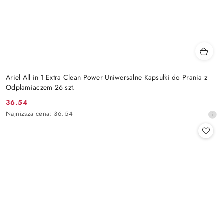
Ariel All in 1 Extra Clean Power Uniwersalne Kapsułki do Prania z
Odplamiaczem 26 szt.
36.54
Cena
Najniższa
Najniższa cena:
36.54
promocyjna:
cena
z
30
dni
przed
obniżką