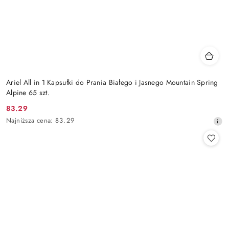
Ariel All in 1 Kapsułki do Prania Białego i Jasnego Mountain Spring
Alpine 65 szt.
83.29
Cena
Najniższa
Najniższa cena:
83.29
promocyjna:
cena
z
30
dni
przed
obniżką