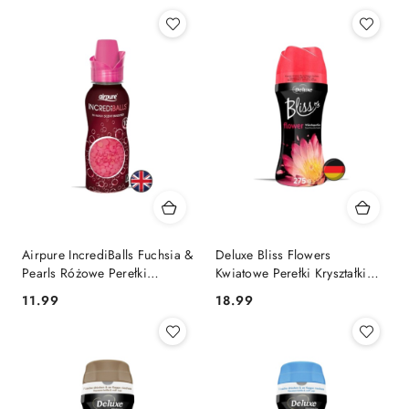
Airpure IncrediBalls Fuchsia &
Deluxe Bliss Flowers
Pearls Różowe Perełki
Kwiatowe Perełki Kryształki
Kryształki Granulki
Zapachowe 275 g (Niemcy)
Cena:
Cena:
11.99
18.99
Zapachowe 128g (Wielka
Brytania)