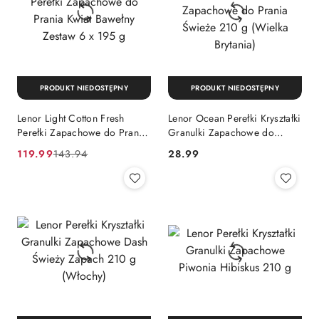
PRODUKT NIEDOSTĘPNY
PRODUKT NIEDOSTĘPNY
Lenor Light Cotton Fresh
Lenor Ocean Perełki Kryształki
Perełki Zapachowe do Prania
Granulki Zapachowe do
Kwiat Bawełny Zestaw 6 x 195
Prania Świeże 210 g (Wielka
Cena
Cena
Cena:
119.99
143.94
28.99
g
Brytania)
promocyjna:
przed
promocją: