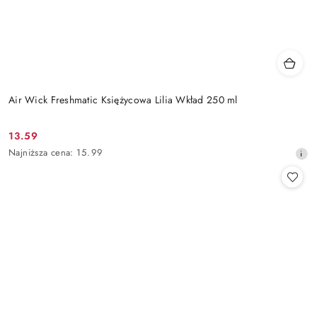
Air Wick Freshmatic Księżycowa Lilia Wkład 250 ml
13.59
Cena
Najniższa
Najniższa cena:
15.99
promocyjna:
cena
z
30
dni
przed
obniżką