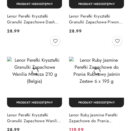
PRODUKT NIEDOSTĘPNY
PRODUKT NIEDOSTĘPNY
Lenor Perełki Kryształki
Lenor Perełki Kryształki
Granulki Zapachowe Dash
Granulki Zapachowe Piwonia
Świeży Zapach 210 g
Hibiskus 210 g
Cena:
Cena:
28.99
28.99
(Włochy)
PRODUKT NIEDOSTĘPNY
PRODUKT NIEDOSTĘPNY
Lenor Perełki Kryształki
Lenor Ruby Jasmine Perełki
Granulki Zapachowe Wanilia
Zapachowe do Prania
Mimoza 210 g (Belgia)
Rubinowy Jaśmin Zestaw 6 x
Cena:
Cena
28.99
119.99