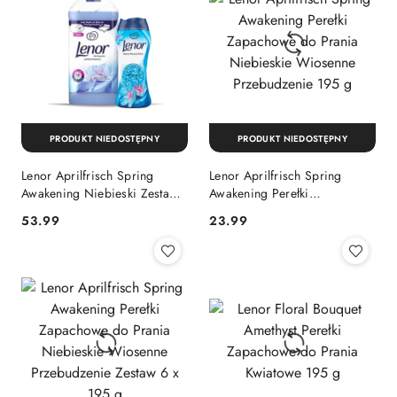
PRODUKT NIEDOSTĘPNY
PRODUKT NIEDOSTĘPNY
Lenor Aprilfrisch Spring
Lenor Aprilfrisch Spring
Awakening Niebieski Zestaw
Awakening Perełki
Płyn do Płukania 68 prań
Zapachowe do Prania
Cena:
Cena:
53.99
23.99
Perełki Zapachowe
Niebieskie Wiosenne
(Niemcy/Włochy)
Przebudzenie 195 g