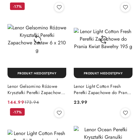
cena
-17%
z
30
dni
przed
obniżką
PRODUKT NIEDOSTĘPNY
PRODUKT NIEDOSTĘPNY
Lenor Gelsomino Różowe
Lenor Light Cotton Fresh
Kryształki Perełki Zapachowe
Perełki Zapachowe do Prania
Zestaw 6 x 210 g
Kwiat Bawełny 195 g
Cena
Cena
Cena:
144.99
173.94
23.99
promocyjna:
przed
-17%
promocją: