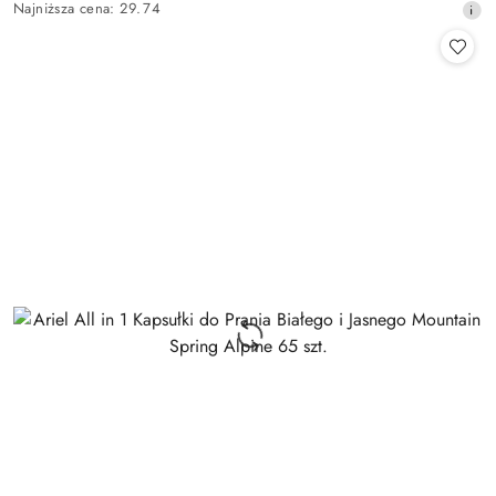
Najniższa
Najniższa cena:
29.74
promocyjna:
cena
z
30
dni
przed
obniżką