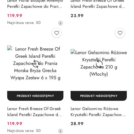
Lenor Floral Bouquet Amethyst
Lenor Fresh Breeze Of Greek
Perełki Zapachowe do Prania
Island Perełki Zapachowe do
Kwiatowe Zestaw 6 x 195 g
Prania Morska Bryza Grecka
Cena
Cena:
119.99
23.99
Wyspa 195 g
promocyjna:
Najniższa
Najniższa cena:
50
cena
z
30
dni
przed
obniżką
PRODUKT NIEDOSTĘPNY
PRODUKT NIEDOSTĘPNY
Lenor Fresh Breeze Of Greek
Lenor Gelsomino Różowe
Island Perełki Zapachowe do
Kryształki Perełki Zapachowe
Prania Morska Bryza Grecka
210 g (Włochy)
Cena
Cena:
119.99
28.99
Wyspa Zestaw 6 x 195 g
promocyjna:
Najniższa
Najniższa cena:
50