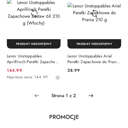
PRODUKT NIEDOSTĘPNY
PRODUKT NIEDOSTĘPNY
Lenor Unstoppables
Lenor Unstoppables Ariel
Aprilfrisch Perełki Zapachowe
Perełki Zapachowe do Prania
Zestaw 6X 210 g (Włochy)
210 g
Cena
Cena:
144.99
28.99
promocyjna:
Najniższa
Najniższa cena:
144.99
cena
z
30
dni
przed
obniżką
Produkty
PROMOCJE
Pomiń karuzelę produktów
o