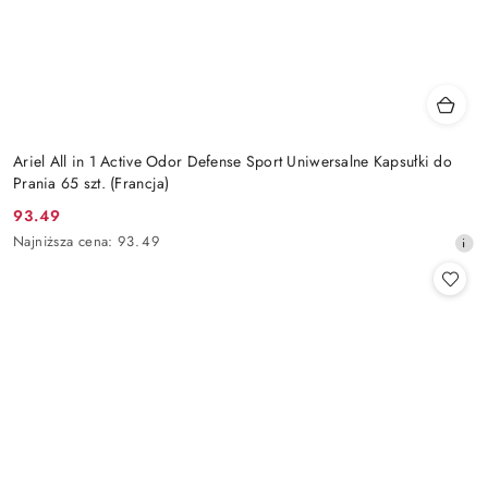
Ariel All in 1 Active Odor Defense Sport Uniwersalne Kapsułki do
Prania 65 szt. (Francja)
93.49
Cena
Najniższa
Najniższa cena:
93.49
promocyjna:
cena
z
30
dni
przed
obniżką