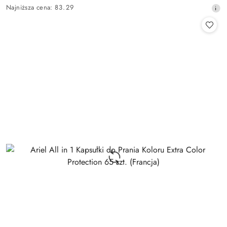
Cena
Najniższa
Najniższa cena:
83.29
promocyjna:
cena
z
30
dni
przed
obniżką