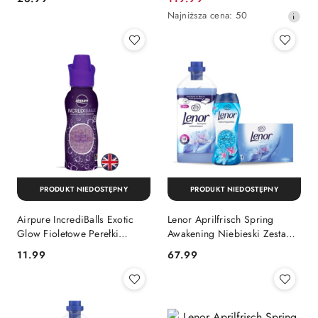
promocyjna:
Najniższa
Najniższa cena:
50
cena
z
30
dni
przed
obniżką
PRODUKT NIEDOSTĘPNY
PRODUKT NIEDOSTĘPNY
Airpure IncrediBalls Exotic
Lenor Aprilfrisch Spring
Glow Fioletowe Perełki
Awakening Niebieski Zestaw
Kryształki Granulki
Chusteczki do Suszarki Płyn
Cena:
Cena:
11.99
67.99
Zapachowe 128g (Wielka
do Płukania Perełki
Brytania)
Zapachowe (Niemcy/Włochy)