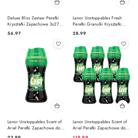
Deluxe Bliss Zestaw Perełki
Lenor Unstoppables Fresh
Kryształki Zapachowe 3x275 g
Perełki Granulki Kryształki
= 825 g (Niemcy)
Zapachowe Perfumy do
Cena:
Cena:
56.97
28.99
Prania 210 g (Niemcy)
Lenor Unstoppables Scent of
Lenor Unstoppables Scent of
Ariel Perełki Zapachowe do
Ariel Perełki Zapachowe do
Prania 195 g
Prania Zestaw 6 x 195 g
Cena:
Cena
23.99
119.99