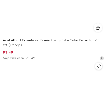
Ariel All in 1 Kapsułki do Prania Koloru Extra Color Protection 65
szt. (Francja)
93.49
Cena
Najniższa
Najniższa cena:
93.49
promocyjna:
cena
z
30
dni
przed
obniżką