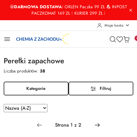
Przejdź do treści głównej
Przejdź do wyszukiwarki
Przejdź do moje konto
Przejdź do menu głównego
Przejdź do stopki
🤩
DARMOWA DOSTAWA
❕ ORLEN Paczka 99 ZŁ
💪
INPOST
PACZKOMAT 149 ZŁ ❕ KURIER 299 ZŁ ❕
Moje konto
Perełki zapachowe
Liczba produktów:
38
Kategorie
Filtruj
Zastosowano
Sortuj
według
sortowanie:
Nazwa
(A-
Z).