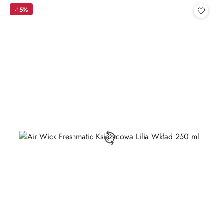
statusie:
-15%