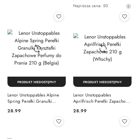
195 g
promocyjna:
Najniższa
Najniższa cena:
50
cena
z
30
dni
przed
obniżką
PRODUKT NIEDOSTĘPNY
PRODUKT NIEDOSTĘPNY
Lenor Unstoppables Alpine
Lenor Unstoppables
Spring Perełki Granulki
Aprilfrisch Perełki Zapachowe
Kryształki Zapachowe Perfumy
210 g (Włochy)
Cena:
Cena:
28.99
28.99
do Prania 210 g (Belgia)