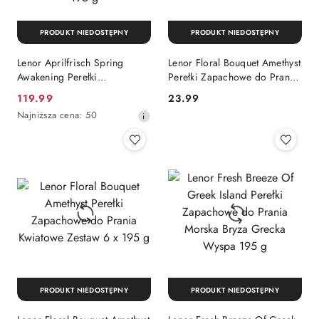
PRODUKT NIEDOSTĘPNY
PRODUKT NIEDOSTĘPNY
Lenor Aprilfrisch Spring
Lenor Floral Bouquet Amethyst
Awakening Perełki
Perełki Zapachowe do Prania
Zapachowe do Prania
Kwiatowe 195 g
Cena
Cena:
119.99
23.99
Niebieskie Wiosenne
promocyjna:
Najniższa
Najniższa cena:
50
Przebudzenie Zestaw 6 x 195
cena
g
z
30
dni
przed
obniżką
PRODUKT NIEDOSTĘPNY
PRODUKT NIEDOSTĘPNY