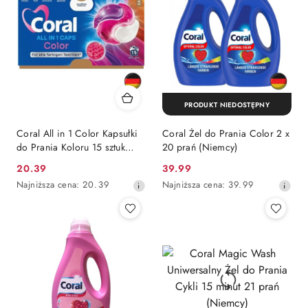
obniżką
PRODUKT NIEDOSTĘPNY
Coral All in 1 Color Kapsułki
Coral Żel do Prania Color 2 x
do Prania Koloru 15 sztuk
20 prań (Niemcy)
(Niemcy)
Cena
Cena
20.39
39.99
promocyjna:
Najniższa
promocyjna:
Najniższa
Najniższa cena:
20.39
Najniższa cena:
39.99
cena
cena
z
z
30
30
dni
dni
przed
przed
obniżką
obniżką