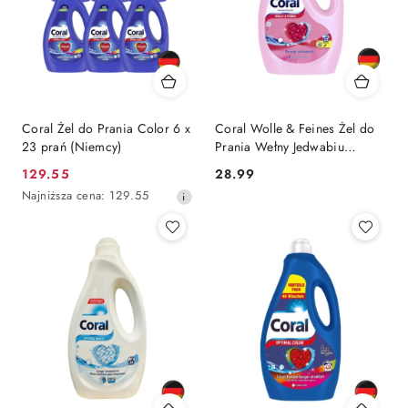
Coral Żel do Prania Color 6 x
Coral Wolle & Feines Żel do
23 prań (Niemcy)
Prania Wełny Jedwabiu
Delikatnych Tkanin 23 prania
Cena
Cena:
129.55
28.99
(Niemcy)
promocyjna:
Najniższa
Najniższa cena:
129.55
cena
z
30
dni
przed
obniżką