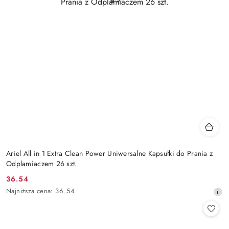
Ariel All in 1 Extra Clean Power Uniwersalne Kapsułki do Prania z
Odplamiaczem 26 szt.
36.54
Cena
Najniższa
Najniższa cena:
36.54
promocyjna:
cena
z
30
dni