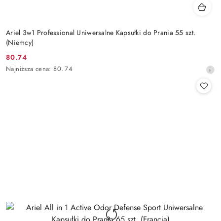
Ariel 3w1 Professional Uniwersalne Kapsułki do Prania 55 szt.
(Niemcy)
80.74
Cena
Najniższa
Najniższa cena:
80.74
promocyjna:
cena
z
30
dni
przed
obniżką