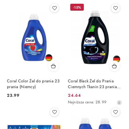
15 minut 21 prań (Niemcy)
(Niemcy)
-15%
Coral Color Żel do prania 23
Coral Black Żel do Prania
prania (Niemcy)
Ciemnych Tkanin 23 prania
(Niemcy)
Cena:
Cena
23.99
24.64
promocyjna:
Najniższa
Najniższa cena:
28.99
cena
z
30
dni
przed