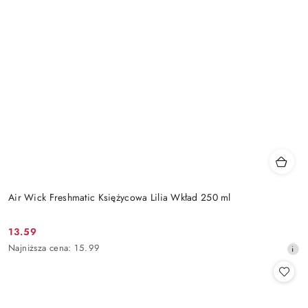
Air Wick Freshmatic Księżycowa Lilia Wkład 250 ml
13.59
Cena
Najniższa
Najniższa cena:
15.99
promocyjna:
cena
z
30
dni