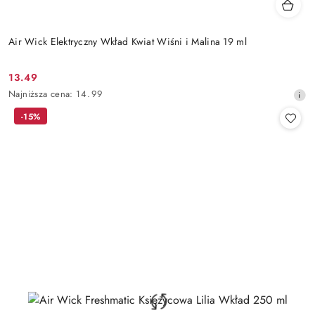
Air Wick Elektryczny Wkład Kwiat Wiśni i Malina 19 ml
13.49
Cena
Najniższa
Najniższa cena:
14.99
promocyjna:
cena
-15%
z
30
dni
przed
obniżką