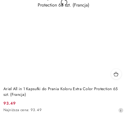
Ariel All in 1 Kapsułki do Prania Koloru Extra Color Protection 65
szt. (Francja)
93.49
Cena
Najniższa
Najniższa cena:
93.49
promocyjna:
cena
z
30