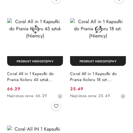
30
dni
przed
obniżką
PRODUKT NIEDOSTĘPNY
PRODUKT NIEDOSTĘPNY
Coral All in 1 Kapsułki do
Coral All in 1 Kapsułki do
Prania Koloru 45 sztuk
Prania Koloru 18 szt.
(Niemcy)
(Niemcy)
Cena
Cena
66.29
25.49
promocyjna:
Najniższa
promocyjna:
Najniższa
Najniższa cena:
66.29
Najniższa cena:
25.49
cena
cena
z
z
30
30
dni
dni
przed
przed
obniżką
obniżką