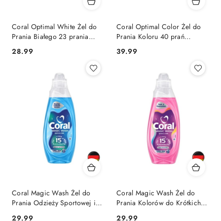
Coral Optimal White Żel do
Coral Optimal Color Żel do
Prania Białego 23 prania
Prania Koloru 40 prań
(Niemcy)
(Niemcy)
Cena:
Cena:
28.99
39.99
Coral Magic Wash Żel do
Coral Magic Wash Żel do
Prania Odzieży Sportowej i
Prania Kolorów do Krótkich
Syntetycznej do Krótkich Cykli
Cykli 15 minut 21 prań
Cena:
Cena:
29.99
29.99