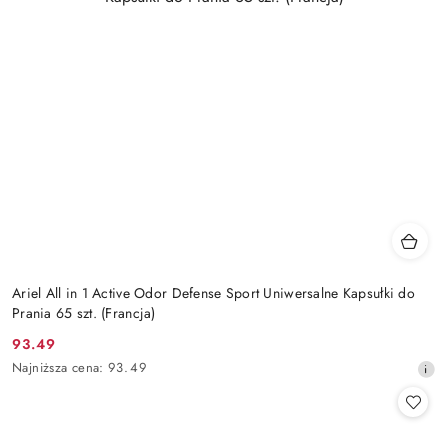
Ariel All in 1 Active Odor Defense Sport Uniwersalne Kapsułki do
Prania 65 szt. (Francja)
93.49
Cena
Najniższa
Najniższa cena:
93.49
promocyjna:
cena
z
30
dni