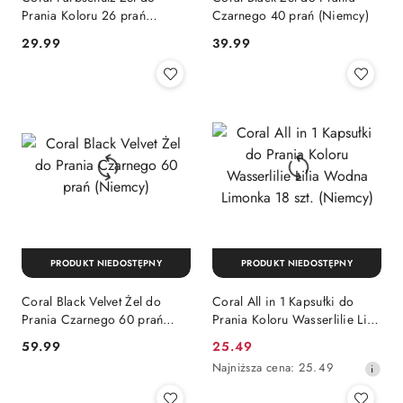
Prania Koloru 26 prań
Czarnego 40 prań (Niemcy)
(Niemcy)
Cena:
Cena:
29.99
39.99
PRODUKT NIEDOSTĘPNY
PRODUKT NIEDOSTĘPNY
Coral Black Velvet Żel do
Coral All in 1 Kapsułki do
Prania Czarnego 60 prań
Prania Koloru Wasserlilie Lilia
(Niemcy)
Wodna Limonka 18 szt.
Cena:
Cena
59.99
25.49
(Niemcy)
promocyjna:
Najniższa
Najniższa cena:
25.49
cena
z