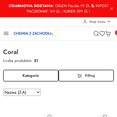
Przejdź do treści głównej
Przejdź do wyszukiwarki
Przejdź do moje konto
Przejdź do menu głównego
Przejdź do stopki
🤩
DARMOWA DOSTAWA
❕ ORLEN Paczka 99 ZŁ
💪
INPOST
PACZKOMAT 149 ZŁ ❕ KURIER 299 ZŁ ❕
Moje konto
Coral
Liczba produktów:
21
Kategorie
Filtruj
Zastosowano
Sortuj
według
sortowanie:
Nazwa
(Z-
A).