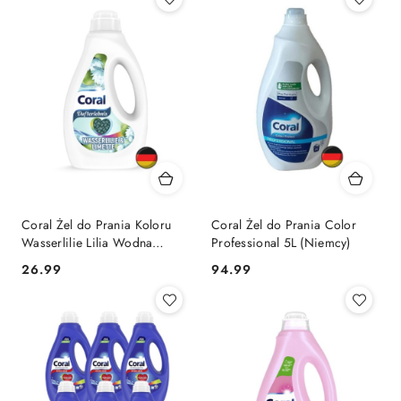
Coral Żel do Prania Koloru
Coral Żel do Prania Color
Wasserlilie Lilia Wodna
Professional 5L (Niemcy)
Limonka 23 prania (Niemcy)
Cena:
Cena:
26.99
94.99