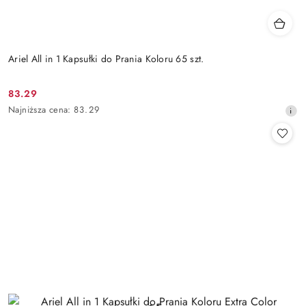
Ariel All in 1 Kapsułki do Prania Koloru 65 szt.
83.29
Cena
Najniższa
Najniższa cena:
83.29
promocyjna:
cena
z
30
dni
przed
obniżką