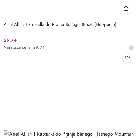
Ariel All in 1 Kapsułki do Prania Białego 18 szt. (Hiszpania)
29.74
Cena
Najniższa
Najniższa cena:
29.74
promocyjna:
cena
z
30
dni
przed
obniżką