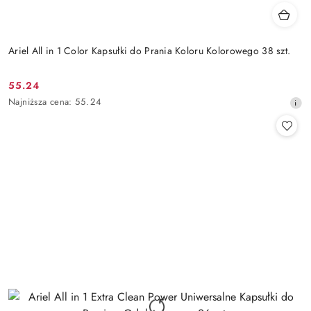
Ariel All in 1 Color Kapsułki do Prania Koloru Kolorowego 38 szt.
55.24
Cena
Najniższa
Najniższa cena:
55.24
promocyjna:
cena
z
30
dni
przed
obniżką