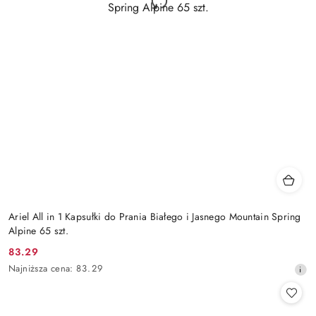
Ariel All in 1 Kapsułki do Prania Białego i Jasnego Mountain Spring
Alpine 65 szt.
83.29
Cena
Najniższa
Najniższa cena:
83.29
promocyjna:
cena
z
30