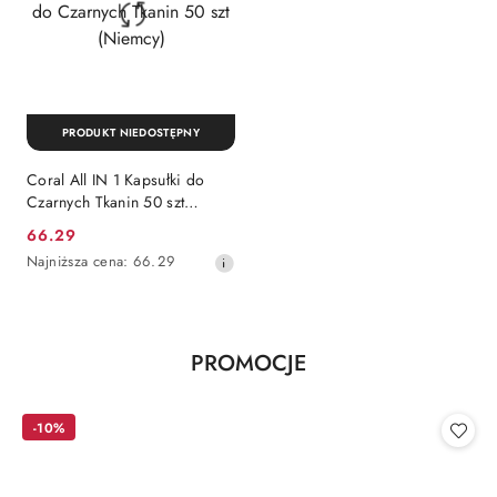
PRODUKT NIEDOSTĘPNY
Coral All IN 1 Kapsułki do
Czarnych Tkanin 50 szt
(Niemcy)
Cena
66.29
promocyjna:
Najniższa
Najniższa cena:
66.29
cena
z
30
dni
Produkty
PROMOCJE
przed
Pomiń karuzelę produktów
obniżką
o
statusie:
-10%