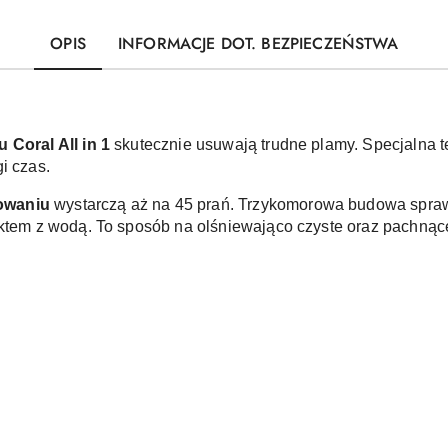
OPIS
INFORMACJE DOT. BEZPIECZEŃSTWA
 Coral All in 1 
skutecznie usuwają trudne plamy. Specjalna t
i czas. 
owaniu 
wystarczą aż na 45 prań. Trzykomorowa budowa sprawia
aktem z wodą. To sposób na olśniewająco czyste oraz pachnące