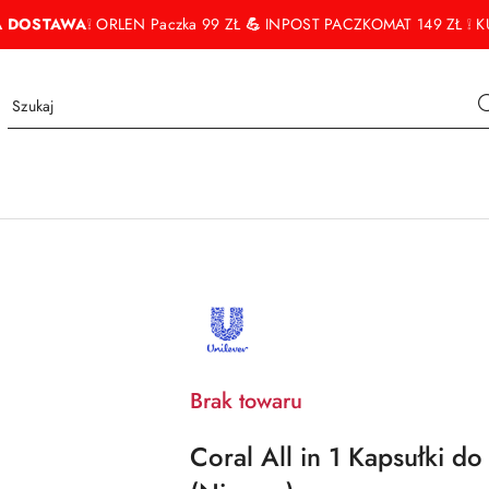
 DOSTAWA
❕ ORLEN Paczka 99 ZŁ
💪
INPOST PACZKOMAT 149 ZŁ ❕ KU
NAZWA
PRODUCENTA:
UNILEVER
Brak towaru
Coral All in 1 Kapsułki do