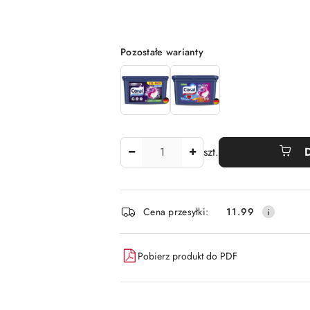
Wariant
Pozostałe warianty
Ilość
szt.
Dostępność
Cena przesyłki:
11.99
i
dostawa
Pobierz produkt do PDF