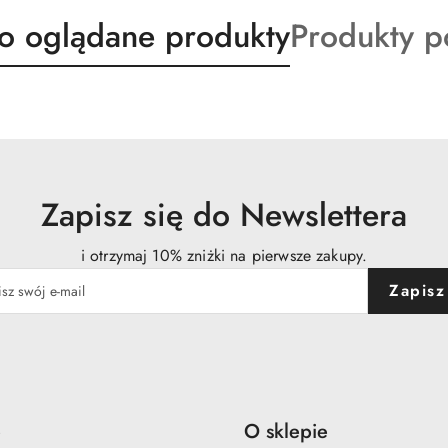
ty
Produkty
io oglądane produkty
Produkty 
o
:
statusie:
Zapisz się do Newslettera
i otrzymaj 10% zniżki na pierwsze zakupy.
Zapisz
e
O sklepie