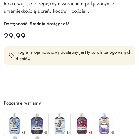
Rozkoszuj się przepięknym zapachem połączonym z
ultramiękkością ubrań, koców i pościeli.
Dostępność:
Średnia dostępność
cena:
29.99
Program lojalnościowy dostępny jest tylko dla zalogowanych
klientów.
Wariant
Pozostałe warianty