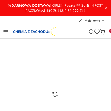
Przejdź do treści głównej
Przejdź do wyszukiwarki
Przejdź do moje konto
Przejdź do menu głównego
Przejdź do opisu produktu
Przejdź do stopki
🤩
DARMOWA DOSTAWA
❕ ORLEN Paczka 99 ZŁ
💪
INPOST
PACZKOMAT 149 ZŁ ❕ KURIER 299 ZŁ ❕
Moje konto