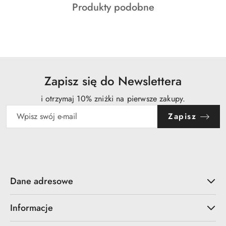
Produkty
Produkty podobne
statusie:
o
statusie:
Zapisz się do Newslettera
i otrzymaj 10% zniżki na pierwsze zakupy.
Zapisz
Dane adresowe
Informacje