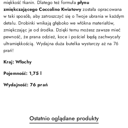
miękkość tkanin. Dlatego też formuła
płynu
zmiękczającego Coccolino Kwiatowy
została opracowana
w taki sposób, aby zatroszczyć się o Twoje ubrania w każdym
detalu. Drobinki wnikają głęboko we włókna materiałów,
zmiękczając je od środka. Dzięki temu możesz zawsze mieć
pewność, że prana odzież, koce i pościel będą zachwycały
ultramiękkością. Wydajna duża butelka wystarczy aż na 76
prań!
Kraj: Włochy
Pojemność: 1,75 l
Wydajność: 76 prań
Produkty
Ostatnio oglądane produkty
Pomiń karuzelę produktów
o