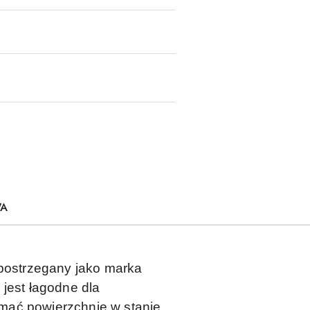
WA
 postrzegany jako marka
 jest łagodne dla
mać powierzchnie w stanie