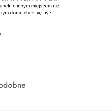
 zupełnie innym miejscem niż
W tym domu chce się być.
l.
podobne