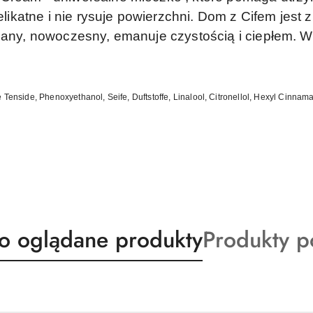
delikatne i nie rysuje powierzchni. Dom z Cifem jest
dbany, nowoczesny, emanuje czystością i ciepłem. 
Tenside, Phenoxyethanol, Seife, Duftstoffe, Linalool, Citronellol, Hexyl Cinnama
ty
Produkty
io oglądane produkty
Produkty 
o
:
statusie: