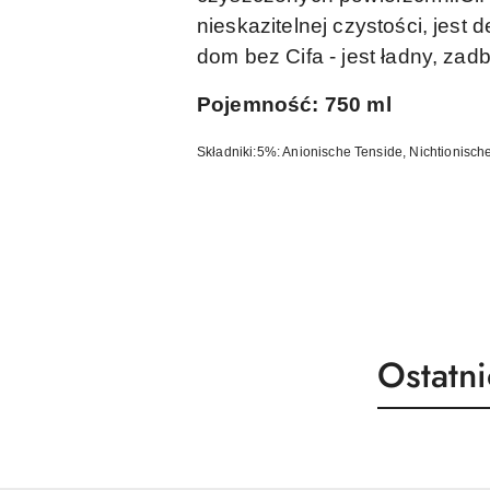
nieskazitelnej czystości, jest 
dom bez Cifa - jest ładny, za
Pojemność: 750 ml
Składniki:5%: Anionische Tenside, Nichtionische 
Produk
Ostatn
Pomiń karuzelę produktów
o
statusie