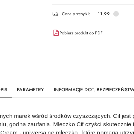
Dostępność
Cena przesyłki:
11.99
i
dostawa
Pobierz produkt do PDF
PIS
PARAMETRY
INFORMACJE DOT. BEZPIECZEŃST
znanych marek wśród środków czyszczących. Cif jest
u, godna zaufania. Mleczko Cif czyści skutecznie i
 Cream - uniwersalne mleczko , które pomaga utrzy