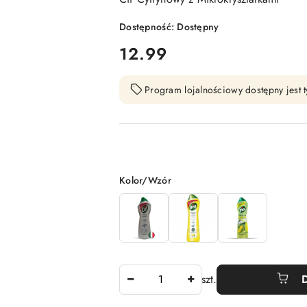
Dostępność:
Dostępny
cena:
12.99
Program lojalnościowy dostępny jest t
Wariant
Kolor/Wzór
Ilość
szt.