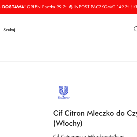
 DOSTAWA
❕ ORLEN Paczka 99 ZŁ
💪
INPOST PACZKOMAT 149 ZŁ ❕ KU
NAZWA
PRODUCENTA:
UNILEVER
Cif Citron Mleczko do Cz
(Włochy)
Cif Cytrynowy z Mikrokryształkami