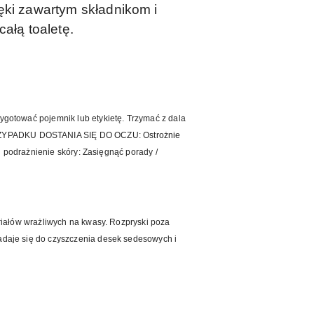
ęki zawartym składnikom i
ałą toaletę.
ygotować pojemnik lub etykietę. Trzymać z dala
PRZYPADKU DOSTANIA SIĘ DO OCZU: Ostrożnie
i podrażnienie skóry: Zasięgnąć porady /
eriałów wrażliwych na kwasy. Rozpryski poza
adaje się do czyszczenia desek sedesowych i