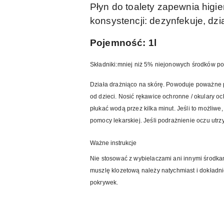
Płyn do toalety zapewnia higi
konsystencji: dezynfekuje, dzi
Pojemność: 1l
Składniki:mniej niż 5% niejonowych środków 
Działa drażniąco na skórę. Powoduje poważne p
od dzieci. Nosić rękawice ochronne / okula
płukać wodą przez kilka minut. Jeśli to możliwe
pomocy lekarskiej. Jeśli podrażnienie oczu utrz
Ważne instrukcje
Nie stosować z wybielaczami ani innymi środkam
muszlę klozetową należy natychmiast i dokładn
pokrywek.