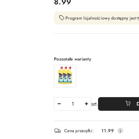
cena:
8.99
Program lojalnościowy dostępny jest t
Wariant
Pozostałe warianty
Ilość
szt.
Dostępność
Cena przesyłki:
11.99
i