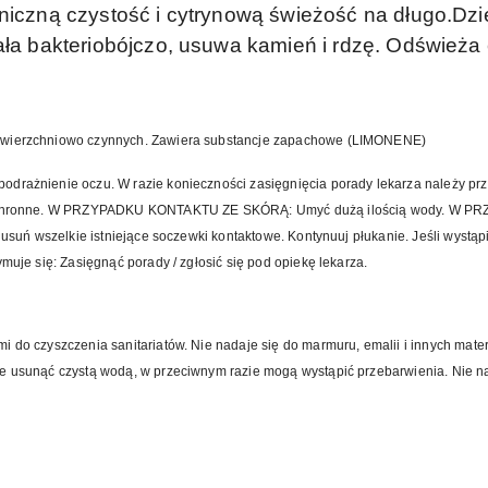
eniczną czystość i cytrynową świeżość na długo.Dzi
ała bakteriobójczo, usuwa kamień i rdzę. Odświeża c
powierzchniowo czynnych. Zawiera substancje zapachowe (LIMONENE)
odrażnienie oczu. W razie konieczności zasięgnięcia porady lekarza należy prz
ry ochronne. W PRZYPADKU KONTAKTU ZE SKÓRĄ: Umyć dużą ilością wody. W 
, usuń wszelkie istniejące soczewki kontaktowe. Kontynuuj płukanie. Jeśli wystąp
ymuje się: Zasięgnąć porady / zgłosić się pod opiekę lekarza.
i do czyszczenia sanitariatów. Nie nadaje się do marmuru, emalii i innych mat
ie usunąć czystą wodą, w przeciwnym razie mogą wystąpić przebarwienia. Nie n