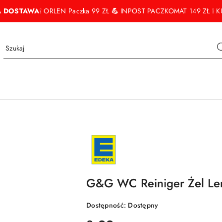
 DOSTAWA
❕ ORLEN Paczka 99 ZŁ
💪
INPOST PACZKOMAT 149 ZŁ ❕ KU
NAZWA
PRODUCENTA:
EDEKA
G&G WC Reiniger Żel Le
Dostępność:
Dostępny