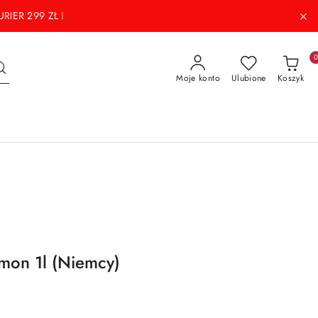
RIER 299 ZŁ ❕
Moje konto
Ulubione
Koszyk
mon 1l (Niemcy)