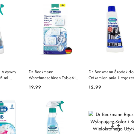
SZYKA
DO KOSZYKA
DO KOSZYKA
 Aktywny
Dr Beckmann
Dr Beckmann Środek do
75 ml
Waschmaschinen Tabletki
Odkamieniania Urządze
do Czyszczenia Pralki 3 szt.
AGD 250 ml (Niemcy)
19.99
12.99
Cena:
Cena:
(Niemcy)