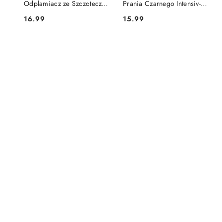
Odplamiacz ze Szczoteczką
Prania Czarnego Intensiv-
250 ml (Niemcy)
Schwarz 2in1 Intensywna
16.99
15.99
Cena:
Cena:
Czerń 6 szt. (Niemcy)