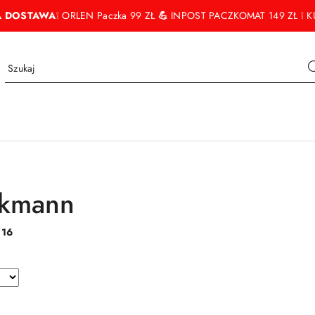
 DOSTAWA
❕ ORLEN Paczka 99 ZŁ
💪
INPOST PACZKOMAT 149 ZŁ ❕ KU
ckmann
:
16