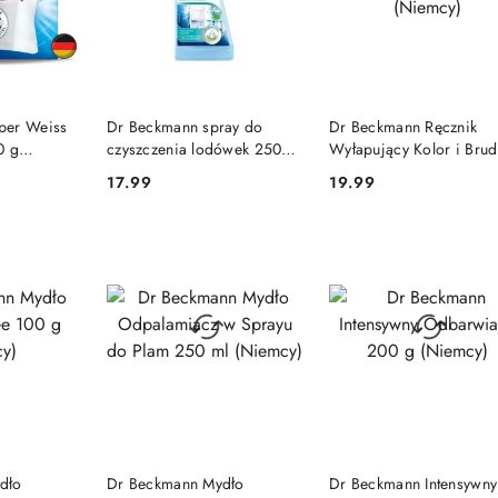
SZYKA
DO KOSZYKA
DO KOSZYKA
per Weiss
Dr Beckmann spray do
Dr Beckmann Ręcznik
0 g
czyszczenia lodówek 250
Wyłapujący Kolor i Brud
ml (Niemcy)
Wielokrotnego Użytku
17.99
19.99
Cena:
Cena:
(Niemcy)
SZYKA
DO KOSZYKA
DO KOSZYKA
dło
Dr Beckmann Mydło
Dr Beckmann Intensywny