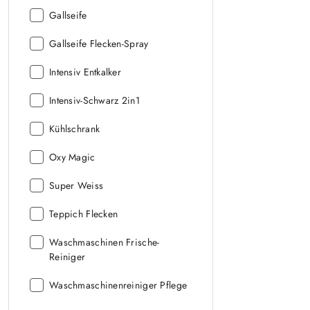
Wersja::
Gallseife
Wersja::
Gallseife Flecken-Spray
Wersja::
Intensiv Entkalker
Wersja::
Intensiv-Schwarz 2in1
Wersja::
Kühlschrank
Wersja::
Oxy Magic
Wersja::
Super Weiss
Wersja::
Teppich Flecken
Wersja::
Waschmaschinen Frische-
Reiniger
Wersja::
Waschmaschinenreiniger Pflege