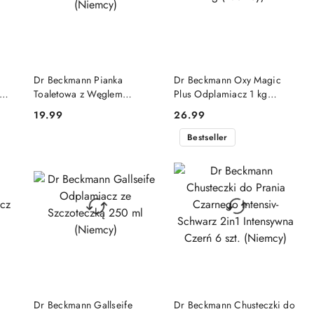
DO KOSZYKA
DO KOSZYKA
Dr Beckmann Pianka
Dr Beckmann Oxy Magic
Toaletowa z Węglem
Plus Odplamiacz 1 kg
Aktywnym Zitrus 300 g
(Niemcy)
19.99
26.99
Cena:
Cena:
(Niemcy)
Bestseller
DO KOSZYKA
DO KOSZYKA
Dr Beckmann Gallseife
Dr Beckmann Chusteczki do