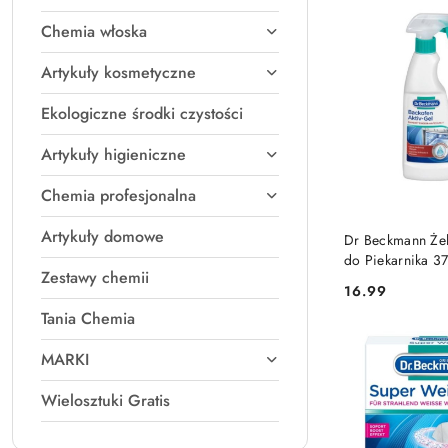
(Z-
Chemia włoska
A).
Artykuły kosmetyczne
Ekologiczne środki czystości
Artykuły higieniczne
Chemia profesjonalna
DO KO
Artykuły domowe
Dr Beckmann Żel
do Piekarnika 3
Zestawy chemii
(Niemcy)
16.99
Cena:
Tania Chemia
MARKI
Wielosztuki Gratis