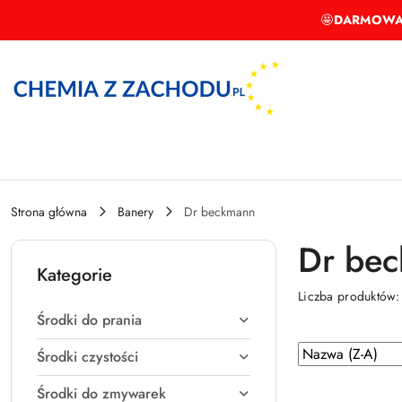
Przejdź do treści głównej
Przejdź do wyszukiwarki
Przejdź do moje konto
Przejdź do menu głównego
Przejdź do stopki
🤩
DARMOWA
Strona główna
Banery
Dr beckmann
Dr be
Kategorie
Liczba produktów
Środki do prania
Zastosowano
Sortuj
Środki czystości
według
sortowanie:
Środki do zmywarek
Nazwa