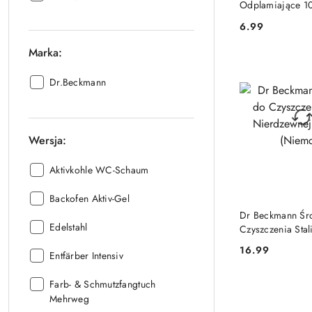
Odplamiające 1
(Niemcy)
6.99
Cena:
Marka:
Marka::
Dr.Beckmann
Wersja:
Wersja::
Aktivkohle WC-Schaum
Wersja::
Backofen Aktiv-Gel
PRODUKT NIE
Dr Beckmann Śr
Wersja::
Edelstahl
Czyszczenia Stal
Nierdzewnej 25
16.99
Wersja::
Entfärber Intensiv
Cena:
(Niemcy)
Wersja::
Farb- & Schmutzfangtuch
Mehrweg