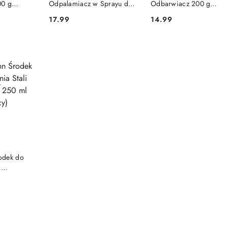
00 g
Odpalamiacz w Sprayu do
Odbarwiacz 200 g
Plam 250 ml (Niemcy)
(Niemcy)
17.99
14.99
Cena:
Cena:
DOSTĘPNY
odek do
i
0 ml