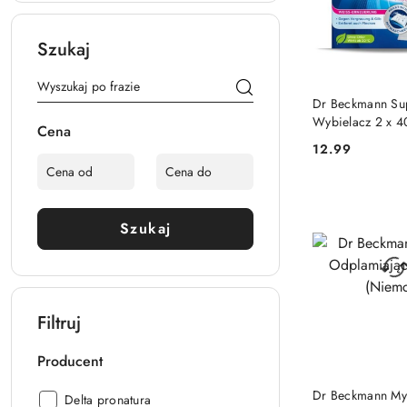
Szukaj
DO KO
Dr Beckmann Su
Wybielacz 2 x 4
Cena
(Niemcy)
12.99
Cena:
Szukaj
Filtruj
Producent
DO KO
Dr Beckmann My
Producent:
Delta pronatura