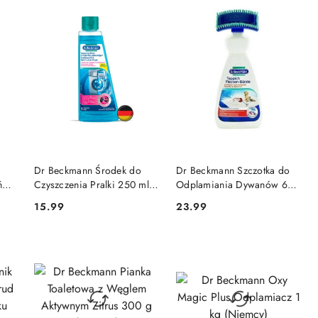
DO KOSZYKA
DO KOSZYKA
Dr Beckmann Środek do
Dr Beckmann Szczotka do
ń
Czyszczenia Pralki 250 ml
Odplamiania Dywanów 650
(Niemcy)
ml (Niemcy)
15.99
23.99
Cena:
Cena: