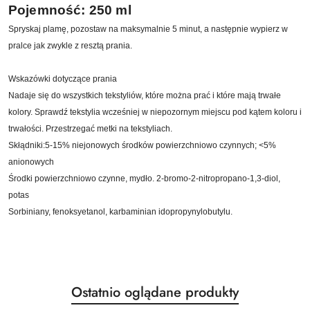
Pojemność: 250 ml
Spryskaj plamę, pozostaw na maksymalnie 5 minut, a następnie wypierz w
pralce jak zwykle z resztą prania.
Wskazówki dotyczące prania
Nadaje się do wszystkich tekstyliów, które można prać i które mają trwałe
kolory. Sprawdź tekstylia wcześniej w niepozornym miejscu pod kątem koloru i
trwałości. Przestrzegać metki na tekstyliach.
Skłądniki:5-15% niejonowych środków powierzchniowo czynnych; <5%
anionowych
Środki powierzchniowo czynne, mydło. 2-bromo-2-nitropropano-1,3-diol,
potas
Sorbiniany, fenoksyetanol, karbaminian idopropynylobutylu.
Produkty
Ostatnio oglądane produkty
Pomiń karuzelę produktów
o