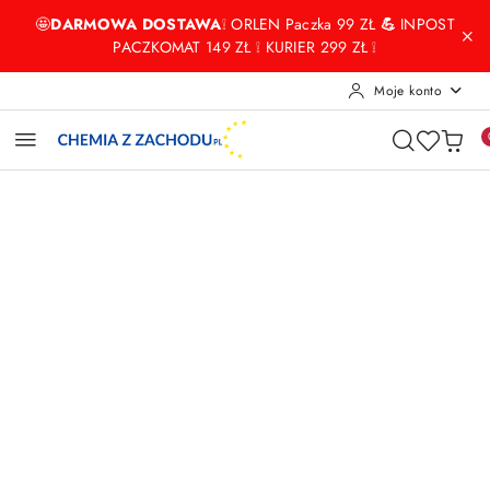
Przejdź do treści głównej
Przejdź do wyszukiwarki
Przejdź do moje konto
Przejdź do menu głównego
Przejdź do opisu produktu
Przejdź do stopki
🤩
DARMOWA DOSTAWA
❕ ORLEN Paczka 99 ZŁ
💪
INPOST
PACZKOMAT 149 ZŁ ❕ KURIER 299 ZŁ ❕
Moje konto