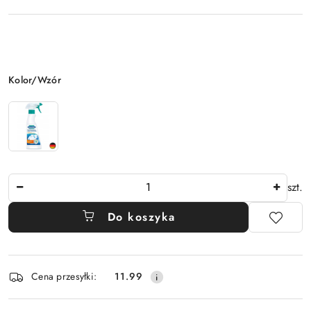
Wariant
Kolor/Wzór
Ilość
szt.
Do koszyka
Dostępność
Cena przesyłki:
11.99
i
dostawa