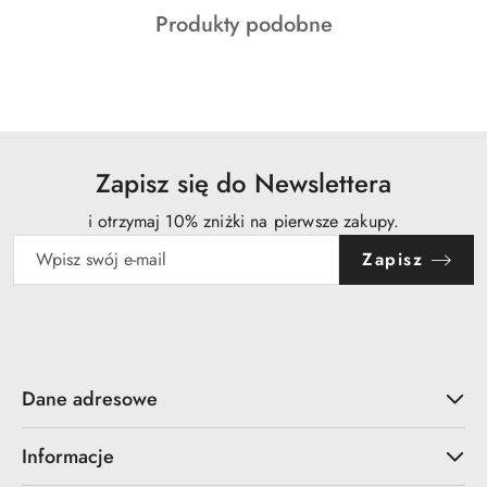
Produkty
Produkty podobne
statusie:
o
statusie:
Zapisz się do Newslettera
i otrzymaj 10% zniżki na pierwsze zakupy.
Zapisz
Dane adresowe
Informacje