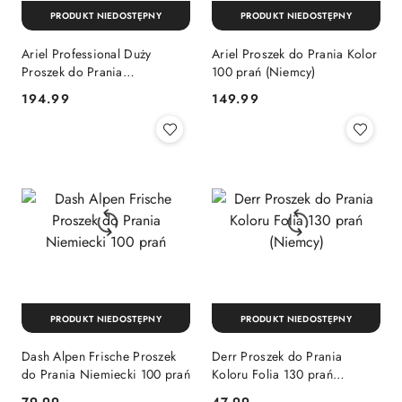
PRODUKT NIEDOSTĘPNY
PRODUKT NIEDOSTĘPNY
Ariel Professional Duży
Ariel Proszek do Prania Kolor
Proszek do Prania
100 prań (Niemcy)
Uniwersalny 140 prań
Cena:
Cena:
194.99
149.99
(Niemcy)
PRODUKT NIEDOSTĘPNY
PRODUKT NIEDOSTĘPNY
Dash Alpen Frische Proszek
Derr Proszek do Prania
do Prania Niemiecki 100 prań
Koloru Folia 130 prań
(Niemcy)
79.99
47.99