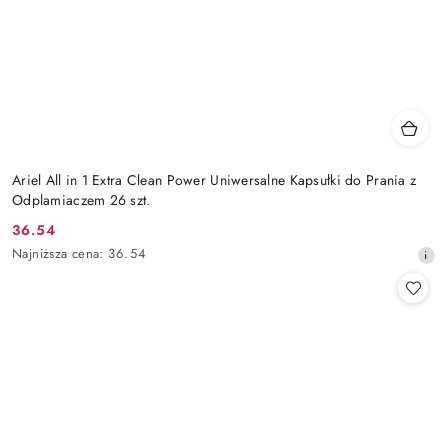
Ariel All in 1 Extra Clean Power Uniwersalne Kapsułki do Prania z
Odplamiaczem 26 szt.
36.54
Cena
Najniższa
Najniższa cena:
36.54
promocyjna:
cena
z
30
dni
przed
obniżką