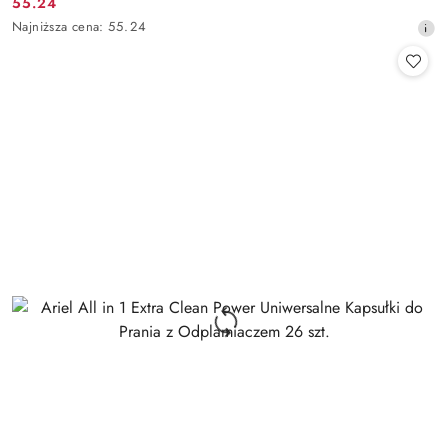
55.24
Cena
Najniższa
Najniższa cena:
55.24
promocyjna:
cena
z
30
dni
przed
obniżką