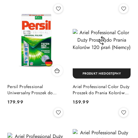
PRODUKT NIEDOSTĘPNY
Persil Professional
Ariel Professional Color Duży
Uniwersalny Proszek do
Proszek do Prania Kolorów
Prania 130 prań (Niemcy)
120 prań (Niemcy)
Cena:
Cena:
179.99
159.99