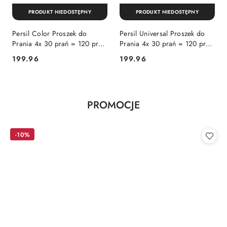
PRODUKT NIEDOSTĘPNY
PRODUKT NIEDOSTĘPNY
Persil Color Proszek do
Persil Universal Proszek do
Prania 4x 30 prań = 120 prań
Prania 4x 30 prań = 120 prań
(Niemcy)
(Niemcy)
Cena:
Cena:
199.96
199.96
Produkty
PROMOCJE
Pomiń karuzelę produktów
o
statusie:
-10%