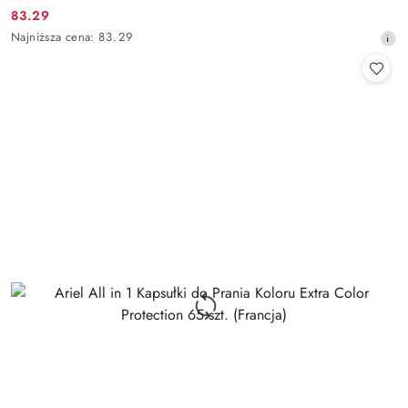
83.29
Cena
Najniższa
Najniższa cena:
83.29
promocyjna:
cena
z
30
dni
przed
obniżką