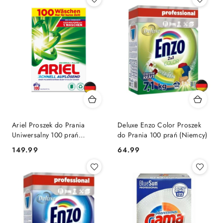
Ariel Proszek do Prania
Deluxe Enzo Color Proszek
Uniwersalny 100 prań
do Prania 100 prań (Niemcy)
(Niemcy)
Cena:
Cena:
149.99
64.99