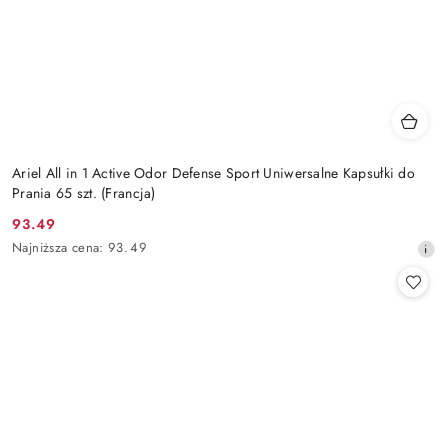
Ariel All in 1 Active Odor Defense Sport Uniwersalne Kapsułki do
Prania 65 szt. (Francja)
93.49
Cena
Najniższa
Najniższa cena:
93.49
promocyjna:
cena
z
30
dni
przed
obniżką