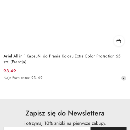
Ariel All in 1 Kapsułki do Prania Koloru Extra Color Protection 65
szt. (Francja)
93.49
Cena
Najniższa
Najniższa cena:
93.49
promocyjna:
cena
z
30
dni
przed
obniżką
Zapisz się do Newslettera
i otrzymaj 10% zniżki na pierwsze zakupy.