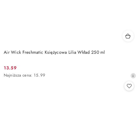
Air Wick Freshmatic Księżycowa Lilia Wkład 250 ml
13.59
Cena
Najniższa
Najniższa cena:
15.99
promocyjna:
cena
z
30
dni
przed
obniżką