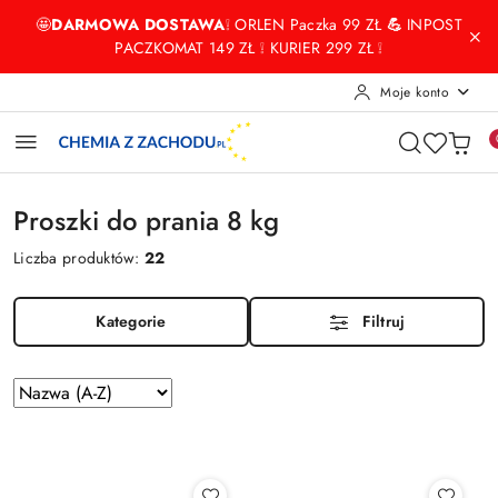
Przejdź do treści głównej
Przejdź do wyszukiwarki
Przejdź do moje konto
Przejdź do menu głównego
Przejdź do stopki
🤩
DARMOWA DOSTAWA
❕ ORLEN Paczka 99 ZŁ
💪
INPOST
PACZKOMAT 149 ZŁ ❕ KURIER 299 ZŁ ❕
Moje konto
Proszki do prania 8 kg
Liczba produktów:
22
Kategorie
Filtruj
Zastosowano
Sortuj
według
sortowanie:
Nazwa
(A-
Z).