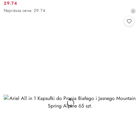
29.74
Cena
Najniższa
Najniższa cena:
29.74
promocyjna:
cena
z
30
dni
przed
obniżką