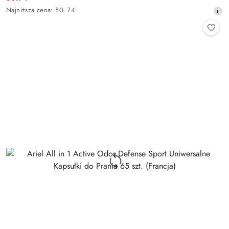
Cena
Najniższa
Najniższa cena:
80.74
promocyjna:
cena
z
30
dni
przed
obniżką