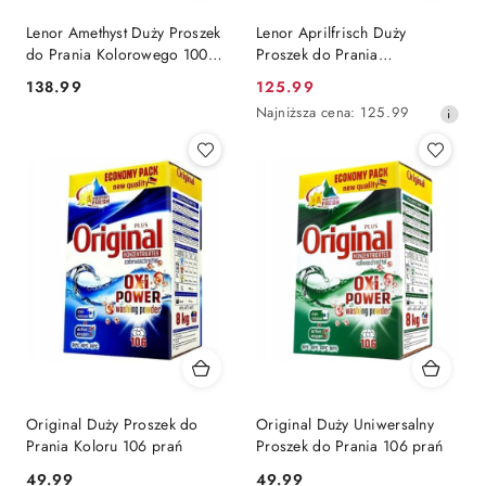
Lenor Amethyst Duży Proszek
Lenor Aprilfrisch Duży
do Prania Kolorowego 100
Proszek do Prania
prań (Niemcy)
Uniwersalny 100 prań
Cena:
Cena
138.99
125.99
(Niemcy)
promocyjna:
Najniższa
Najniższa cena:
125.99
cena
z
30
dni
przed
obniżką
Original Duży Proszek do
Original Duży Uniwersalny
Prania Koloru 106 prań
Proszek do Prania 106 prań
Cena:
Cena:
49.99
49.99