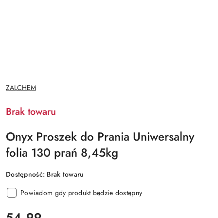
NAZWA
ZALCHEM
PRODUCENTA:
Brak towaru
Onyx Proszek do Prania Uniwersalny
folia 130 prań 8,45kg
Dostępność:
Brak towaru
Powiadom gdy produkt będzie dostępny
cena:
54.99