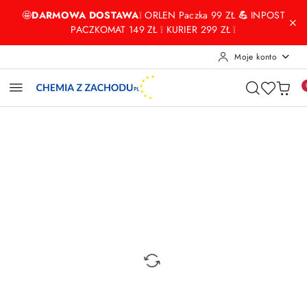
Przejdź do treści głównej
Przejdź do wyszukiwarki
Przejdź do moje konto
Przejdź do menu głównego
Przejdź do opisu produktu
Przejdź do stopki
🤩
DARMOWA DOSTAWA
❕ ORLEN Paczka 99 ZŁ
💪
INPOST
PACZKOMAT 149 ZŁ ❕ KURIER 299 ZŁ ❕
Moje konto