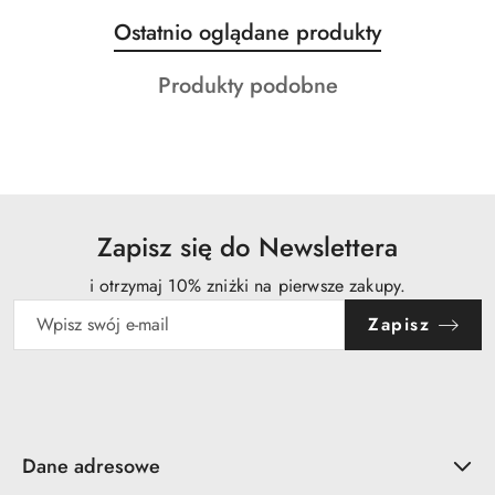
Produkty
Ostatnio oglądane produkty
Pomiń karuzelę produktów
o
Produkty
Produkty podobne
statusie:
o
statusie:
Zapisz się do Newslettera
i otrzymaj 10% zniżki na pierwsze zakupy.
Zapisz
Dane adresowe