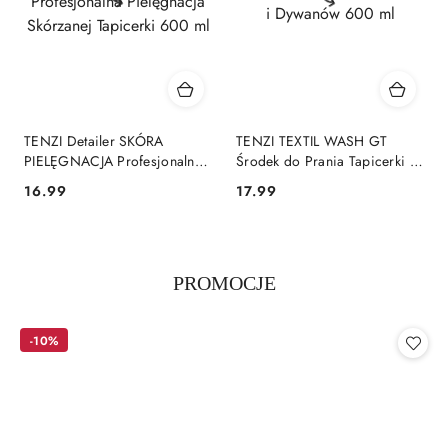
TENZI Detailer SKÓRA
TENZI TEXTIL WASH GT
PIELĘGNACJA Profesjonalna
Środek do Prania Tapicerki i
Pielęgnacja Skórzanej
Dywanów 600 ml
Cena:
Cena:
16.99
17.99
Tapicerki 600 ml
Produkty
PROMOCJE
Pomiń karuzelę produktów
o
statusie:
-10%