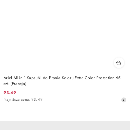
Ariel All in 1 Kapsułki do Prania Koloru Extra Color Protection 65
szt. (Francja)
93.49
Cena
Najniższa
Najniższa cena:
93.49
promocyjna:
cena
z
30
dni
przed