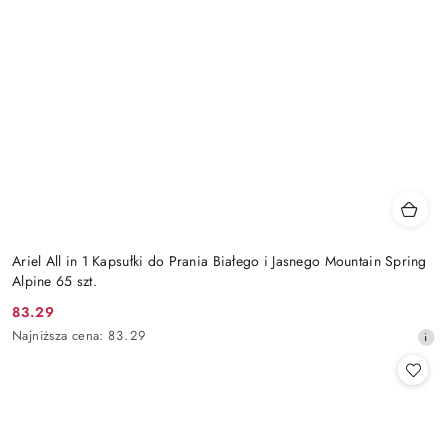
Ariel All in 1 Kapsułki do Prania Białego i Jasnego Mountain Spring
Alpine 65 szt.
83.29
Cena
Najniższa
Najniższa cena:
83.29
promocyjna:
cena
z
30
dni
przed
obniżką