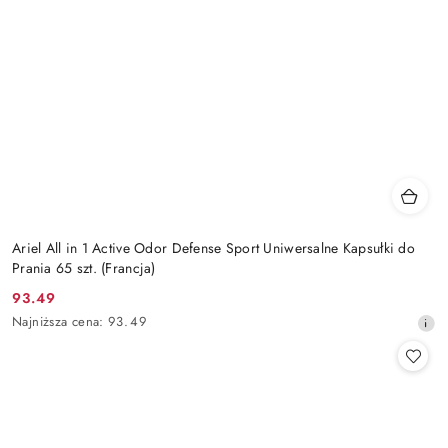
Ariel All in 1 Active Odor Defense Sport Uniwersalne Kapsułki do
Prania 65 szt. (Francja)
93.49
Cena
Najniższa
Najniższa cena:
93.49
promocyjna:
cena
z
30
dni
przed
obniżką