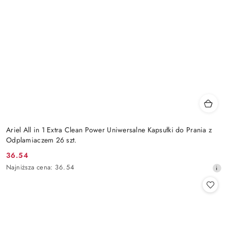
Ariel All in 1 Extra Clean Power Uniwersalne Kapsułki do Prania z
Odplamiaczem 26 szt.
36.54
Cena
Najniższa
Najniższa cena:
36.54
promocyjna:
cena
z
30
dni
przed
obniżką