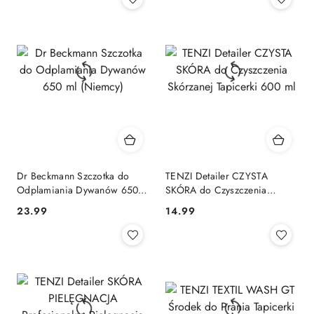
Dr Beckmann Szczotka do
TENZI Detailer CZYSTA
Odplamiania Dywanów 650
SKÓRA do Czyszczenia
ml (Niemcy)
Skórzanej Tapicerki 600 ml
Cena:
Cena:
23.99
14.99