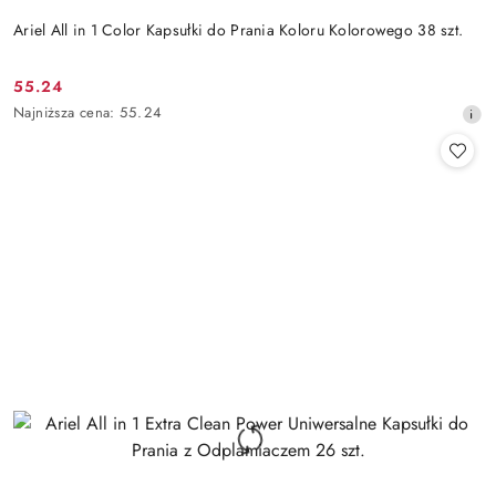
Ariel All in 1 Color Kapsułki do Prania Koloru Kolorowego 38 szt.
55.24
Cena
Najniższa
Najniższa cena:
55.24
promocyjna:
cena
z
30
dni
przed
obniżką