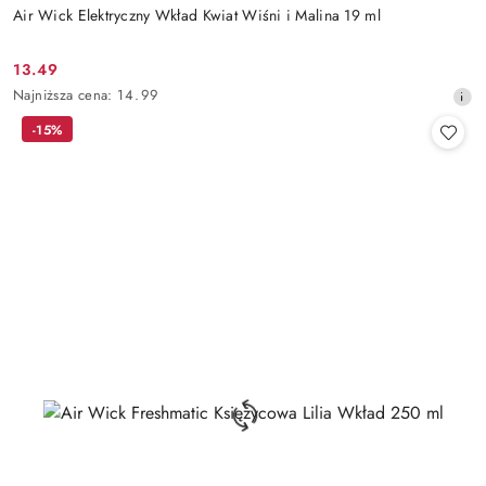
Air Wick Elektryczny Wkład Kwiat Wiśni i Malina 19 ml
13.49
Cena
Najniższa
Najniższa cena:
14.99
promocyjna:
cena
-15%
z
30
dni
przed
obniżką