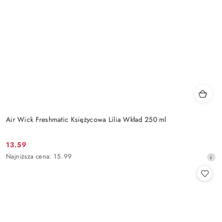
Air Wick Freshmatic Księżycowa Lilia Wkład 250 ml
13.59
Cena
Najniższa
Najniższa cena:
15.99
promocyjna:
cena
z
30
dni
przed
obniżką