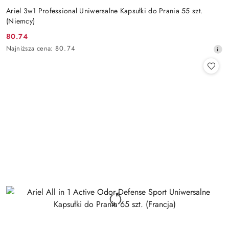
Ariel 3w1 Professional Uniwersalne Kapsułki do Prania 55 szt.
(Niemcy)
80.74
Cena
Najniższa
Najniższa cena:
80.74
promocyjna:
cena
z
30
dni
przed
obniżką