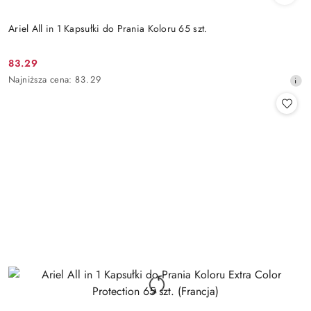
Ariel All in 1 Kapsułki do Prania Koloru 65 szt.
83.29
Cena
Najniższa
Najniższa cena:
83.29
promocyjna:
cena
z
30
dni
przed
obniżką