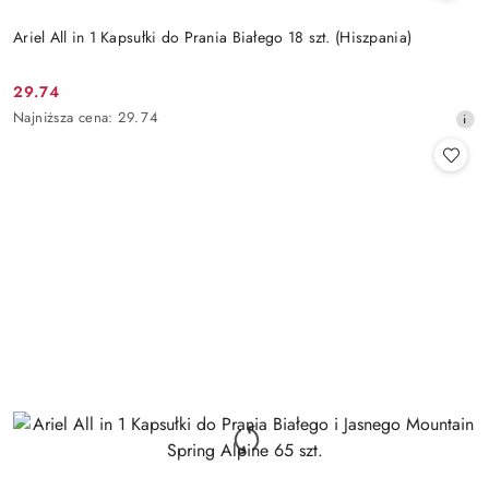
Ariel All in 1 Kapsułki do Prania Białego 18 szt. (Hiszpania)
29.74
Cena
Najniższa
Najniższa cena:
29.74
promocyjna:
cena
z
30
dni
przed
obniżką