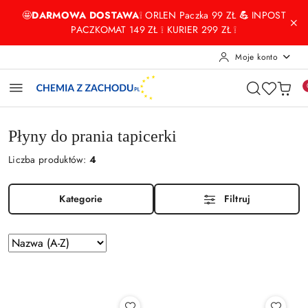
Przejdź do treści głównej
Przejdź do wyszukiwarki
Przejdź do moje konto
Przejdź do menu głównego
Przejdź do stopki
🤩
DARMOWA DOSTAWA
❕ ORLEN Paczka 99 ZŁ
💪
INPOST
PACZKOMAT 149 ZŁ ❕ KURIER 299 ZŁ ❕
Moje konto
Płyny do prania tapicerki
Liczba produktów:
4
Kategorie
Filtruj
Zastosowano
Sortuj
sortowanie:
według
Nazwa
(A-
Z).