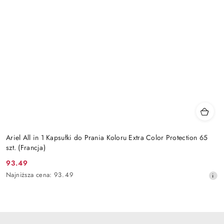
Ariel All in 1 Kapsułki do Prania Koloru Extra Color Protection 65
szt. (Francja)
93.49
Cena
Najniższa
Najniższa cena:
93.49
promocyjna:
cena
z
30
dni
przed