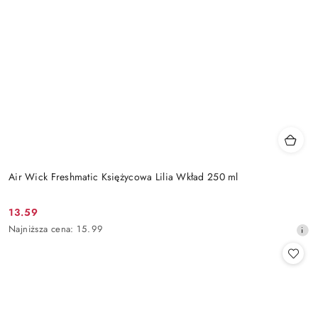
Air Wick Freshmatic Księżycowa Lilia Wkład 250 ml
13.59
Cena
Najniższa
Najniższa cena:
15.99
promocyjna:
cena
z
30
dni
przed
obniżką