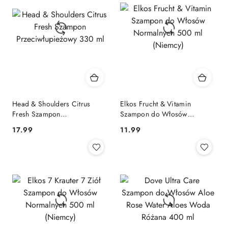
przed
obniżką
Head & Shoulders Citrus
Elkos Frucht & Vitamin
Fresh Szampon
Szampon do Włosów
Przeciwłupieżowy 330 ml
Normalnych 500 ml (Niemcy)
Cena:
Cena:
17.99
11.99