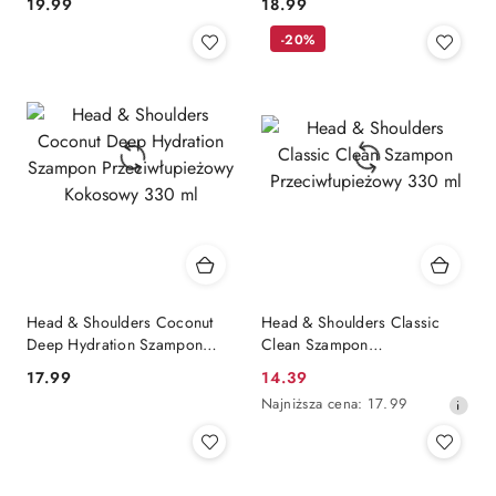
Cena:
Cena:
19.99
18.99
-20%
Head & Shoulders Coconut
Head & Shoulders Classic
Deep Hydration Szampon
Clean Szampon
Przeciwłupieżowy Kokosowy
Przeciwłupieżowy 330 ml
Cena:
Cena
17.99
14.39
330 ml
promocyjna:
Najniższa
Najniższa cena:
17.99
cena
z
30
dni