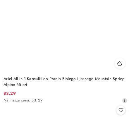
Ariel All in 1 Kapsułki do Prania Białego i Jasnego Mountain Spring
Alpine 65 szt.
83.29
Cena
Najniższa
Najniższa cena:
83.29
promocyjna:
cena
z
30
dni
przed