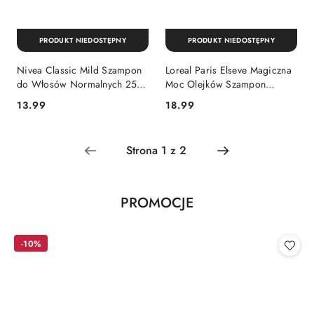
PRODUKT NIEDOSTĘPNY
PRODUKT NIEDOSTĘPNY
Nivea Classic Mild Szampon
Loreal Paris Elseve Magiczna
do Włosów Normalnych 250
Moc Olejków Szampon
ml (Niemcy)
Odżywczy do Włosów
Cena:
Cena:
13.99
18.99
Suchych 400 ml
Produkty
PROMOCJE
Pomiń karuzelę produktów
o
statusie:
-10%