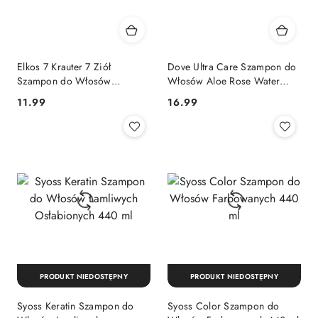
Elkos 7 Krauter 7 Ziół
Dove Ultra Care Szampon do
Szampon do Włosów
Włosów Aloe Rose Water
Normalnych 500 ml (Niemcy)
Aloes Woda Różana 400 ml
Cena:
Cena:
11.99
16.99
PRODUKT NIEDOSTĘPNY
PRODUKT NIEDOSTĘPNY
Syoss Keratin Szampon do
Syoss Color Szampon do