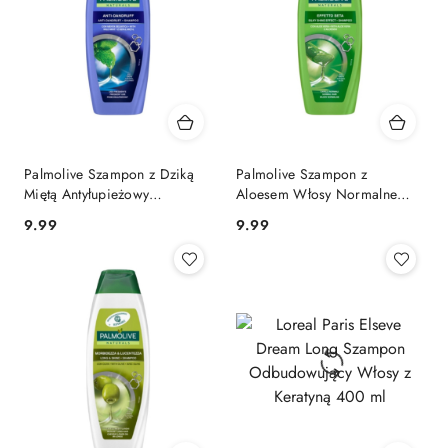
Palmolive Szampon z Dziką
Palmolive Szampon z
Miętą Antyłupieżowy
Aloesem Włosy Normalne
Przeciwłupieżowy 350 ml
350 ml
Cena:
Cena:
9.99
9.99