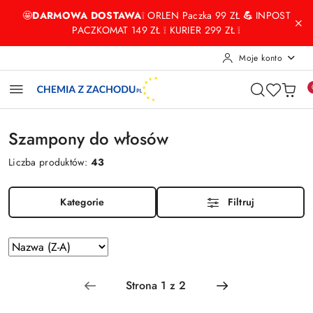
Przejdź do treści głównej
Przejdź do wyszukiwarki
Przejdź do moje konto
Przejdź do menu głównego
Przejdź do stopki
🤩
DARMOWA DOSTAWA
❕ ORLEN Paczka 99 ZŁ
💪
INPOST
PACZKOMAT 149 ZŁ ❕ KURIER 299 ZŁ ❕
Moje konto
Szampony do włosów
Liczba produktów:
43
Kategorie
Filtruj
Zastosowano
Sortuj
według
sortowanie:
Nazwa
(Z-
A).