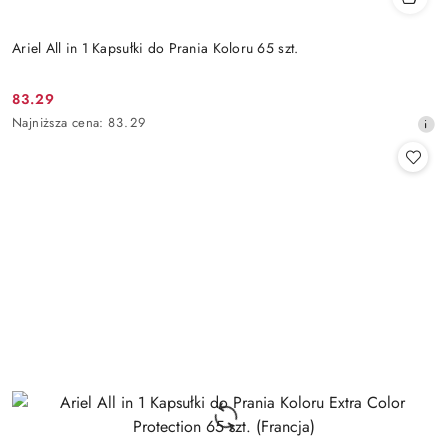
Ariel All in 1 Kapsułki do Prania Koloru 65 szt.
83.29
Cena
Najniższa
Najniższa cena:
83.29
promocyjna:
cena
z
30
dni
przed
obniżką