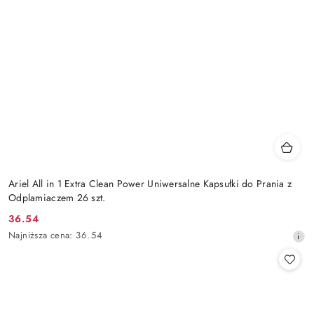
Ariel All in 1 Extra Clean Power Uniwersalne Kapsułki do Prania z
Odplamiaczem 26 szt.
36.54
Cena
Najniższa
Najniższa cena:
36.54
promocyjna:
cena
z
30
dni
przed
obniżką