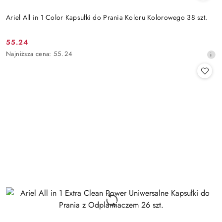
Ariel All in 1 Color Kapsułki do Prania Koloru Kolorowego 38 szt.
55.24
Cena
Najniższa
Najniższa cena:
55.24
promocyjna:
cena
z
30
dni
przed
obniżką