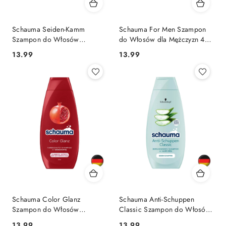
Schauma Seiden-Kamm
Schauma For Men Szampon
Szampon do Włosów
do Włosów dla Mężczyzn 400
Matowych i Trudnych do
ml (Niemcy)
Cena:
Cena:
13.99
13.99
Rozczesywania 400 ml
(Niemcy)
Schauma Color Glanz
Schauma Anti-Schuppen
Szampon do Włosów
Classic Szampon do Włosów
Farbowanych 400 ml
Przeciwłupieżowy 400 ml
Cena:
Cena:
13.99
13.99