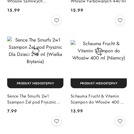
Włosów Łamliwych
Włosów Farbowanych 440 ml
Osłabionych 440 ml
Cena:
Cena:
15.99
15.99
PRODUKT NIEDOSTĘPNY
PRODUKT NIEDOSTĘPNY
Sence The Smurfs 2w1
Schauma Frucht & Vitamin
Szampon Żel pod Prysznic
Szampon do Włosów 400 ml
Dla Dzieci 210 ml (Wielka
(Niemcy)
Cena:
Cena:
7.99
13.99
Brytania)