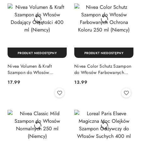
PRODUKT NIEDOSTĘPNY
PRODUKT NIEDOSTĘPNY
Nivea Volumen & Kraft
Nivea Color Schutz Szampon
Szampon do Włosów
do Włosów Farbowanych
Dodający Objętości 400 ml
Ochrona Koloru 250 ml
Cena:
Cena:
17.99
13.99
(Niemcy)
(Niemcy)