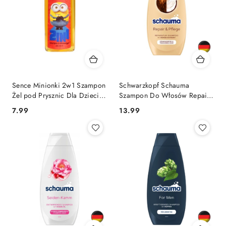
Sence Minionki 2w1 Szampon
Schwarzkopf Schauma
Żel pod Prysznic Dla Dzieci
Szampon Do Włosów Repair
210 ml (Wielka Brytania)
& Pflege 400 ml (Niemcy)
Cena:
Cena:
7.99
13.99