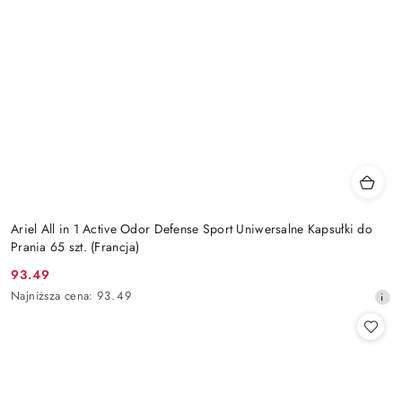
Ariel All in 1 Active Odor Defense Sport Uniwersalne Kapsułki do
Prania 65 szt. (Francja)
93.49
Cena
Najniższa
Najniższa cena:
93.49
promocyjna:
cena
z
30
dni
przed
obniżką