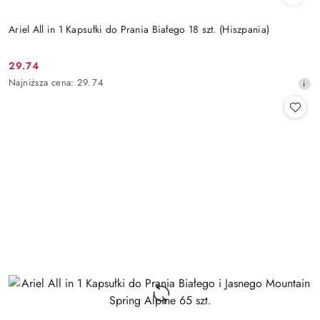
Ariel All in 1 Kapsułki do Prania Białego 18 szt. (Hiszpania)
29.74
Cena
Najniższa
Najniższa cena:
29.74
promocyjna:
cena
z
30
dni
przed
obniżką