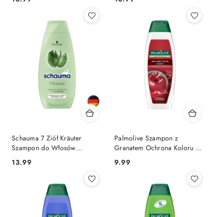
(Niemcy)
(Niemcy)
Schauma 7 Ziół Kräuter
Palmolive Szampon z
Szampon do Włosów
Granatem Ochrona Koloru do
Normalnych i
Włosów Farbowanych 350 ml
Cena:
Cena:
13.99
9.99
Przetłuszczających Się 400 ml
(Niemcy)