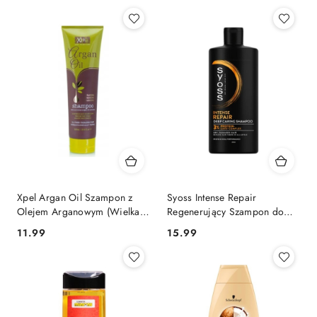
Xpel Argan Oil Szampon z
Syoss Intense Repair
Olejem Arganowym (Wielka
Regenerujący Szampon do
Brytania)
Włosów 440 ml
Cena:
Cena:
11.99
15.99