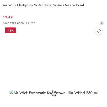
Air Wick Elektryczny Wkład Kwiat Wiśni i Malina 19 ml
13.49
Cena
Najniższa
Najniższa cena:
14.99
promocyjna:
cena
-15%
z
30
dni
przed
obniżką