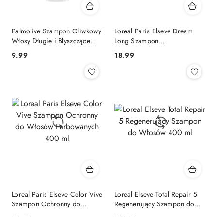
Palmolive Szampon Oliwkowy
Loreal Paris Elseve Dream
Włosy Długie i Błyszczące
Long Szampon
350 ml
Odbudowujący Włosy z
Cena:
Cena:
9.99
18.99
Keratyną 400 ml
Loreal Paris Elseve Color Vive
Loreal Elseve Total Repair 5
Szampon Ochronny do
Regenerujący Szampon do
Włosów Farbowanych 400 ml
Włosów 400 ml