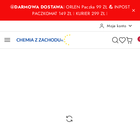
Przejdź do treści głównej
Przejdź do wyszukiwarki
Przejdź do moje konto
Przejdź do menu głównego
Przejdź do opisu produktu
Przejdź do stopki
🤩
DARMOWA DOSTAWA
❕ ORLEN Paczka 99 ZŁ
💪
INPOST
PACZKOMAT 149 ZŁ ❕ KURIER 299 ZŁ ❕
Moje konto