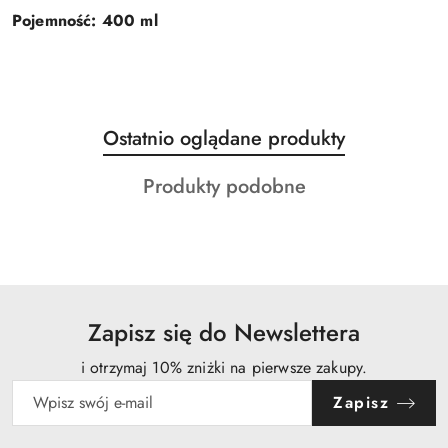
Pojemność: 400 ml
Produkty
Ostatnio oglądane produkty
Pomiń karuzelę produktów
o
Produkty
Produkty podobne
statusie:
o
statusie:
Zapisz się do Newslettera
i otrzymaj 10% zniżki na pierwsze zakupy.
Zapisz