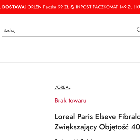
 DOSTAWA
❕ ORLEN Paczka 99 ZŁ
💪
INPOST PACZKOMAT 149 ZŁ ❕ KU
NAZWA
L'OREAL
PRODUCENTA:
Brak towaru
Loreal Paris Elseve Fibr
Zwiększający Objętość 4