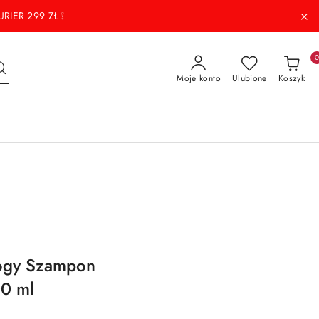
RIER 299 ZŁ ❕
Moje konto
Ulubione
Koszyk
alogy Szampon
00 ml