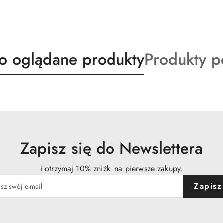
ty
Produkty
io oglądane produkty
Produkty 
o
:
statusie:
Zapisz się do Newslettera
i otrzymaj 10% zniżki na pierwsze zakupy.
Zapisz