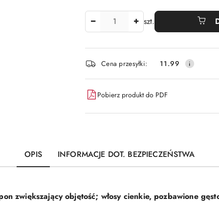
Ilość
szt.
Dostępność
Cena przesyłki:
11.99
i
dostawa
Pobierz produkt do PDF
OPIS
INFORMACJE DOT. BEZPIECZEŃSTWA
pon zwiększający objętość; włosy cienkie, pozbawione gęst