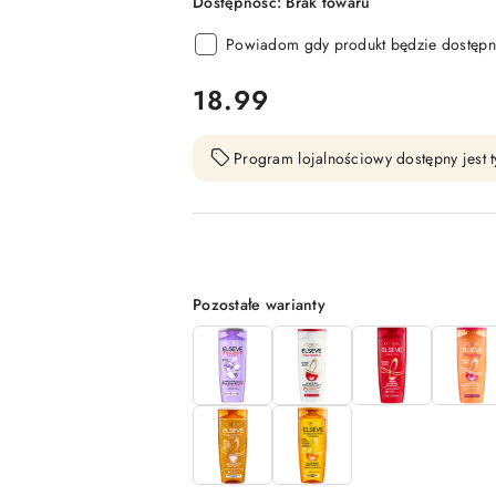
Dostępność:
Brak towaru
Powiadom gdy produkt będzie dostępn
cena:
18.99
Program lojalnościowy dostępny jest t
Wariant
Pozostałe warianty