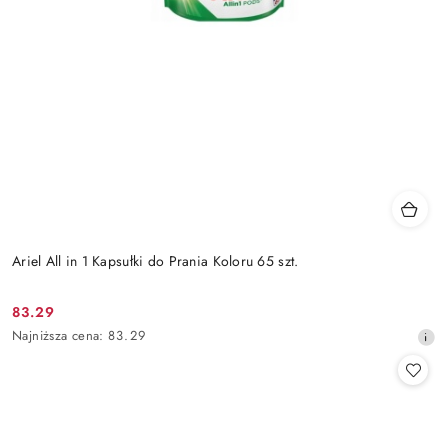
Ariel All in 1 Kapsułki do Prania Koloru 65 szt.
83.29
Cena
Najniższa
Najniższa cena:
83.29
promocyjna:
cena
z
30
dni
przed
obniżką