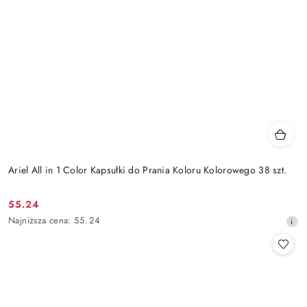
Ariel All in 1 Color Kapsułki do Prania Koloru Kolorowego 38 szt.
55.24
Cena
Najniższa
Najniższa cena:
55.24
promocyjna:
cena
z
30
dni
przed
obniżką