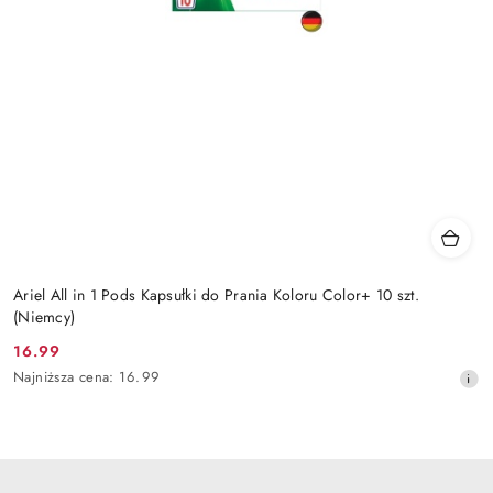
Ariel All in 1 Pods Kapsułki do Prania Koloru Color+ 10 szt.
(Niemcy)
16.99
Cena
Najniższa
Najniższa cena:
16.99
promocyjna:
cena
z
30
dni
przed