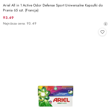
Ariel All in 1 Active Odor Defense Sport Uniwersalne Kapsułki do
Prania 65 szt. (Francja)
93.49
Cena
Najniższa
Najniższa cena:
93.49
promocyjna:
cena
z
30
dni
przed
obniżką