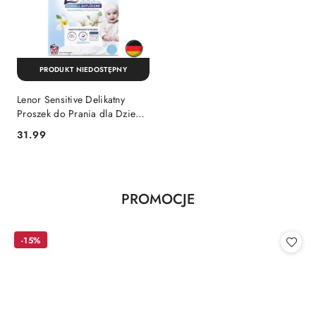
PRODUKT NIEDOSTĘPNY
Lenor Sensitive Delikatny
Proszek do Prania dla Dzieci
i Alergików Bawełna Tiare 20
Cena:
31.99
prań (Niemcy)
Produkty
PROMOCJE
Pomiń karuzelę produktów
o
statusie:
-15%