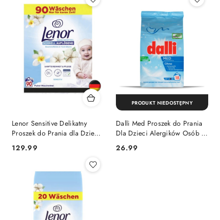
PRODUKT NIEDOSTĘPNY
Lenor Sensitive Delikatny
Dalli Med Proszek do Prania
Proszek do Prania dla Dzieci
Dla Dzieci Alergików Osób ze
i Alergików Bawełna 90 prań
Skórą Wrażliwą 1,215 kg
Cena:
Cena:
129.99
26.99
(Niemcy)
(Niemcy)