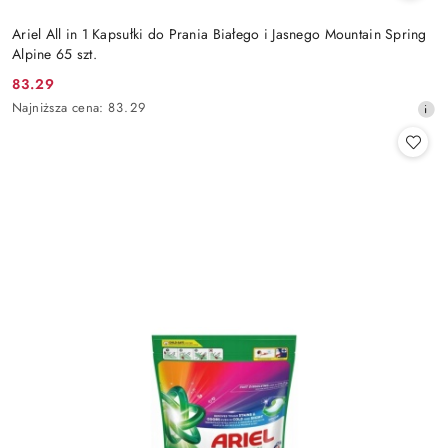
Ariel All in 1 Kapsułki do Prania Białego i Jasnego Mountain Spring
Alpine 65 szt.
83.29
Cena
Najniższa
Najniższa cena:
83.29
promocyjna:
cena
z
30
dni
przed
obniżką