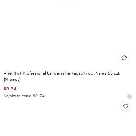
Ariel 3w1 Professional Uniwersalne Kapsułki do Prania 55 szt.
(Niemcy)
80.74
Cena
Najniższa
Najniższa cena:
80.74
promocyjna:
cena
z
30
dni
przed
obniżką