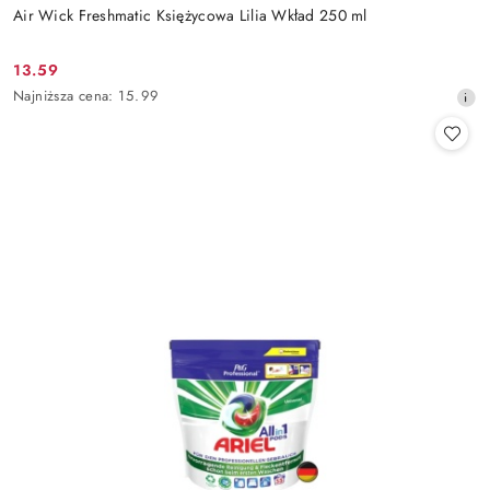
Air Wick Freshmatic Księżycowa Lilia Wkład 250 ml
13.59
Cena
Najniższa
Najniższa cena:
15.99
promocyjna:
cena
z
30
dni
przed
obniżką