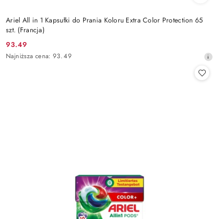
Ariel All in 1 Kapsułki do Prania Koloru Extra Color Protection 65
szt. (Francja)
93.49
Cena
Najniższa
Najniższa cena:
93.49
promocyjna:
cena
z
30
dni
przed
obniżką