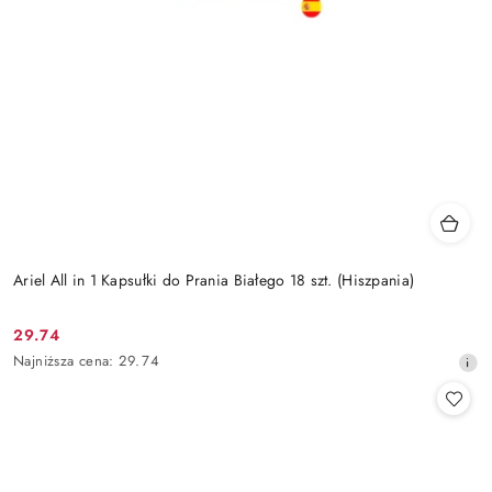
Ariel All in 1 Kapsułki do Prania Białego 18 szt. (Hiszpania)
29.74
Cena
Najniższa
Najniższa cena:
29.74
promocyjna:
cena
z
30
dni
przed
obniżką