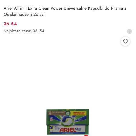
Ariel All in 1 Extra Clean Power Uniwersalne Kapsułki do Prania z
Odplamiaczem 26 szt.
36.54
Cena
Najniższa
Najniższa cena:
36.54
promocyjna:
cena
z
30
dni
przed
obniżką