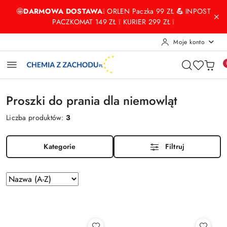
Przejdź do treści głównej
Przejdź do wyszukiwarki
Przejdź do moje konto
Przejdź do menu głównego
Przejdź do stopki
🤩
DARMOWA DOSTAWA
❕ ORLEN Paczka 99 ZŁ
💪
INPOST
PACZKOMAT 149 ZŁ ❕ KURIER 299 ZŁ ❕
Moje konto
Proszki do prania dla niemowląt
Liczba produktów:
3
Kategorie
Filtruj
Zastosowano
Sortuj
według
sortowanie:
Nazwa
(A-
Z).