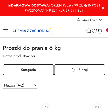
Przejdź do treści głównej
Przejdź do wyszukiwarki
Przejdź do moje konto
Przejdź do menu głównego
Przejdź do stopki
🤩
DARMOWA DOSTAWA
❕ ORLEN Paczka 99 ZŁ
💪
INPOST
PACZKOMAT 149 ZŁ ❕ KURIER 299 ZŁ ❕
Moje konto
Proszki do prania 6 kg
Liczba produktów:
27
Kategorie
Filtruj
Zastosowano
Sortuj
według
sortowanie:
Nazwa
(A-
Z).