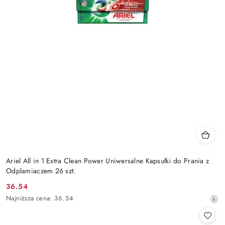
Ariel All in 1 Extra Clean Power Uniwersalne Kapsułki do Prania z
Odplamiaczem 26 szt.
36.54
Cena
Najniższa
Najniższa cena:
36.54
promocyjna:
cena
z
30