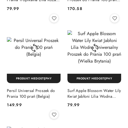
100 prań (Wielka Brytania)
(Belgia)
Cena:
Cena:
79.99
170.58
PRODUKT NIEDOSTĘPNY
PRODUKT NIEDOSTĘPNY
Persil Universal Proszek do
Surf Apple Blossom Water Lily
Prania 100 prań (Belgia)
Kwiat Jabłoni Lilia Wodna
Uniwersalny Proszek do
Cena:
Cena:
149.99
79.99
Prania 100 prań (Wielka
Brytania)