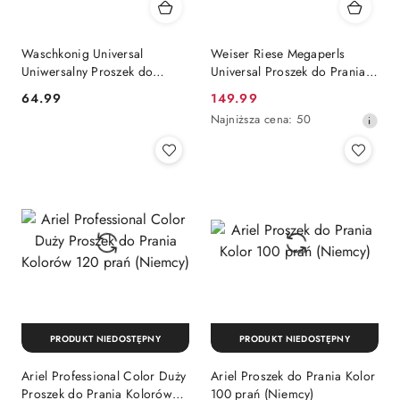
Waschkonig Universal
Weiser Riese Megaperls
Uniwersalny Proszek do
Universal Proszek do Prania
Prania XL Jumbo Pack 100
Uniwersalny Zestaw 5 x 19
Cena:
Cena
64.99
149.99
prań (Niemcy)
prań = 95 prań (Niemcy)
promocyjna:
Najniższa
Najniższa cena:
50
cena
z
30
dni
przed
obniżką
PRODUKT NIEDOSTĘPNY
PRODUKT NIEDOSTĘPNY
Ariel Professional Color Duży
Ariel Proszek do Prania Kolor
Proszek do Prania Kolorów
100 prań (Niemcy)