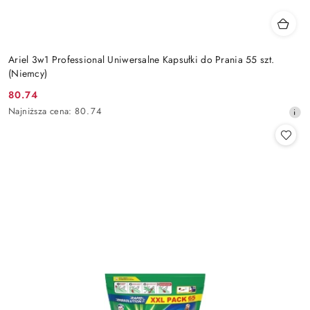
Ariel 3w1 Professional Uniwersalne Kapsułki do Prania 55 szt.
(Niemcy)
80.74
Cena
Najniższa
Najniższa cena:
80.74
promocyjna:
cena
z
30
dni
przed
obniżką