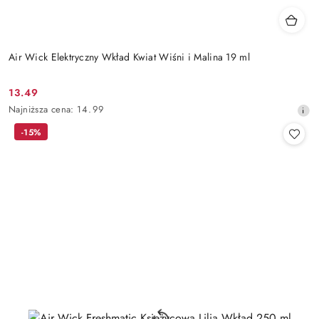
Air Wick Elektryczny Wkład Kwiat Wiśni i Malina 19 ml
13.49
Cena
Najniższa
Najniższa cena:
14.99
promocyjna:
cena
-15%
z
30
dni
przed
obniżką