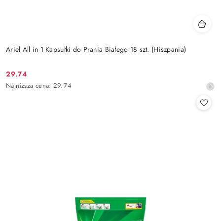
Ariel All in 1 Kapsułki do Prania Białego 18 szt. (Hiszpania)
29.74
Cena
Najniższa
Najniższa cena:
29.74
promocyjna:
cena
z
30
dni
przed
obniżką