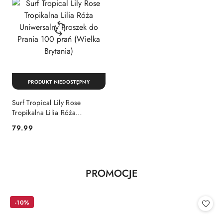
PRODUKT NIEDOSTĘPNY
Surf Tropical Lily Rose
Tropikalna Lilia Róża
Uniwersalny Proszek do
Cena:
79.99
Prania 100 prań (Wielka
Brytania)
Produkty
PROMOCJE
Pomiń karuzelę produktów
o
statusie:
-10%