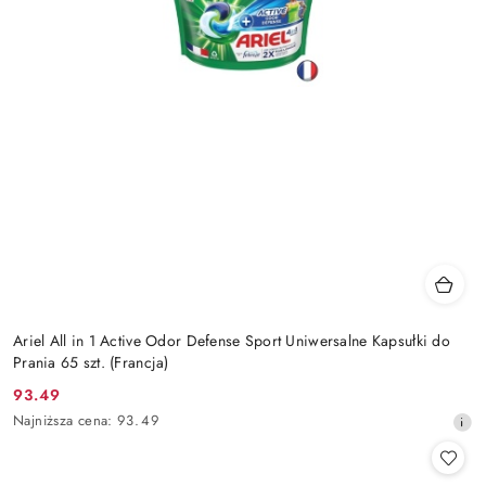
Ariel All in 1 Active Odor Defense Sport Uniwersalne Kapsułki do
Prania 65 szt. (Francja)
93.49
Cena
Najniższa
Najniższa cena:
93.49
promocyjna:
cena
z
30