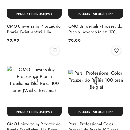
PRODUKT NIEDOSTĘPNY
PRODUKT NIEDOSTĘPNY
OMO Uniwersalny Proszek do
OMO Uniwersalny Proszek do
Prania Kwiat Jabłoni Lilia
Prania Lawenda Mięta 100
Wodna 100 prań (Wielka
prań (Wielka Brytania)
Cena:
Cena:
79.99
79.99
Brytania)
PRODUKT NIEDOSTĘPNY
PRODUKT NIEDOSTĘPNY
OMO Uniwersalny Proszek do
Persil Professional Color
Prania Tropikalna Lilia Róża
Proszek do Prania 100 prań