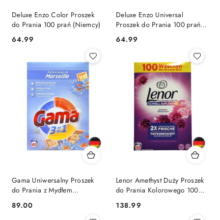
Deluxe Enzo Color Proszek
Deluxe Enzo Universal
do Prania 100 prań (Niemcy)
Proszek do Prania 100 prań
(Niemcy)
Cena:
Cena:
64.99
64.99
Gama Uniwersalny Proszek
Lenor Amethyst Duży Proszek
do Prania z Mydłem
do Prania Kolorowego 100
Marsylskim 105 prań (Niemcy)
prań (Niemcy)
Cena:
Cena:
89.00
138.99