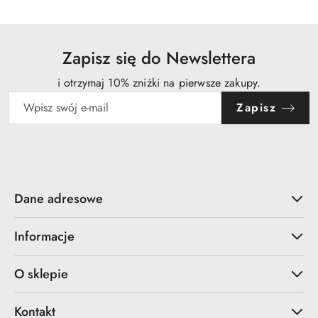
30
dni
przed
obniżką
Zapisz się do Newslettera
i otrzymaj 10% zniżki na pierwsze zakupy.
Zapisz
Dane adresowe
Informacje
O sklepie
Kontakt