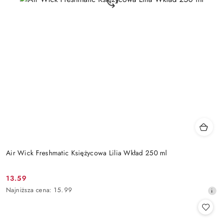
Air Wick Freshmatic Księżycowa Lilia Wkład 250 ml
13.59
Cena
Najniższa
Najniższa cena:
15.99
promocyjna:
cena
z
30