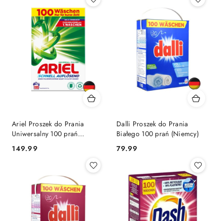
Ariel Proszek do Prania
Dalli Proszek do Prania
Uniwersalny 100 prań
Białego 100 prań (Niemcy)
(Niemcy)
Cena:
Cena:
149.99
79.99