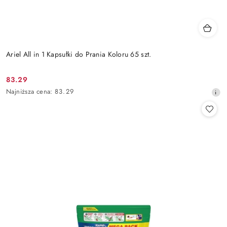
Ariel All in 1 Kapsułki do Prania Koloru 65 szt.
83.29
Cena
Najniższa
Najniższa cena:
83.29
promocyjna:
cena
z
30
dni
przed
obniżką