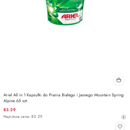
Ariel All in 1 Kapsułki do Prania Białego i Jasnego Mountain Spring
Alpine 65 szt.
83.29
Cena
Najniższa
Najniższa cena:
83.29
promocyjna:
cena
z