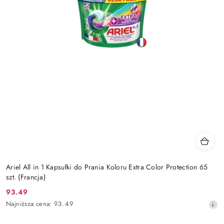
Ariel All in 1 Kapsułki do Prania Koloru Extra Color Protection 65
szt. (Francja)
93.49
Cena
Najniższa
Najniższa cena:
93.49
promocyjna:
cena
z