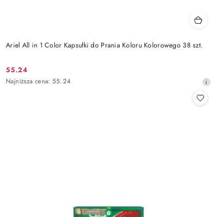
Ariel All in 1 Color Kapsułki do Prania Koloru Kolorowego 38 szt.
55.24
Cena
Najniższa
Najniższa cena:
55.24
promocyjna:
cena
z
30
dni
przed
obniżką