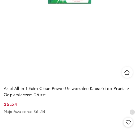
Ariel All in 1 Extra Clean Power Uniwersalne Kapsułki do Prania z
Odplamiaczem 26 szt.
36.54
Cena
Najniższa
Najniższa cena:
36.54
promocyjna:
cena
z
30
dni