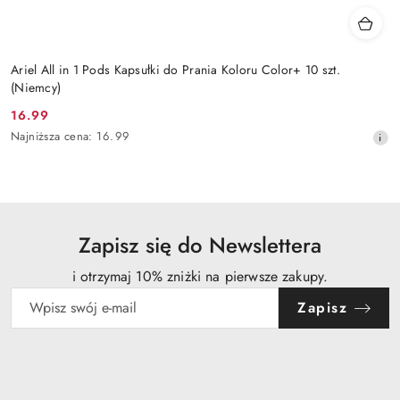
Ariel All in 1 Pods Kapsułki do Prania Koloru Color+ 10 szt.
(Niemcy)
16.99
Cena
Najniższa
Najniższa cena:
16.99
promocyjna:
cena
z
30
dni
przed
obniżką
Zapisz się do Newslettera
i otrzymaj 10% zniżki na pierwsze zakupy.
Zapisz