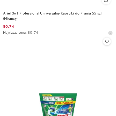
Ariel 3w1 Professional Uniwersalne Kapsułki do Prania 55 szt.
(Niemcy)
80.74
Cena
Najniższa
Najniższa cena:
80.74
promocyjna:
cena
z
30
dni
przed
obniżką