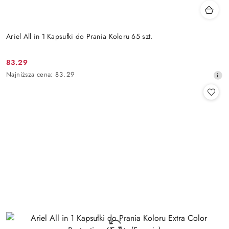
Ariel All in 1 Kapsułki do Prania Koloru 65 szt.
83.29
Cena
Najniższa
Najniższa cena:
83.29
promocyjna:
cena
z
30
dni
przed
obniżką