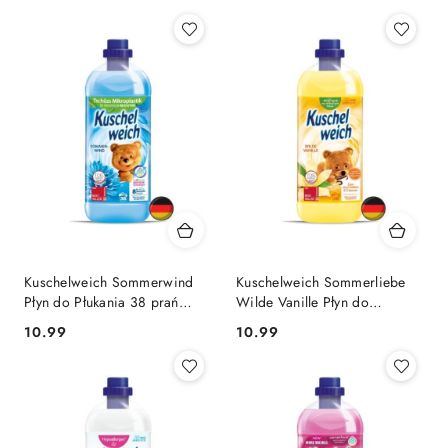
(Z-
A).
Kuschelweich Sommerwind
Kuschelweich Sommerliebe
Płyn do Płukania 38 prań
Wilde Vanille Płyn do
(Niemcy)
Płukania 38 prań (Niemcy)
Cena:
Cena:
10.99
10.99