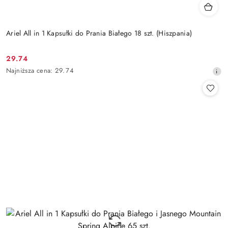
Ariel All in 1 Kapsułki do Prania Białego 18 szt. (Hiszpania)
29.74
Cena
Najniższa
Najniższa cena:
29.74
promocyjna:
cena
z
30
dni
przed
obniżką