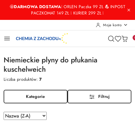
Przejdź do treści głównej
Przejdź do wyszukiwarki
Przejdź do moje konto
Przejdź do menu głównego
Przejdź do stopki
🤩
DARMOWA DOSTAWA
❕ ORLEN Paczka 99 ZŁ
💪
INPOST
PACZKOMAT 149 ZŁ ❕ KURIER 299 ZŁ ❕
Moje konto
Niemieckie plyny do płukania
kuschelweich
Liczba produktów:
7
Kategorie
Filtruj
Zastosowano
Sortuj
według
sortowanie:
Nazwa