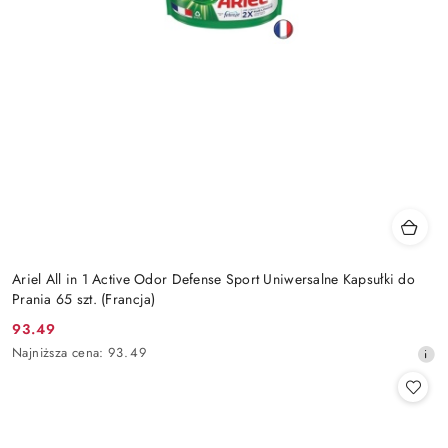
Ariel All in 1 Active Odor Defense Sport Uniwersalne Kapsułki do
Prania 65 szt. (Francja)
93.49
Cena
Najniższa
Najniższa cena:
93.49
promocyjna:
cena
z
30
dni
przed