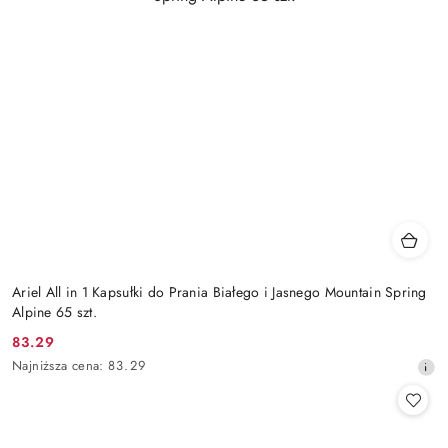
Ariel All in 1 Kapsułki do Prania Białego i Jasnego Mountain Spring
Alpine 65 szt.
83.29
Cena
Najniższa
Najniższa cena:
83.29
promocyjna:
cena
z
30
dni