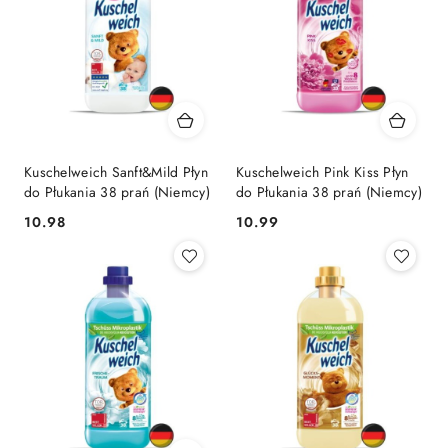
Kuschelweich Sanft&Mild Płyn
Kuschelweich Pink Kiss Płyn
do Płukania 38 prań (Niemcy)
do Płukania 38 prań (Niemcy)
Cena:
Cena:
10.98
10.99