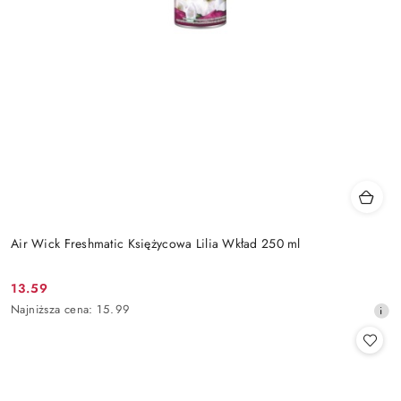
Air Wick Freshmatic Księżycowa Lilia Wkład 250 ml
13.59
Cena
Najniższa
Najniższa cena:
15.99
promocyjna:
cena
z
30
dni
przed