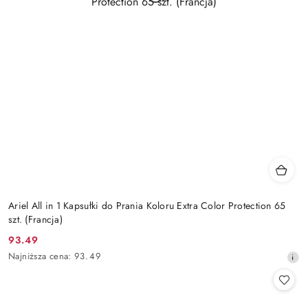
Ariel All in 1 Kapsułki do Prania Koloru Extra Color Protection 65
szt. (Francja)
93.49
Cena
Najniższa
Najniższa cena:
93.49
promocyjna:
cena
z
30
dni