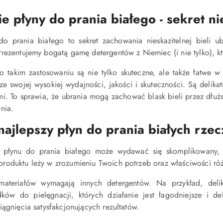
z
e płyny do prania białego - sekret nie
30
dni
przed
do prania białego to sekret zachowania nieskazitelnej bieli 
obniżką
rezentujemy bogatą gamę detergentów z Niemiec (i nie tylko), kt
 takim zastosowaniu są nie tylko skuteczne, ale także łatwe w
ze swojej wysokiej wydajności, jakości i skuteczności. Są delika
i. To sprawia, że ubrania mogą zachować blask bieli przez dłuż
nia.
ajlepszy płyn do prania białych rzec
płynu do prania białego może wydawać się skomplikowany, 
roduktu leży w zrozumieniu Twoich potrzeb oraz właściwości róż
materiałów wymagają innych detergentów. Na przykład, deli
dków do pielęgnacji, których działanie jest łagodniejsze i d
iągnięcia satysfakcjonujących rezultatów.