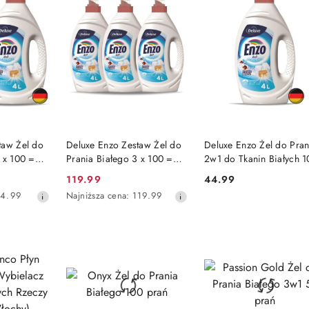
SZYKA
DO KOSZYKA
DO KOSZYKA
taw Żel do
Deluxe Enzo Zestaw Żel do
Deluxe Enzo Żel do Pran
 x 100 =
Prania Białego 3 x 100 =
2w1 do Tkanin Białych 1
y)
300 prań (Niemcy)
prań (Niemcy)
119.99
44.99
Cena
Cena:
Najniższa
4.99
Najniższa cena:
119.99
promocyjna:
cena
z
30
dni
przed
obniżką