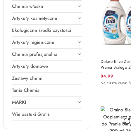
Chemia włoska
Artykuły kosmetyczne
Ekologiczne środki czystości
Artykuły higieniczne
Chemia profesjonalna
DO KO
Deluxe Enzo Zes
Artykuły domowe
Prania Białego 2
200 prań (Niemc
84.99
Zestawy chemii
Cena
Najniższa
Najniższa cena:
8
promocyjna:
cena
Tania Chemia
z
30
MARKI
dni
przed
Wielosztuki Gratis
obniżką