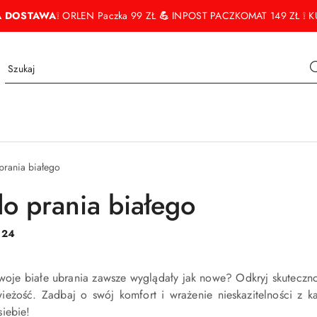
 DOSTAWA
❕ ORLEN Paczka 99 ZŁ
💪
INPOST PACZKOMAT 149 ZŁ ❕ KU
prania białego
do prania białego
:
24
Twoje białe ubrania zawsze wyglądały jak nowe? Odkryj skuteczn
wieżość. Zadbaj o swój komfort i wrażenie nieskazitelności z 
iebie!