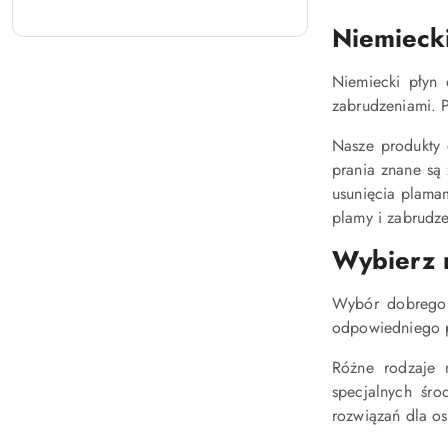
Niemiecki
Niemiecki płyn 
zabrudzeniami. P
Nasze produkty o
prania znane są 
usunięcia plamam
plamy i zabrudze
Wybierz n
Wybór dobrego 
odpowiedniego p
Różne rodzaje 
specjalnych śro
rozwiązań dla os