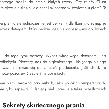
epszego środka do prania białych rzeczy. Czy zależy Ci na
tniejsze dla tkanin, ale nadal skuteczne w zwalczaniu plam? Te
wa plamy, ale jednocześnie jest delikatny dla tkanin, chroniąc je
ierzesz detergent, który będzie idealnie dopasowany do Twoich
ynu do tego typu odzieży. Wybór właściwego detergentu jest
ółknięciu. Pierwszy krok do higienicznego i lśniącego białego
zawsze stosować się do zaleceń producenta, jeśli chodzi o
 może pozostawić zacieki na ubraniach.
ami plam, zarówno przy niskich, jak i wysokich temperaturach.
e tylko zapewni Ci lśniącą biel ubrań, ale także przedłuży ich
j? Sekrety skutecznego prania