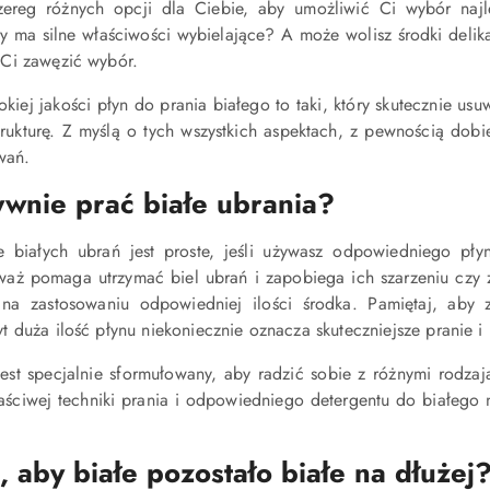
ereg różnych opcji dla Ciebie, aby umożliwić Ci wybór najl
ry ma silne właściwości wybielające? A może wolisz środki delika
Ci zawęzić wybór.
kiej jakości płyn do prania białego to taki, który skutecznie usu
trukturę. Z myślą o tych wszystkich aspektach, z pewnością dob
wań.
ywnie prać białe ubrania?
e białych ubrań jest proste, jeśli używasz odpowiedniego pł
aż pomaga utrzymać biel ubrań i zapobiega ich szarzeniu czy ż
na zastosowaniu odpowiedniej ilości środka. Pamiętaj, aby 
 duża ilość płynu niekoniecznie oznacza skuteczniejsze pranie i
est specjalnie sformułowany, aby radzić sobie z różnymi rodzaj
ściwej techniki prania i odpowiedniego detergentu do białego ni
, aby białe pozostało białe na dłuże