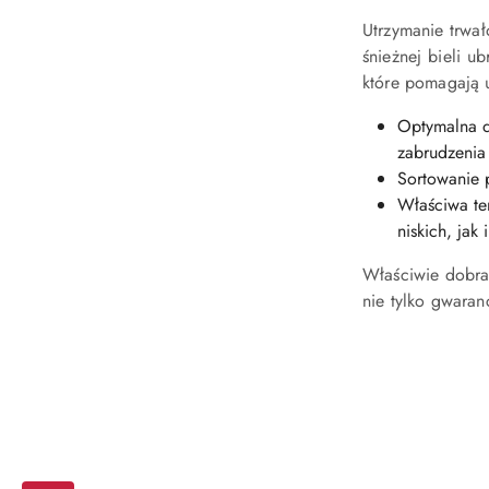
Utrzymanie trwał
śnieżnej bieli u
które pomagają u
Optymalna da
zabrudzenia
Sortowanie 
Właściwa te
niskich, jak
Właściwie dobran
nie tylko gwaranc
Pomiń karuzelę produktów