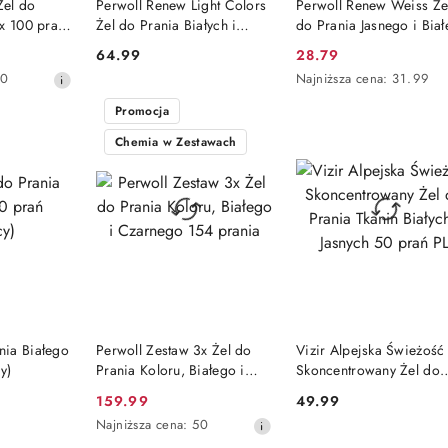
Żel do
Perwoll Renew Light Colors
Perwoll Renew Weiss Że
 x 100 prań
Żel do Prania Białych i
do Prania Jasnego i Bia
mcy)
Jasnych Tkanin 54 prania
27 prań (Niemcy)
64.99
28.79
Cena:
Cena
Najniższa
50
Najniższa cena:
31.99
promocyjna:
cena
Promocja
z
30
Chemia w Zestawach
dni
przed
obniżką
DOSTĘPNY
PRODUKT NIEDOSTĘPNY
PRODUKT NIEDOSTĘP
ia Białego
Perwoll Zestaw 3x Żel do
Vizir Alpejska Świeżość
y)
Prania Koloru, Białego i
Skoncentrowany Żel do
Czarnego 154 prania
Prania Tkanin Białych i
159.99
49.99
Cena
Cena:
Jasnych 50 prań PL
Najniższa
Najniższa cena:
50
promocyjna:
cena