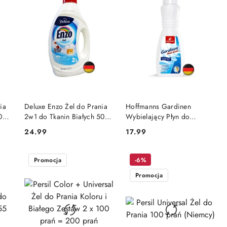
DO KOSZYKA
DO KOSZYKA
ia
Deluxe Enzo Żel do Prania
Hoffmanns Gardinen
00
2w1 do Tkanin Białych 50
Wybielający Płyn do
prań (Niemcy)
Płukania Firan 500 ml
24.99
17.99
Cena:
Cena:
(Niemcy)
Promocja
-6%
Promocja