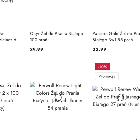
SZYKA
DO KOSZYKA
DO KOSZYKA
łyn
Onyx Żel do Prania Białego
Passion Gold Żel do Pra
ielacz do
100 prań
Białego 3w1 55 prań
Rzeczy 900
39.99
22.99
Cena:
Cena:
-10%
Promocja
SZYKA
DO KOSZYKA
DO KOSZYKA