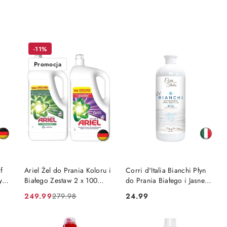
-11%
Promocja
DO KOSZYKA
DO KOSZYKA
f
Ariel Żel do Prania Koloru i
Corri d'Italia Bianchi Płyn
ych
Białego Zestaw 2 x 100
do Prania Białego i Jasnego
prań = 200 prań (Niemcy)
40 prań (Włochy)
249.99
24.99
279.98
Cena
Cena
Cena:
promocyjna:
przed
promocją: