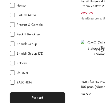
Persil Universal 
Producent:
Henkel
Prania Zestaw 2
= 200 prań (Nie
229.99
Producent:
ITALCHIMICA
Cena
Najniższa
Najniższa cena:
promocyjna:
cena
Producent:
Procter & Gamble
z
30
Producent:
Reckitt Benckiser
dni
przed
Producent:
obniżką
Shmidt Group
Producent:
Shmidt Group LTD
Producent:
tintolav
Producent:
Unilever
PRODUKT NIE
Producent:
OMO Żel do Pran
ZALCHEM
100 prań (Niemc
84.99
Cena:
Pokaż