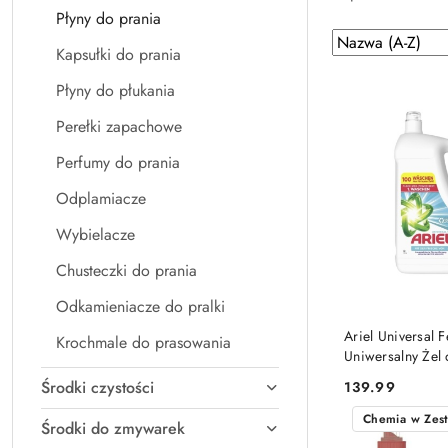
Płyny do prania
Zastosowano
Sortuj
Kapsułki do prania
według
sortowanie:
Nazwa
Płyny do płukania
(A-
Perełki zapachowe
Z).
Perfumy do prania
Odplamiacze
Wybielacze
Chusteczki do prania
Odkamieniacze do pralki
DO KO
Ariel Universal 
Krochmale do prasowania
Uniwersalny Żel 
100 prań (Niemc
Środki czystości
139.99
Cena:
Chemia w Zes
Środki do zmywarek