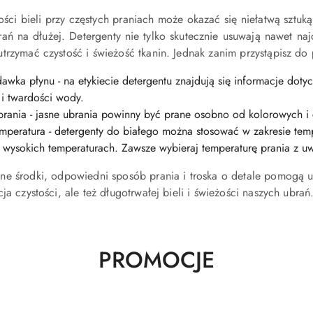
ości bieli przy częstych praniach może okazać się niełatwą sztu
brań na dłużej. Detergenty nie tylko skutecznie usuwają nawet naj
trzymać czystość i świeżość tkanin. Jednak zanim przystąpisz do p
wka płynu - na etykiecie detergentu znajdują się informacje doty
 i twardości wody.
prania - jasne ubrania powinny być prane osobno od kolorowych i 
mperatura - detergenty do białego można stosować w zakresie tem
 i wysokich temperaturach. Zawsze wybieraj temperaturę prania z 
e środki, odpowiedni sposób prania i troska o detale pomogą ut
ja czystości, ale też długotrwałej bieli i świeżości naszych ubrań
Produkty
PROMOCJE
o