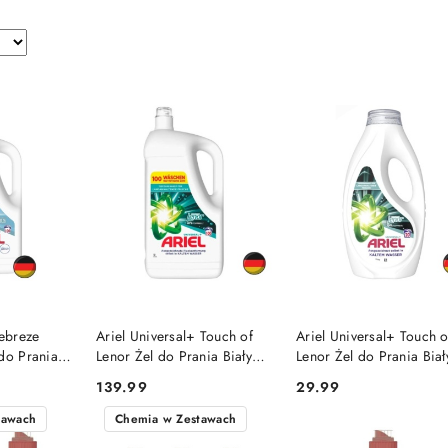
SZYKA
DO KOSZYKA
DO KOSZYKA
Febreze
Ariel Universal+ Touch of
Ariel Universal+ Touch o
do Prania
Lenor Żel do Prania Białych
Lenor Żel do Prania Biał
y)
i Jasnych Tkanin 100 prań
i Jasnych Tkanin 20 prań
139.99
29.99
Cena:
Cena:
(Niemcy)
(Niemcy)
tawach
Chemia w Zestawach