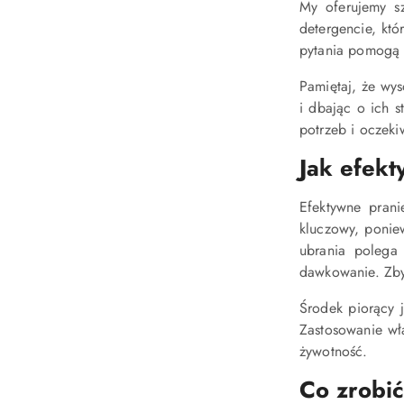
My oferujemy sz
detergencie, któ
pytania pomogą 
Pamiętaj, że wyso
i dbając o ich s
potrzeb i oczeki
Jak efekt
Efektywne prani
kluczowy, poniew
ubrania polega 
dawkowanie. Zbyt
Środek piorący j
Zastosowanie wła
żywotność.
Co zrobić