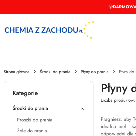
Przejdź do treści głównej
Przejdź do wyszukiwarki
Przejdź do moje konto
Przejdź do menu głównego
Przejdź do stopki
🤩
DARMOWA
Strona główna
Środki do prania
Płyny do prania
Płyny do 
Płyny 
Kategorie
Liczba produktów
Środki do prania
Pragniesz, aby 
Proszki do prania
idealną biel i ś
Żele do prania
odpowiedni dla s