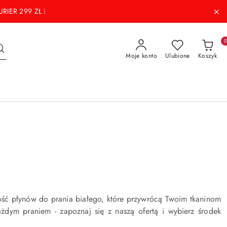
RIER 299 ZŁ ❕
Moje konto
Ulubione
Koszyk
ość płynów do prania białego, które przywrócą Twoim tkaninom
każdym praniem - zapoznaj się z naszą ofertą i wybierz środek