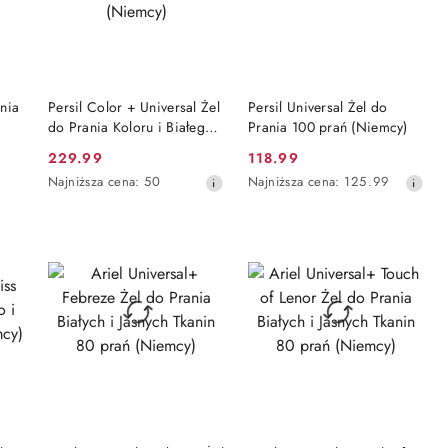
DO KOSZYKA
DO KOSZYKA
nia
Persil Color + Universal Żel
Persil Universal Żel do
do Prania Koloru i Białego
Prania 100 prań (Niemcy)
Zestaw 2 x 100 prań = 200
229.99
118.99
Cena
Cena
prań (Niemcy)
Najniższa
Najniższa
Najniższa cena:
50
Najniższa cena:
125.99
promocyjna:
promocyjna:
cena
cena
z
z
30
30
dni
dni
przed
przed
obniżką
obniżką
PRODUKT NIEDOSTĘPNY
PRODUKT NIEDOSTĘPNY