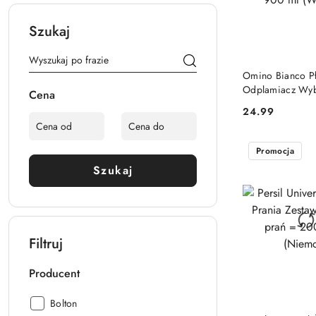
Szukaj
DO KO
Omino Bianco P
Odplamiacz Wyb
Cena
Prania Białych 
24.99
Cena:
ml (Włochy)
Promocja
Szukaj
Filtruj
Producent
Producent:
Bolton
DO KO