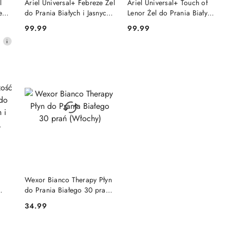
l
Ariel Universal+ Febreze Żel
Ariel Universal+ Touch of
łego
do Prania Białych i Jasnych
Lenor Żel do Prania Białych
Tkanin 80 prań (Niemcy)
i Jasnych Tkanin 80 prań
99.99
99.99
Cena:
Cena:
(Niemcy)
NY
PRODUKT NIEDOSTĘPNY
Wexor Bianco Therapy Płyn
do Prania Białego 30 prań
(Włochy)
34.99
Cena: