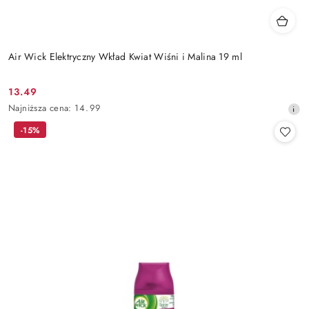
Air Wick Elektryczny Wkład Kwiat Wiśni i Malina 19 ml
13.49
Cena
Najniższa
Najniższa cena:
14.99
promocyjna:
cena
-15%
z
30
dni
przed
obniżką