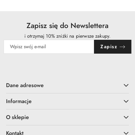
30
dni
przed
obniżką
Zapisz się do Newslettera
i otrzymaj 10% zniżki na pierwsze zakupy.
Zapisz
Dane adresowe
Informacje
O sklepie
Kontakt