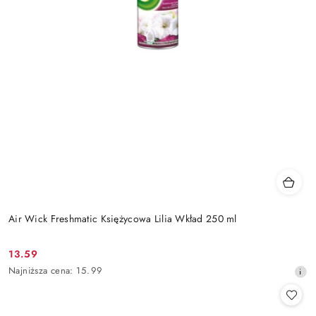
Air Wick Freshmatic Księżycowa Lilia Wkład 250 ml
13.59
Cena
Najniższa
Najniższa cena:
15.99
promocyjna:
cena
z
30