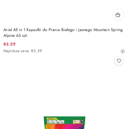
Ariel All in 1 Kapsułki do Prania Białego i Jasnego Mountain Spring
Alpine 65 szt.
83.29
Cena
Najniższa
Najniższa cena:
83.29
promocyjna:
cena
z
30
dni
przed
obniżką