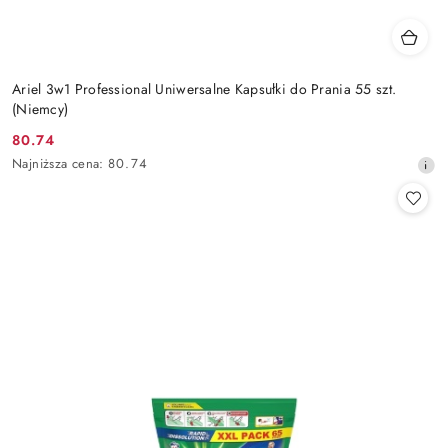
Ariel 3w1 Professional Uniwersalne Kapsułki do Prania 55 szt.
(Niemcy)
80.74
Cena
Najniższa
Najniższa cena:
80.74
promocyjna:
cena
z
30
dni
przed
obniżką