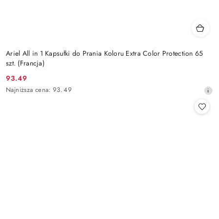
Ariel All in 1 Kapsułki do Prania Koloru Extra Color Protection 65
szt. (Francja)
93.49
Cena
Najniższa
Najniższa cena:
93.49
promocyjna:
cena
z
30
dni
przed
obniżką