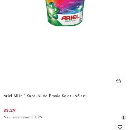
Ariel All in 1 Kapsułki do Prania Koloru 65 szt.
83.29
Cena
Najniższa
Najniższa cena:
83.29
promocyjna:
cena
z