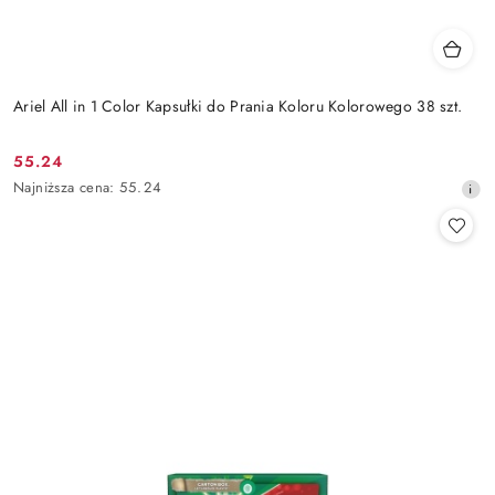
Ariel All in 1 Color Kapsułki do Prania Koloru Kolorowego 38 szt.
55.24
Cena
Najniższa
Najniższa cena:
55.24
promocyjna:
cena
z
30
dni
przed
obniżką