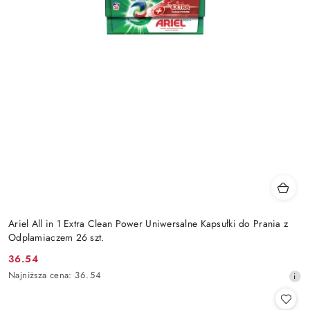
Ariel All in 1 Extra Clean Power Uniwersalne Kapsułki do Prania z
Odplamiaczem 26 szt.
36.54
Cena
Najniższa
Najniższa cena:
36.54
promocyjna:
cena
z