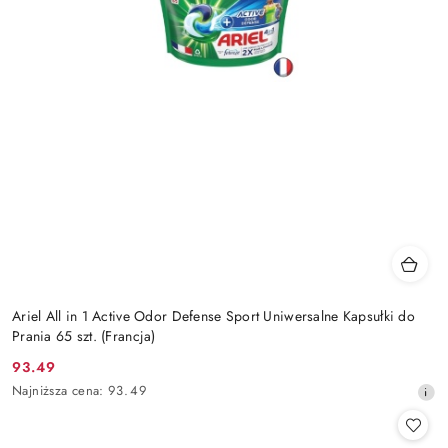
Ariel All in 1 Active Odor Defense Sport Uniwersalne Kapsułki do
Prania 65 szt. (Francja)
93.49
Cena
Najniższa
Najniższa cena:
93.49
promocyjna:
cena
z
30