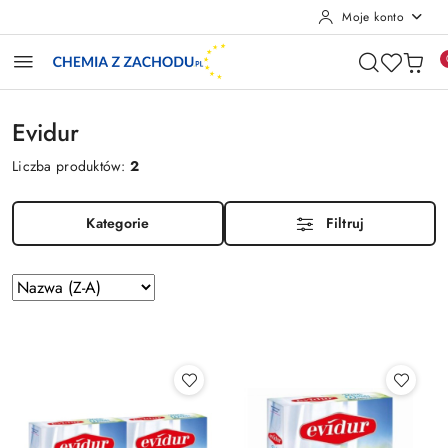
Moje konto
Przejdź do treści głównej
Przejdź do wyszukiwarki
Przejdź do moje konto
Przejdź do menu głównego
Przejdź do stopki
Evidur
Liczba produktów:
2
Kategorie
Filtruj
Zastosowano
Sortuj
według
sortowanie:
Nazwa
(Z-
A).