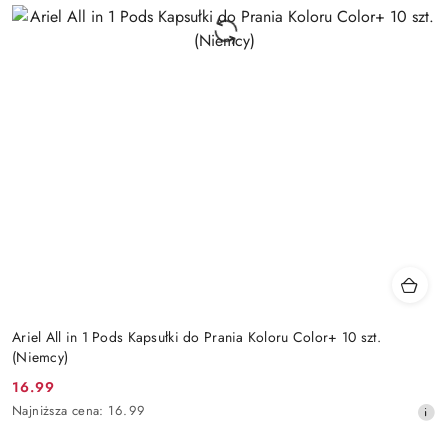
Ariel All in 1 Pods Kapsułki do Prania Koloru Color+ 10 szt.
(Niemcy)
16.99
Cena
Najniższa
Najniższa cena:
16.99
promocyjna:
cena
z