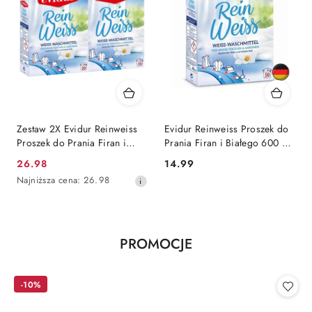
Zestaw 2X Evidur Reinweiss
Evidur Reinweiss Proszek do
Proszek do Prania Firan i
Prania Firan i Białego 600 g
Białego (Niemcy)
(Niemcy)
Cena
Cena:
26.98
14.99
promocyjna:
Najniższa
Najniższa cena:
26.98
cena
z
30
dni
Produkty
PROMOCJE
przed
Pomiń karuzelę produktów
obniżką
o
statusie:
-10%