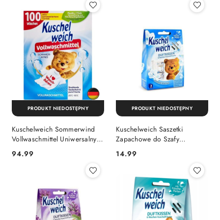
PRODUKT NIEDOSTĘPNY
PRODUKT NIEDOSTĘPNY
Kuschelweich Sommerwind
Kuschelweich Saszetki
Vollwaschmittel Uniwersalny
Zapachowe do Szafy
Proszek do Prania 100 prań
Garderoby Sommerwind 3
Cena:
Cena:
94.99
14.99
(Niemcy)
szt. (Niemcy)