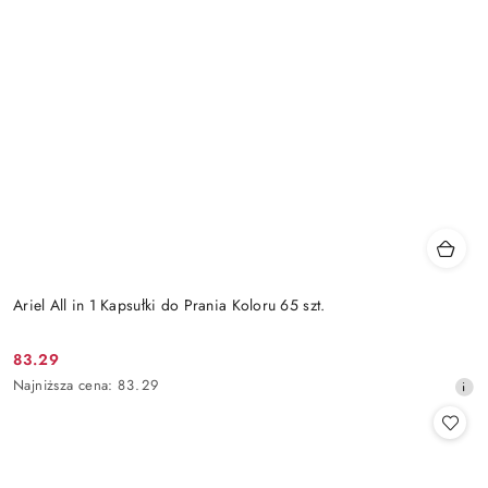
Ariel All in 1 Kapsułki do Prania Koloru 65 szt.
83.29
Cena
Najniższa
Najniższa cena:
83.29
promocyjna:
cena
z
30
dni
przed