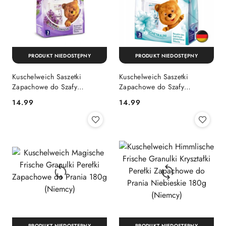
PRODUKT NIEDOSTĘPNY
PRODUKT NIEDOSTĘPNY
Kuschelweich Saszetki
Kuschelweich Saszetki
Zapachowe do Szafy
Zapachowe do Szafy
Garderoby Lavendel Frische 3
Garderoby Frischetraum 3
Cena:
Cena:
14.99
14.99
szt. (Niemcy)
szt. (Niemcy)
PRODUKT NIEDOSTĘPNY
PRODUKT NIEDOSTĘPNY