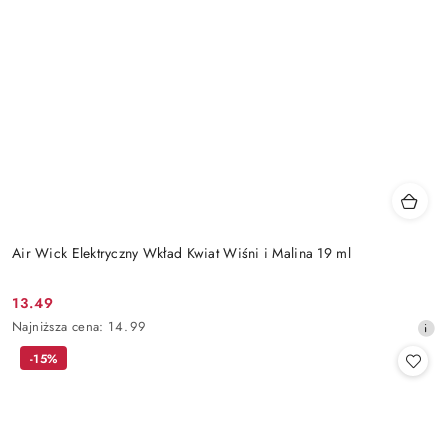
Air Wick Elektryczny Wkład Kwiat Wiśni i Malina 19 ml
13.49
Cena
Najniższa
Najniższa cena:
14.99
promocyjna:
cena
-15%
z
30
dni
przed
obniżką