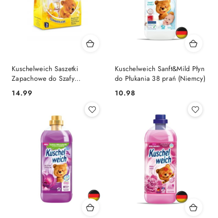
Kuschelweich Saszetki
Kuschelweich Sanft&Mild Płyn
Zapachowe do Szafy
do Płukania 38 prań (Niemcy)
Garderoby Sommerliebe 3
Cena:
Cena:
14.99
10.98
szt. (Niemcy)