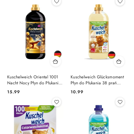
Kuschelweich Oriental 1001
Kuschelweich Glücksmoment
Nacht Nocy Płyn do Płukania
Płyn do Płukania 38 prań
40 prań (Niemcy)
(Niemcy)
Cena:
Cena:
15.99
10.99