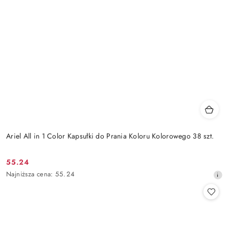
Ariel All in 1 Color Kapsułki do Prania Koloru Kolorowego 38 szt.
55.24
Cena
Najniższa
Najniższa cena:
55.24
promocyjna:
cena
z
30
dni
przed
obniżką