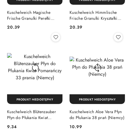
Kuschelweich Magische
Kuschelweich Himmlische
Frische Granulki Perełki
Frische Granulki Kryształki
Zapachowe do Prania 180g
Perełki Zapachowe do Prania
Cena:
Cena:
20.39
20.39
(Niemcy)
Niebieskie 180g (Niemcy)
PRODUKT NIEDOSTĘPNY
PRODUKT NIEDOSTĘPNY
Kuschelweich Blütenzauber
Kuschelweich Aloe Vera Płyn
Płyn do Płukania Kwiat
do Płukania 38 prań (Niemcy)
Pomarańczy 33 prania
Cena:
Cena:
9.34
10.99
(Niemcy)