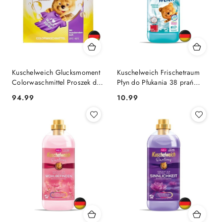
Kuschelweich Glucksmoment
Kuschelweich Frischetraum
Colorwaschmittel Proszek do
Płyn do Płukania 38 prań
Prania Koloru 100 prań
(Niemcy)
Cena:
Cena:
94.99
10.99
(Niemcy)