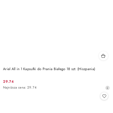
Ariel All in 1 Kapsułki do Prania Białego 18 szt. (Hiszpania)
29.74
Cena
Najniższa
Najniższa cena:
29.74
promocyjna:
cena
z
30
dni
przed