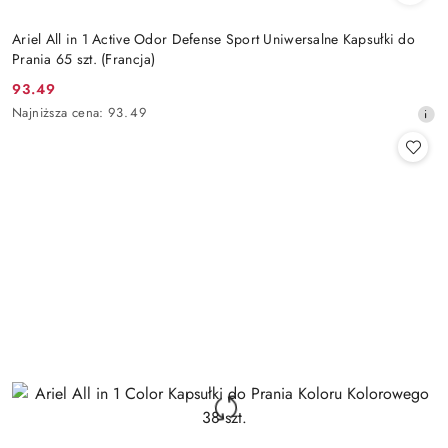
Ariel All in 1 Active Odor Defense Sport Uniwersalne Kapsułki do
Prania 65 szt. (Francja)
93.49
Cena
Najniższa
Najniższa cena:
93.49
promocyjna:
cena
z
30
dni
przed
obniżką