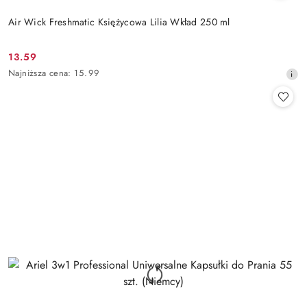
Air Wick Freshmatic Księżycowa Lilia Wkład 250 ml
13.59
Cena
Najniższa
Najniższa cena:
15.99
promocyjna:
cena
z
30
dni
przed
obniżką