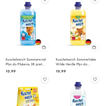
Kuschelweich Sommerwind
Kuschelweich Sommerliebe
Płyn do Płukania 38 prań
Wilde Vanille Płyn do
(Niemcy)
Płukania 38 prań (Niemcy)
Cena:
Cena:
10.99
10.99