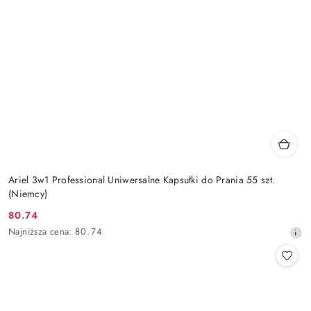
Ariel 3w1 Professional Uniwersalne Kapsułki do Prania 55 szt.
(Niemcy)
80.74
Cena
Najniższa
Najniższa cena:
80.74
promocyjna:
cena
z
30
dni
przed
obniżką