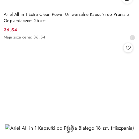
Ariel All in 1 Extra Clean Power Uniwersalne Kapsułki do Prania z
Odplamiaczem 26 szt.
36.54
Cena
Najniższa
Najniższa cena:
36.54
promocyjna:
cena
z
30
dni
przed
obniżką