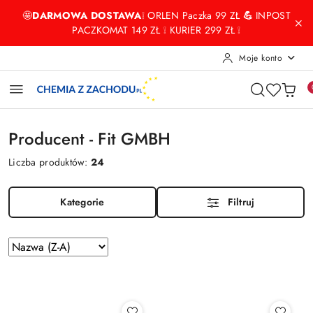
Przejdź do treści głównej
Przejdź do wyszukiwarki
Przejdź do moje konto
Przejdź do menu głównego
Przejdź do stopki
🤩
DARMOWA DOSTAWA
❕ ORLEN Paczka 99 ZŁ
💪
INPOST
PACZKOMAT 149 ZŁ ❕ KURIER 299 ZŁ ❕
Moje konto
Producent - Fit GMBH
Liczba produktów:
24
Kategorie
Filtruj
Zastosowano
Sortuj
według
sortowanie:
Nazwa
(Z-
A).