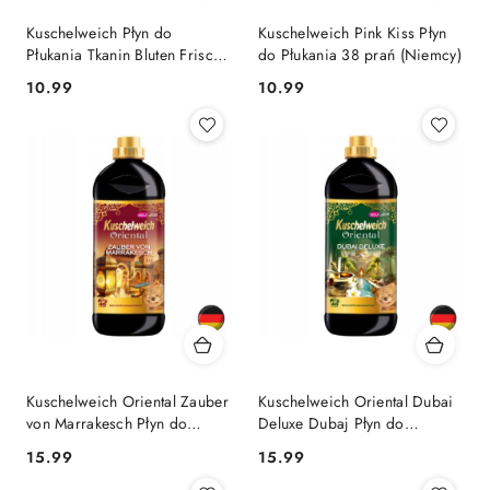
Kuschelweich Płyn do
Kuschelweich Pink Kiss Płyn
Płukania Tkanin Bluten Frische
do Płukania 38 prań (Niemcy)
Kwiatowy 38 prań (Niemcy)
Cena:
Cena:
10.99
10.99
Kuschelweich Oriental Zauber
Kuschelweich Oriental Dubai
von Marrakesch Płyn do
Deluxe Dubaj Płyn do
Płukania 40 prań (Niemcy)
Płukania 40 prań (Niemcy)
Cena:
Cena:
15.99
15.99