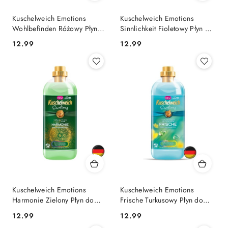
Kuschelweich Emotions
Kuschelweich Emotions
Wohlbefinden Różowy Płyn
Sinnlichkeit Fioletowy Płyn do
do Płukania 38 prań (Niemcy)
Płukania 38 prań (Niemcy)
Cena:
Cena:
12.99
12.99
Kuschelweich Emotions
Kuschelweich Emotions
Harmonie Zielony Płyn do
Frische Turkusowy Płyn do
Płukania 38 prań (Niemcy)
Płukania 38 prań (Niemcy)
Cena:
Cena:
12.99
12.99