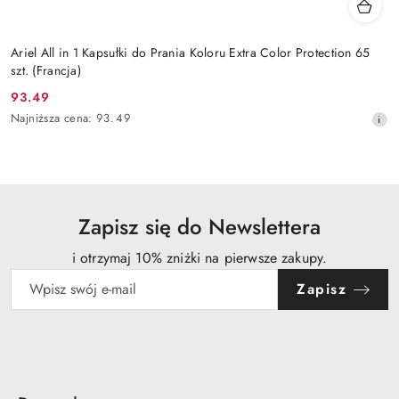
Ariel All in 1 Kapsułki do Prania Koloru Extra Color Protection 65
szt. (Francja)
93.49
Cena
Najniższa
Najniższa cena:
93.49
promocyjna:
cena
z
30
dni
przed
obniżką
Zapisz się do Newslettera
i otrzymaj 10% zniżki na pierwsze zakupy.
Zapisz