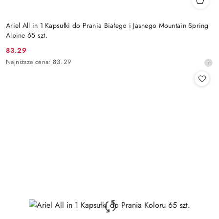
Ariel All in 1 Kapsułki do Prania Białego i Jasnego Mountain Spring
Alpine 65 szt.
83.29
Cena
Najniższa
Najniższa cena:
83.29
promocyjna:
cena
z
30
dni
przed
obniżką