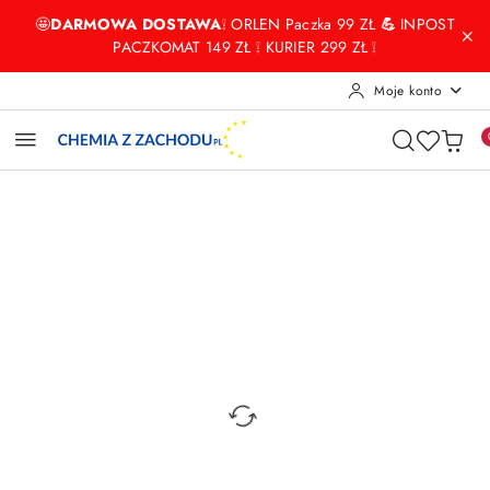
Przejdź do treści głównej
Przejdź do wyszukiwarki
Przejdź do moje konto
Przejdź do menu głównego
Przejdź do opisu produktu
Przejdź do stopki
🤩
DARMOWA DOSTAWA
❕ ORLEN Paczka 99 ZŁ
💪
INPOST
PACZKOMAT 149 ZŁ ❕ KURIER 299 ZŁ ❕
Moje konto