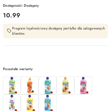
Dostępność:
Dostępny
cena:
10.99
Program lojalnościowy dostępny jest tylko dla zalogowanych
klientów.
Wariant
Pozostałe warianty