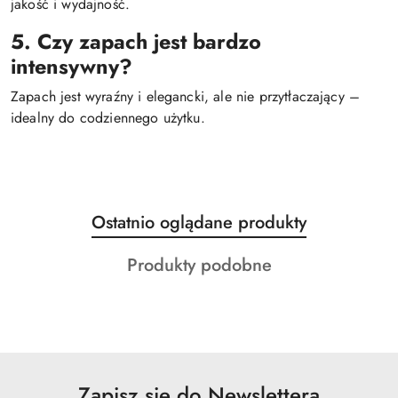
jakość i wydajność.
5. Czy zapach jest bardzo
intensywny?
Zapach jest wyraźny i elegancki, ale nie przytłaczający –
idealny do codziennego użytku.
Produkty
Ostatnio oglądane produkty
Pomiń karuzelę produktów
o
Produkty
Produkty podobne
statusie:
o
statusie:
Zapisz się do Newslettera