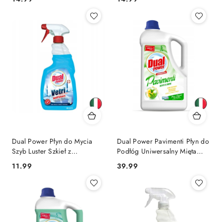
Dual Power Płyn do Mycia
Dual Power Pavimenti Płyn do
Szyb Luster Szkieł z
Podłóg Uniwersalny Mięta
Amoniakiem 750 ml (Włochy)
Cytryna 5l (Włochy)
Cena:
Cena:
11.99
39.99