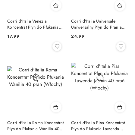
Corri d'Italia Venezia
Corri d'Italia Universale
Koncentrat Płyn do Płukania
Uniwersalny Płyn do Prania
Lotos Kwiat Pomarańczy 40
40 prań (Włochy)
Cena:
Cena:
17.99
24.99
prań (Włochy)
Corri d'Italia Roma Koncentrat
Corri d'Italia Pisa Koncentrat
Płyn do Płukania Wanilia 40
Płyn do Płukania Lawenda
prań (Włochy)
Jaśmin 40 prań (Włochy)