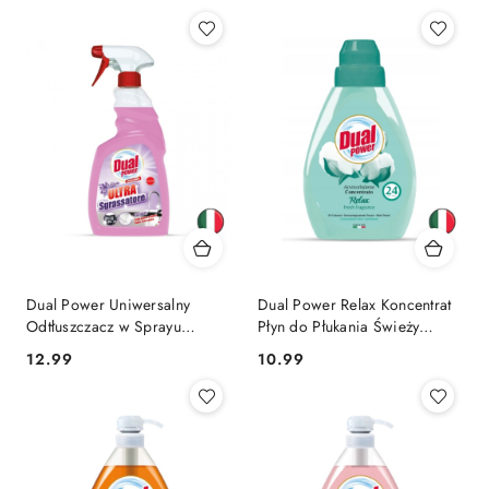
Dual Power Uniwersalny
Dual Power Relax Koncentrat
Odtłuszczacz w Sprayu
Płyn do Płukania Świeży
Lawendowy 750 ml (Włochy)
Zapach 24 prania (Włochy)
Cena:
Cena:
12.99
10.99