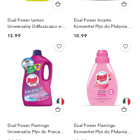
Dual Power Lemon
Dual Power Incanto
Uniwersalny Odtłuszczacz w
Koncentrat Płyn do Płukania
Sprayu Cytrynowy (Włochy)
Słodki Zapach 24 prania
Cena:
Cena:
12.99
10.99
(Włochy)
Dual Power Flamingo
Dual Power Flamingo
Uniwersalny Płyn do Prania
Koncentrat Płyn do Płukania
Kwiatowy 40 prań (Włochy)
Kwiatowy 24 prania (Włochy)