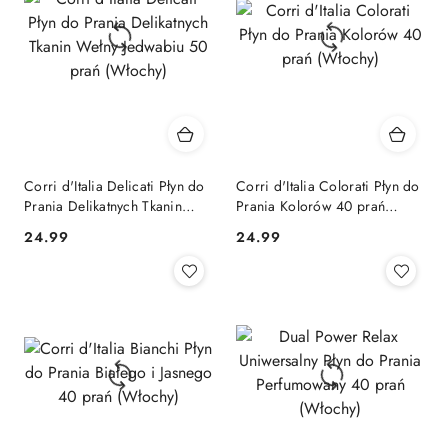
Corri d'Italia Delicati Płyn do
Corri d'Italia Colorati Płyn do
Prania Delikatnych Tkanin
Prania Kolorów 40 prań
Wełny Jedwabiu 50 prań
(Włochy)
Cena:
Cena:
24.99
24.99
(Włochy)