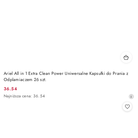
Ariel All in 1 Extra Clean Power Uniwersalne Kapsułki do Prania z
Odplamiaczem 26 szt.
36.54
Cena
Najniższa
Najniższa cena:
36.54
promocyjna:
cena
z
30
dni
przed
obniżką