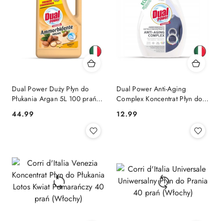
Dual Power Duży Płyn do
Dual Power Anti-Aging
Płukania Argan 5L 100 prań
Complex Koncentrat Płyn do
(Włochy)
Płukania Chroniący Kolory 24
Cena:
Cena:
44.99
12.99
prania (Włochy)