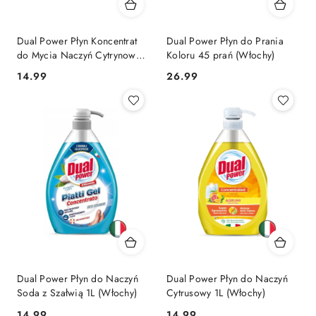
Dual Power Płyn Koncentrat
Dual Power Płyn do Prania
do Mycia Naczyń Cytrynowy
Koloru 45 prań (Włochy)
1l (Włochy)
Cena:
Cena:
14.99
26.99
Dual Power Płyn do Naczyń
Dual Power Płyn do Naczyń
Soda z Szałwią 1L (Włochy)
Cytrusowy 1L (Włochy)
Cena:
Cena:
14.99
14.99