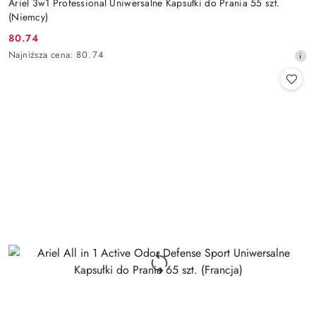
Ariel 3w1 Professional Uniwersalne Kapsułki do Prania 55 szt.
(Niemcy)
80.74
Cena
Najniższa
Najniższa cena:
80.74
promocyjna:
cena
z
30
dni
przed
obniżką