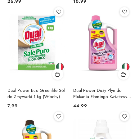
Cena:
Cena:
26.99
10.99
Dual Power Eco Greenlife Sól
Dual Power Duży Płyn do
do Zmywarki 1 kg (Włochy)
Płukania Flamingo Kwiatowy
5L 100 prań (Włochy)
Cena:
Cena:
7.99
44.99