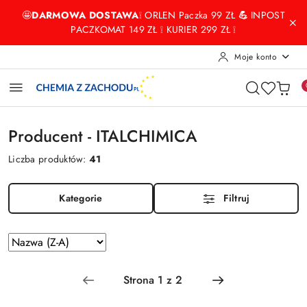
Przejdź do treści głównej
Przejdź do wyszukiwarki
Przejdź do moje konto
Przejdź do menu głównego
Przejdź do stopki
🤩
DARMOWA DOSTAWA
❕ ORLEN Paczka 99 ZŁ
💪
INPOST
PACZKOMAT 149 ZŁ ❕ KURIER 299 ZŁ ❕
Moje konto
Producent - ITALCHIMICA
Liczba produktów:
41
Kategorie
Filtruj
Zastosowano
Sortuj
według
sortowanie:
Nazwa
(Z-
A).