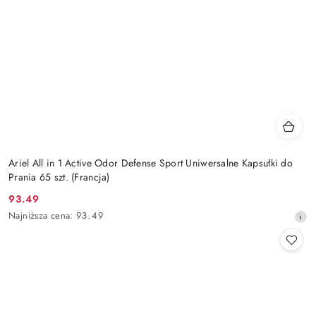
Ariel All in 1 Active Odor Defense Sport Uniwersalne Kapsułki do
Prania 65 szt. (Francja)
93.49
Cena
Najniższa
Najniższa cena:
93.49
promocyjna:
cena
z
30
dni
przed
obniżką