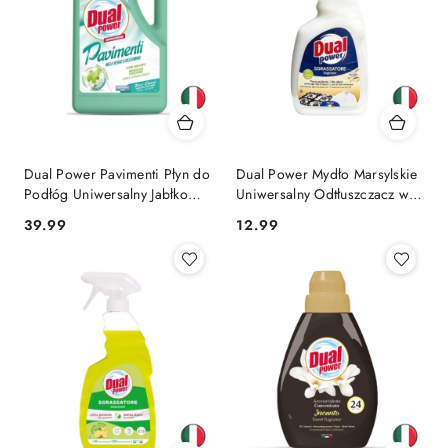
Dual Power Pavimenti Płyn do
Dual Power Mydło Marsylskie
Podłóg Uniwersalny Jabłko
Uniwersalny Odtłuszczacz w
Jaśmin 5l (Włochy)
Sprayu (Włochy)
Cena:
Cena:
39.99
12.99