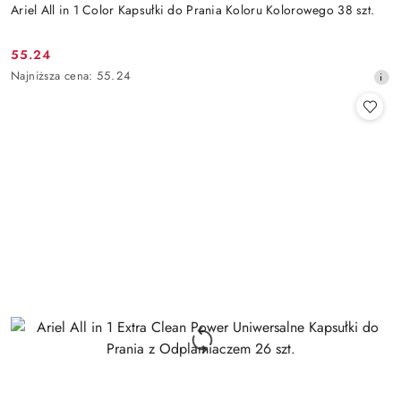
Ariel All in 1 Color Kapsułki do Prania Koloru Kolorowego 38 szt.
55.24
Cena
Najniższa
Najniższa cena:
55.24
promocyjna:
cena
z
30
dni
przed
obniżką