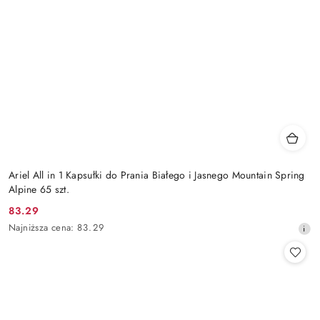
Ariel All in 1 Kapsułki do Prania Białego i Jasnego Mountain Spring
Alpine 65 szt.
83.29
Cena
Najniższa
Najniższa cena:
83.29
promocyjna:
cena
z
30
dni
przed
obniżką