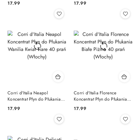
Cena:
Cena:
17.99
17.99
Corri d'Italia Neapol
Corri d'Italia Florence
Koncentrat Płyn do Płukania
Koncentrat Płyn do Płukania
Wanilia Kwiat Tiare 40 prań
Białe Piżmo 40 prań (Włochy)
Cena:
Cena:
17.99
17.99
(Włochy)