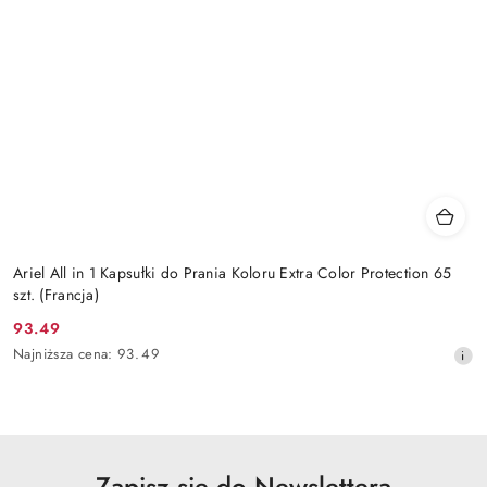
Ariel All in 1 Kapsułki do Prania Koloru Extra Color Protection 65
szt. (Francja)
93.49
Cena
Najniższa
Najniższa cena:
93.49
promocyjna:
cena
z
30
dni
przed
obniżką
Zapisz się do Newslettera