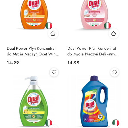
Dual Power Płyn Koncentrat
Dual Power Płyn Koncentrat
do Mycia Naczyń Ocet Winny
do Mycia Naczyń Delikatny
1l (Włochy)
dla Dłoni 1l (Włochy)
Cena:
Cena:
14.99
14.99