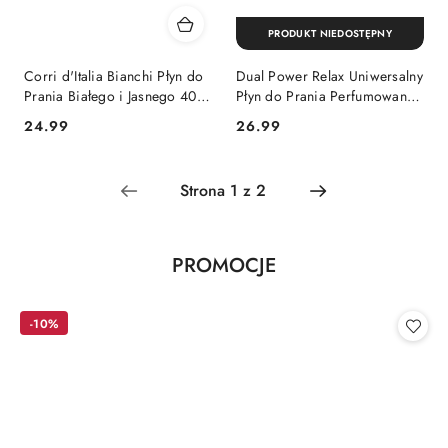
PRODUKT NIEDOSTĘPNY
Corri d'Italia Bianchi Płyn do
Dual Power Relax Uniwersalny
Prania Białego i Jasnego 40
Płyn do Prania Perfumowany
prań (Włochy)
40 prań (Włochy)
Cena:
Cena:
24.99
26.99
Produkty
PROMOCJE
Pomiń karuzelę produktów
o
statusie:
-10%