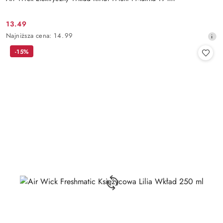
13.49
Cena
Najniższa
Najniższa cena:
14.99
promocyjna:
cena
-15%
z
30
dni
przed
obniżką