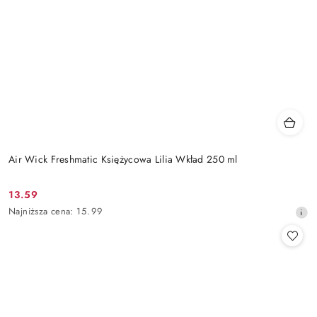
Air Wick Freshmatic Księżycowa Lilia Wkład 250 ml
13.59
Cena
Najniższa
Najniższa cena:
15.99
promocyjna:
cena
z
30
dni
przed
obniżką