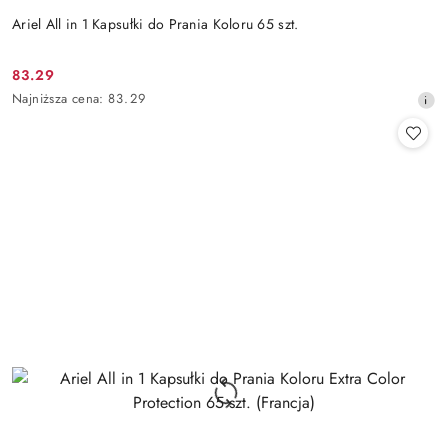
Ariel All in 1 Kapsułki do Prania Koloru 65 szt.
83.29
Cena
Najniższa
Najniższa cena:
83.29
promocyjna:
cena
z
30
dni
przed
obniżką