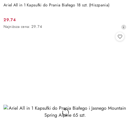
Ariel All in 1 Kapsułki do Prania Białego 18 szt. (Hiszpania)
29.74
Cena
Najniższa
Najniższa cena:
29.74
promocyjna:
cena
z
30
dni
przed
obniżką