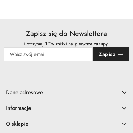
promocyjna:
cena
z
30
dni
przed
obniżką
Zapisz się do Newslettera
i otrzymaj 10% zniżki na pierwsze zakupy.
Zapisz
Dane adresowe
Informacje
O sklepie