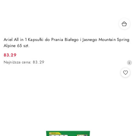
Ariel All in 1 Kapsułki do Prania Białego i Jasnego Mountain Spring
Alpine 65 szt.
83.29
Cena
Najniższa
Najniższa cena:
83.29
promocyjna:
cena
z
30
dni
przed
obniżką