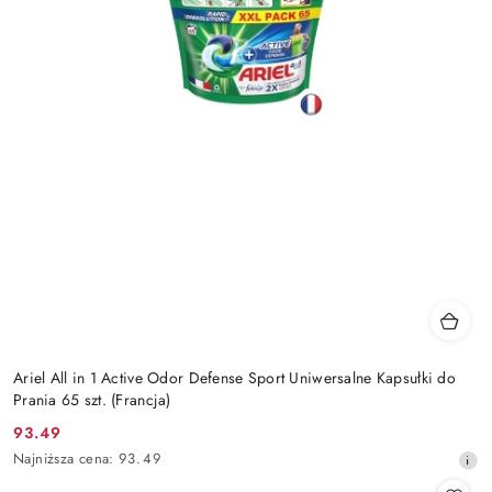
Ariel All in 1 Active Odor Defense Sport Uniwersalne Kapsułki do
Prania 65 szt. (Francja)
93.49
Cena
Najniższa
Najniższa cena:
93.49
promocyjna:
cena