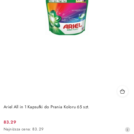
Ariel All in 1 Kapsułki do Prania Koloru 65 szt.
83.29
Cena
Najniższa
Najniższa cena:
83.29
promocyjna: