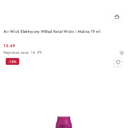
Air Wick Elektryczny Wkład Kwiat Wiśni i Malina 19 ml
13.49
Cena
Najniższa
Najniższa cena:
14.99
promocyjna:
cena
-15%
z
30
dni
przed
obniżką