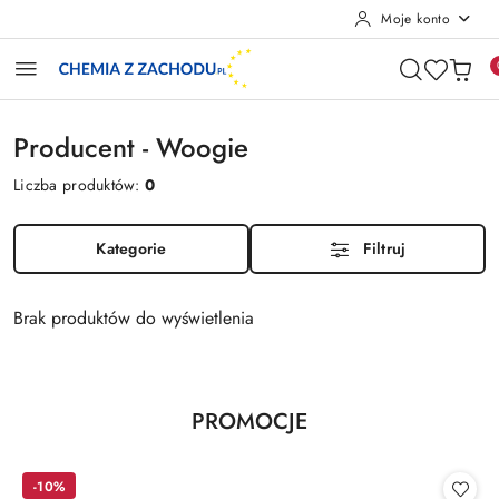
Moje konto
Przejdź do treści głównej
Przejdź do wyszukiwarki
Przejdź do moje konto
Przejdź do menu głównego
Przejdź do stopki
Producent - Woogie
Liczba produktów:
0
Kategorie
Filtruj
Brak produktów do wyświetlenia
Produkty
PROMOCJE
Pomiń karuzelę produktów
o
statusie:
-10%