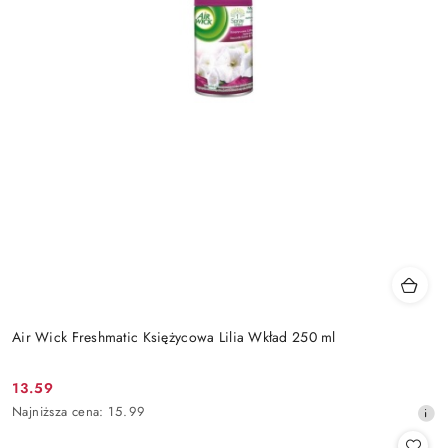
Air Wick Freshmatic Księżycowa Lilia Wkład 250 ml
13.59
Cena
Najniższa
Najniższa cena:
15.99
promocyjna:
cena
z