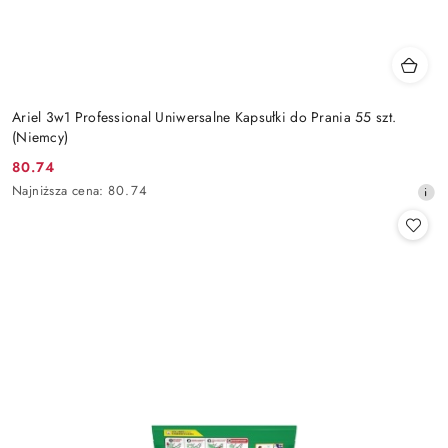
Ariel 3w1 Professional Uniwersalne Kapsułki do Prania 55 szt.
(Niemcy)
80.74
Cena
Najniższa
Najniższa cena:
80.74
promocyjna:
cena
z
30
dni
przed
obniżką