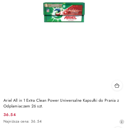
Ariel All in 1 Extra Clean Power Uniwersalne Kapsułki do Prania z
Odplamiaczem 26 szt.
36.54
Cena
Najniższa
Najniższa cena:
36.54
promocyjna:
cena