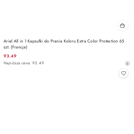
Ariel All in 1 Kapsułki do Prania Koloru Extra Color Protection 65
szt. (Francja)
93.49
Cena
Najniższa
Najniższa cena:
93.49
promocyjna:
cena
z
30
dni
przed
obniżką