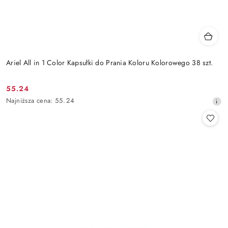
Ariel All in 1 Color Kapsułki do Prania Koloru Kolorowego 38 szt.
55.24
Cena
Najniższa
Najniższa cena:
55.24
promocyjna:
cena
z
30
dni
przed
obniżką