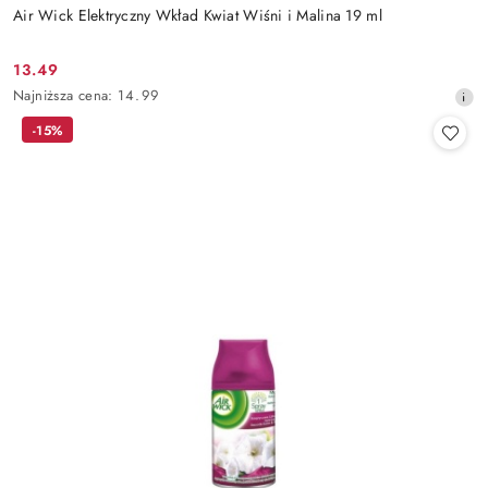
Air Wick Elektryczny Wkład Kwiat Wiśni i Malina 19 ml
13.49
Cena
Najniższa
Najniższa cena:
14.99
promocyjna:
cena
-15%
z
30
dni
przed
obniżką