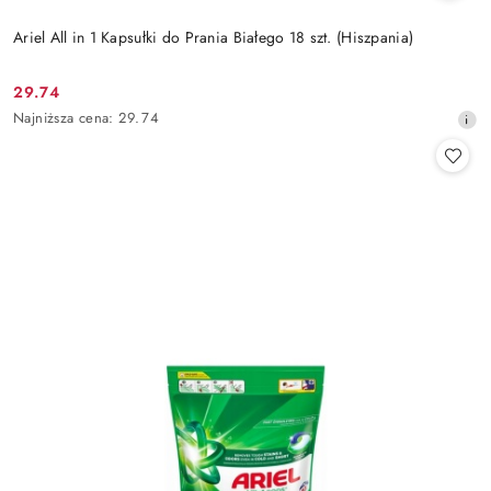
Ariel All in 1 Kapsułki do Prania Białego 18 szt. (Hiszpania)
29.74
Cena
Najniższa
Najniższa cena:
29.74
promocyjna:
cena
z
30
dni
przed
obniżką