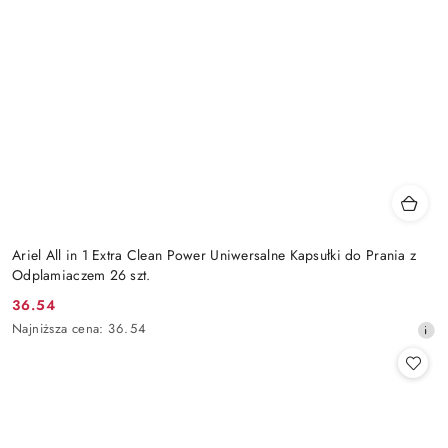
Ariel All in 1 Extra Clean Power Uniwersalne Kapsułki do Prania z
Odplamiaczem 26 szt.
36.54
Cena
Najniższa
Najniższa cena:
36.54
promocyjna:
cena
z
30
dni
przed
obniżką