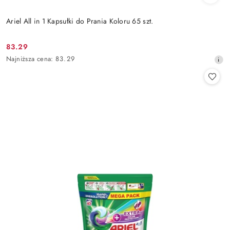
Ariel All in 1 Kapsułki do Prania Koloru 65 szt.
83.29
Cena
Najniższa
Najniższa cena:
83.29
promocyjna:
cena
z
30
dni
przed
obniżką