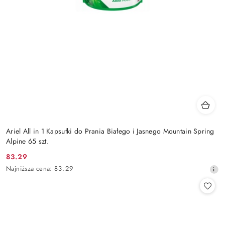
Ariel All in 1 Kapsułki do Prania Białego i Jasnego Mountain Spring
Alpine 65 szt.
83.29
Cena
Najniższa
Najniższa cena:
83.29
promocyjna:
cena
z
30
dni
przed
obniżką