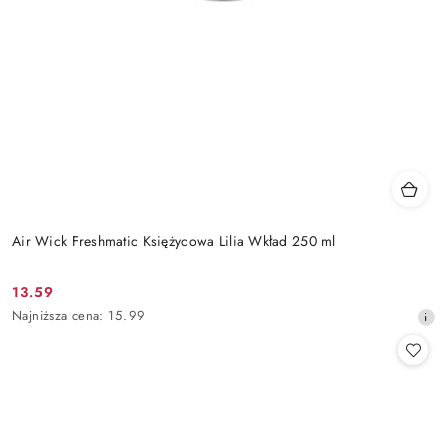
Air Wick Freshmatic Księżycowa Lilia Wkład 250 ml
13.59
Cena
Najniższa
Najniższa cena:
15.99
promocyjna:
cena
z
30
dni
przed
obniżką