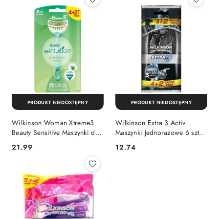
PRODUKT NIEDOSTĘPNY
PRODUKT NIEDOSTĘPNY
Wilkinson Woman Xtreme3
Wilkinson Extra 3 Activ
Beauty Sensitive Maszynki do
Maszynki Jednorazowe 6 szt.
Golenia dla Kobiet 6 szt.
(Niemcy)
Cena:
Cena:
21.99
12.74