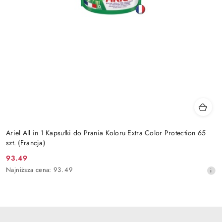
Ariel All in 1 Kapsułki do Prania Koloru Extra Color Protection 65
szt. (Francja)
93.49
Cena
Najniższa
Najniższa cena:
93.49
promocyjna:
cena
z
30
dni
przed