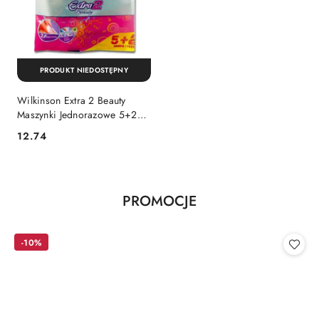
PRODUKT NIEDOSTĘPNY
Wilkinson Extra 2 Beauty
Maszynki Jednorazowe 5+2
szt. (Niemcy)
Cena:
12.74
Produkty
PROMOCJE
Pomiń karuzelę produktów
o
statusie:
-10%