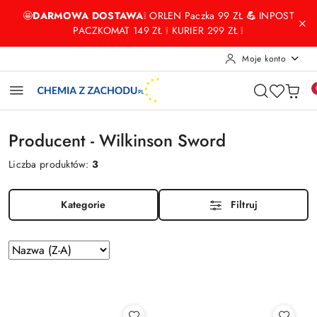
Przejdź do treści głównej
Przejdź do wyszukiwarki
Przejdź do moje konto
Przejdź do menu głównego
Przejdź do stopki
🤩
DARMOWA DOSTAWA
❕ ORLEN Paczka 99 ZŁ
💪
INPOST
PACZKOMAT 149 ZŁ ❕ KURIER 299 ZŁ ❕
Moje konto
Producent - Wilkinson Sword
Liczba produktów:
3
Kategorie
Filtruj
Zastosowano
Sortuj
według
sortowanie:
Nazwa
(Z-
A).