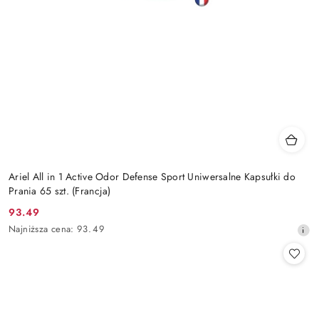
Ariel All in 1 Active Odor Defense Sport Uniwersalne Kapsułki do
Prania 65 szt. (Francja)
93.49
Cena
Najniższa
Najniższa cena:
93.49
promocyjna:
cena
z
30
dni
przed
obniżką