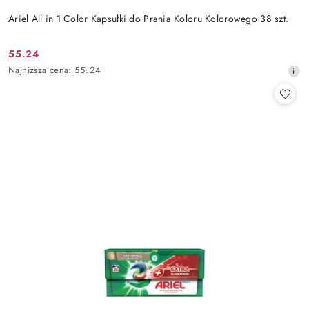
Ariel All in 1 Color Kapsułki do Prania Koloru Kolorowego 38 szt.
55.24
Cena
Najniższa
Najniższa cena:
55.24
promocyjna:
cena
z
30
dni
przed
obniżką