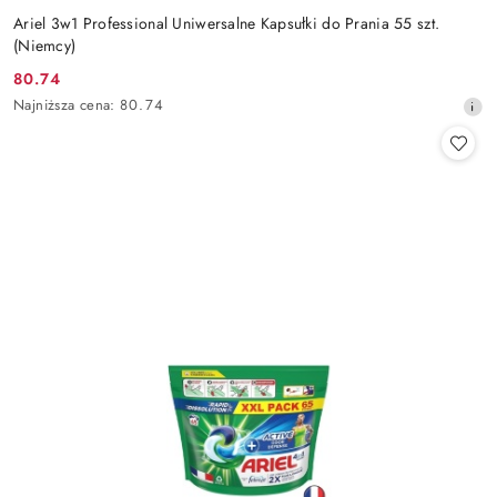
Ariel 3w1 Professional Uniwersalne Kapsułki do Prania 55 szt.
(Niemcy)
80.74
Cena
Najniższa
Najniższa cena:
80.74
promocyjna:
cena
z
30
dni
przed
obniżką