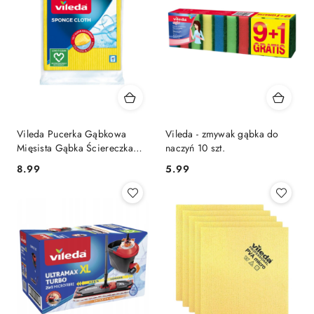
Vileda Pucerka Gąbkowa
Vileda - zmywak gąbka do
Mięsista Gąbka Ściereczka
naczyń 10 szt.
Ścierka 3 szt.
Cena:
Cena:
8.99
5.99