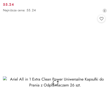
55.24
Cena
Najniższa
Najniższa cena:
55.24
promocyjna:
cena
z
30
dni
przed
obniżką