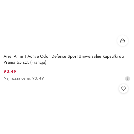
Ariel All in 1 Active Odor Defense Sport Uniwersalne Kapsułki do
Prania 65 szt. (Francja)
93.49
Cena
Najniższa
Najniższa cena:
93.49
promocyjna:
cena
z
30
dni
przed
obniżką