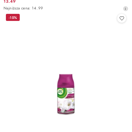
13.49
Cena
Najniższa
Najniższa cena:
14.99
promocyjna:
cena
-15%
z
30
dni
przed
obniżką