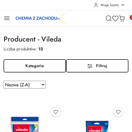
Moje konto
Przejdź do treści głównej
Przejdź do wyszukiwarki
Przejdź do moje konto
Przejdź do menu głównego
Przejdź do stopki
Producent - Vileda
Liczba produktów:
12
Kategorie
Filtruj
Zastosowano
Sortuj
według
sortowanie:
Nazwa
(Z-
A).