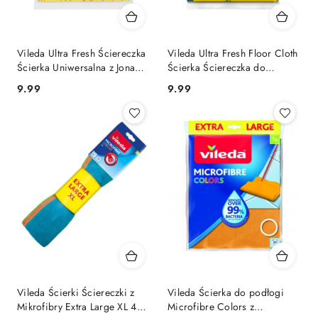
Vileda Ultra Fresh Ściereczka
Vileda Ultra Fresh Floor Cloth
Ścierka Uniwersalna z Jonami
Ścierka Ściereczka do
Srebra 3 szt.
Podłogi
Cena:
Cena:
9.99
9.99
Vileda Ścierki Ściereczki z
Vileda Ścierka do podłogi
Mikrofibry Extra Large XL 4
Microfibre Colors z