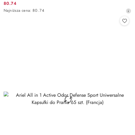
80.74
Cena
Najniższa
Najniższa cena:
80.74
promocyjna:
cena
z
30
dni
przed
obniżką