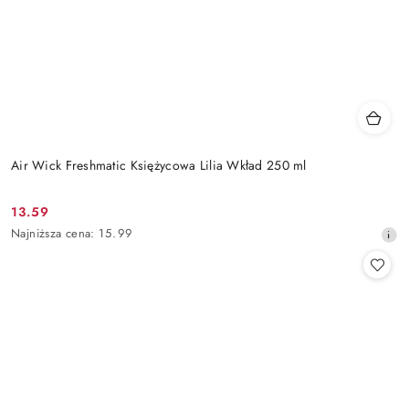
Air Wick Freshmatic Księżycowa Lilia Wkład 250 ml
13.59
Cena
Najniższa
Najniższa cena:
15.99
promocyjna:
cena
z
30
dni
przed
obniżką