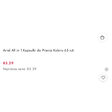
Ariel All in 1 Kapsułki do Prania Koloru 65 szt.
83.29
Cena
Najniższa
Najniższa cena:
83.29
promocyjna:
cena
z
30
dni
przed
obniżką