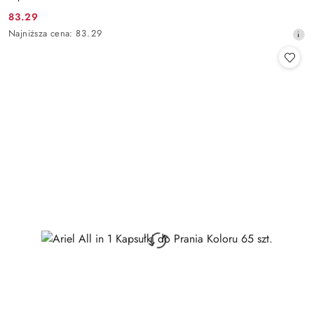
83.29
Cena
Najniższa
Najniższa cena:
83.29
promocyjna:
cena
z
30
dni
przed
obniżką