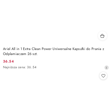
Ariel All in 1 Extra Clean Power Uniwersalne Kapsułki do Prania z
Odplamiaczem 26 szt.
36.54
Cena
Najniższa
Najniższa cena:
36.54
promocyjna:
cena
z
30
dni
przed
obniżką