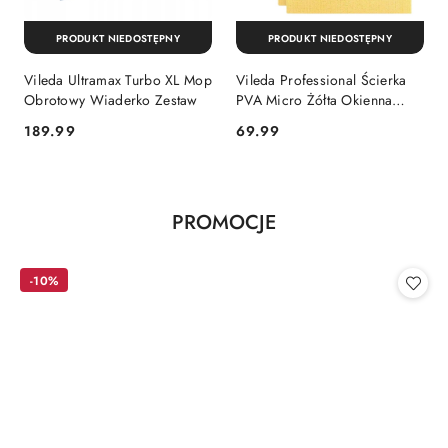
PRODUKT NIEDOSTĘPNY
PRODUKT NIEDOSTĘPNY
Vileda Ultramax Turbo XL Mop
Vileda Professional Ścierka
Obrotowy Wiaderko Zestaw
PVA Micro Żółta Okienna
Magiczna 5 sztuk
Cena:
Cena:
189.99
69.99
Produkty
PROMOCJE
Pomiń karuzelę produktów
o
statusie:
-10%