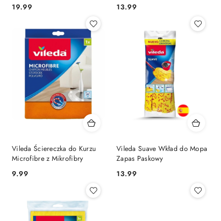
szt.
Mikrofibry
Cena:
Cena:
19.99
13.99
Vileda Ściereczka do Kurzu
Vileda Suave Wkład do Mopa
Microfibre z Mikrofibry
Zapas Paskowy
Cena:
Cena:
9.99
13.99