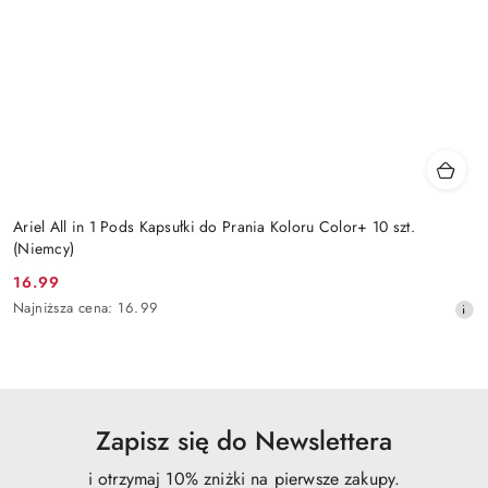
Ariel All in 1 Pods Kapsułki do Prania Koloru Color+ 10 szt.
(Niemcy)
16.99
Cena
Najniższa
Najniższa cena:
16.99
promocyjna:
cena
z
30
dni
przed
obniżką
Zapisz się do Newslettera
i otrzymaj 10% zniżki na pierwsze zakupy.