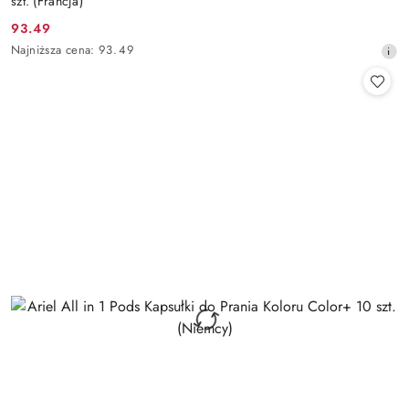
szt. (Francja)
93.49
Cena
Najniższa
Najniższa cena:
93.49
promocyjna:
cena
z
30
dni
przed
obniżką