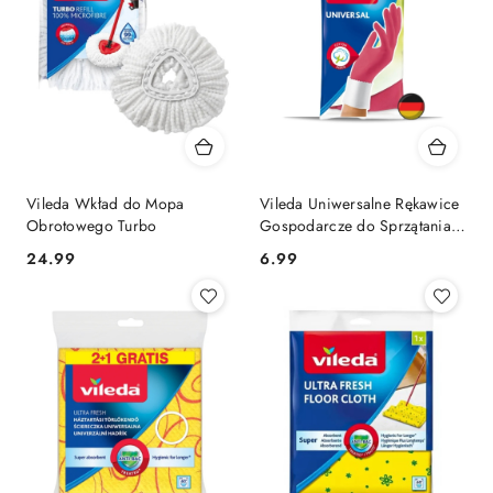
Vileda Wkład do Mopa
Vileda Uniwersalne Rękawice
Obrotowego Turbo
Gospodarcze do Sprzątania
Wytrzymałe S
Cena:
Cena:
24.99
6.99