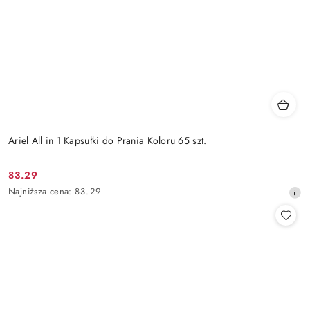
Ariel All in 1 Kapsułki do Prania Koloru 65 szt.
83.29
Cena
Najniższa
Najniższa cena:
83.29
promocyjna:
cena
z
30
dni
przed
obniżką