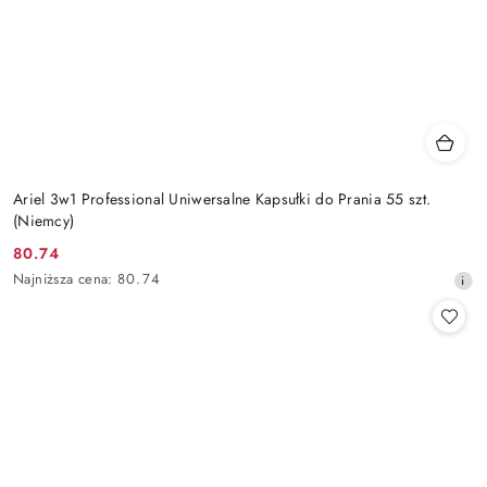
Ariel 3w1 Professional Uniwersalne Kapsułki do Prania 55 szt.
(Niemcy)
80.74
Cena
Najniższa
Najniższa cena:
80.74
promocyjna:
cena
z
30
dni
przed
obniżką