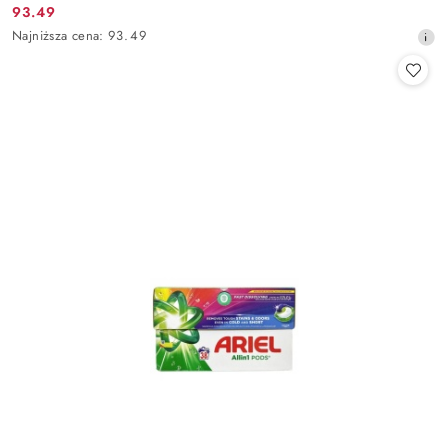
93.49
Cena
Najniższa
Najniższa cena:
93.49
promocyjna:
cena
z
30
dni
przed
obniżką