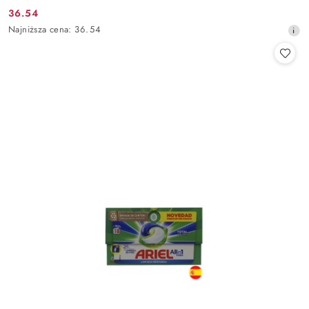
36.54
Cena
Najniższa
Najniższa cena:
36.54
promocyjna:
cena
z
30
dni
przed
obniżką