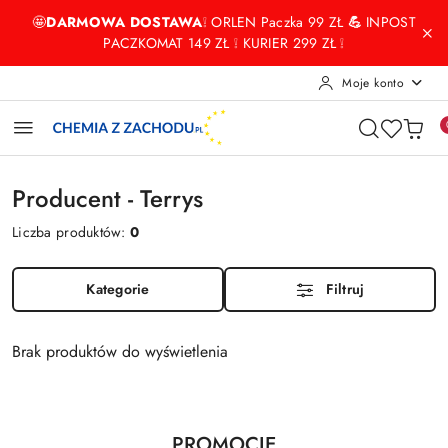
Przejdź do treści głównej
Przejdź do wyszukiwarki
Przejdź do moje konto
Przejdź do menu głównego
Przejdź do stopki
🤩
DARMOWA DOSTAWA
❕ ORLEN Paczka 99 ZŁ
💪
INPOST
PACZKOMAT 149 ZŁ ❕ KURIER 299 ZŁ ❕
Moje konto
Producent - Terrys
Liczba produktów:
0
Kategorie
Filtruj
Brak produktów do wyświetlenia
Produkty
PROMOCJE