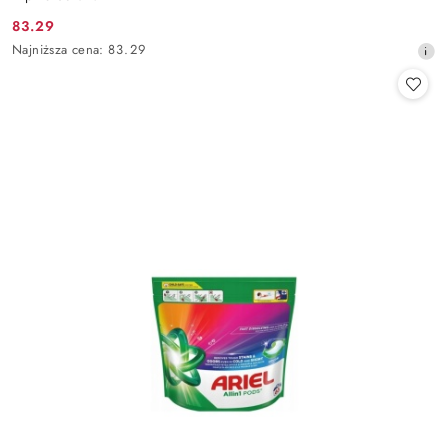
83.29
Cena
Najniższa
Najniższa cena:
83.29
promocyjna:
cena
z
30
dni
przed
obniżką