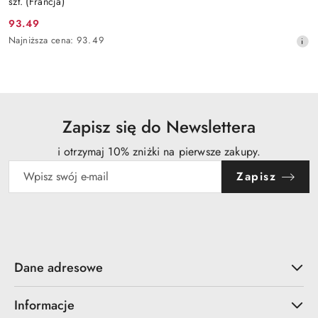
szt. (Francja)
93.49
Cena
Najniższa
Najniższa cena:
93.49
promocyjna:
cena
z
30
dni
przed
obniżką
Zapisz się do Newslettera
i otrzymaj 10% zniżki na pierwsze zakupy.
Zapisz
Dane adresowe
Informacje