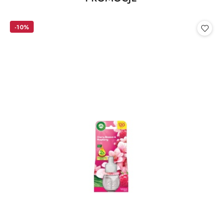
Pomiń karuzelę produktów
o
statusie:
-10%