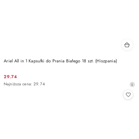
Ariel All in 1 Kapsułki do Prania Białego 18 szt. (Hiszpania)
29.74
Cena
Najniższa
Najniższa cena:
29.74
promocyjna:
cena
z
30
dni
przed
obniżką