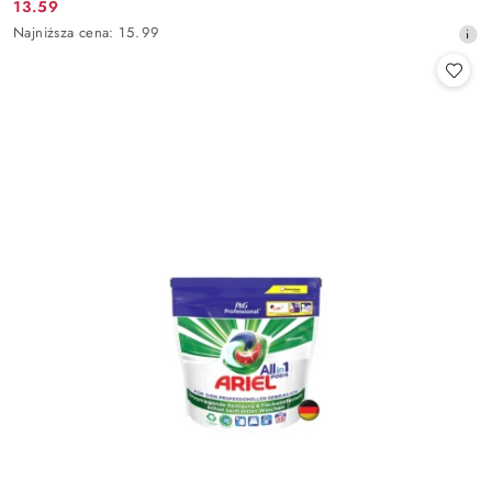
13.59
Cena
Najniższa
Najniższa cena:
15.99
promocyjna:
cena
z
30
dni
przed
obniżką