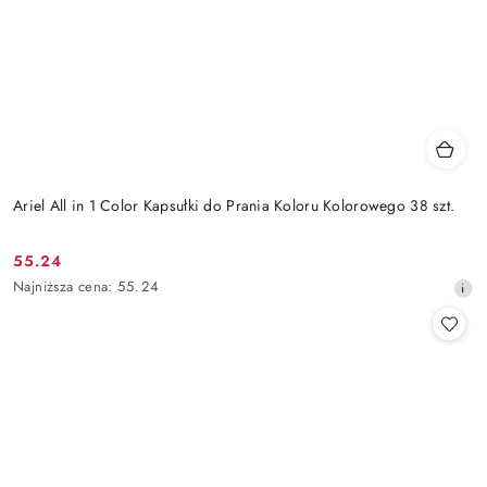
Ariel All in 1 Color Kapsułki do Prania Koloru Kolorowego 38 szt.
55.24
Cena
Najniższa
Najniższa cena:
55.24
promocyjna:
cena
z
30
dni
przed
obniżką