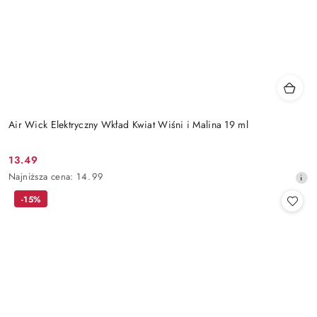
Air Wick Elektryczny Wkład Kwiat Wiśni i Malina 19 ml
13.49
Cena
Najniższa
Najniższa cena:
14.99
promocyjna:
cena
-15%
z
30
dni
przed
obniżką