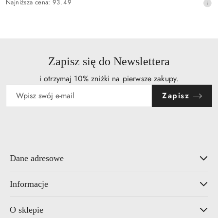
Najniższa
Najniższa cena:
93.49
promocyjna:
cena
z
30
dni
przed
obniżką
Zapisz się do Newslettera
i otrzymaj 10% zniżki na pierwsze zakupy.
Zapisz
Dane adresowe
Informacje
O sklepie