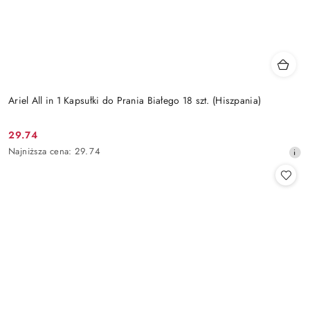
Ariel All in 1 Kapsułki do Prania Białego 18 szt. (Hiszpania)
29.74
Cena
Najniższa
Najniższa cena:
29.74
promocyjna:
cena
z
30
dni
przed
obniżką