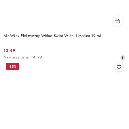
Air Wick Elektryczny Wkład Kwiat Wiśni i Malina 19 ml
13.49
Cena
Najniższa
Najniższa cena:
14.99
promocyjna:
cena
-15%
z
30
dni
przed
obniżką