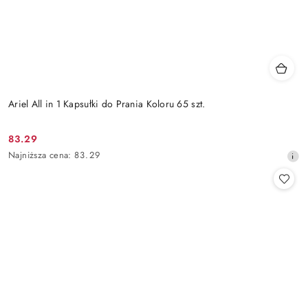
Ariel All in 1 Kapsułki do Prania Koloru 65 szt.
83.29
Cena
Najniższa
Najniższa cena:
83.29
promocyjna:
cena
z
30
dni
przed
obniżką