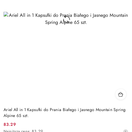
Ariel All in 1 Kapsułki do Prania Białego i Jasnego Mountain Spring
Alpine 65 szt.
83.29
Cena
Najniższa
Najniższa cena:
83.29