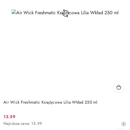
Air Wick Freshmatic Księżycowa Lilia Wkład 250 ml
13.59
Cena
Najniższa
Najniższa cena:
15.99
promocyjna:
cena