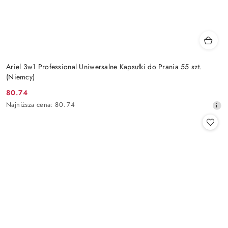
Ariel 3w1 Professional Uniwersalne Kapsułki do Prania 55 szt.
(Niemcy)
80.74
Cena
Najniższa
Najniższa cena:
80.74
promocyjna:
cena
z
30
dni
przed
obniżką