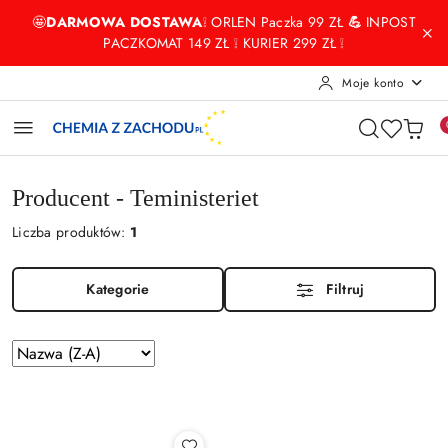
Przejdź do treści głównej
Przejdź do wyszukiwarki
Przejdź do moje konto
Przejdź do menu głównego
Przejdź do stopki
🤩
DARMOWA DOSTAWA
❕ ORLEN Paczka 99 ZŁ
💪
INPOST
PACZKOMAT 149 ZŁ ❕ KURIER 299 ZŁ ❕
Moje konto
Producent - Teministeriet
Liczba produktów:
1
Kategorie
Filtruj
Zastosowano
Sortuj
sortowanie:
według
Nazwa
(Z-
A).