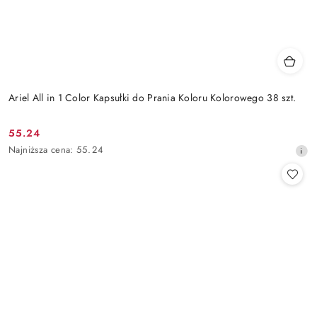
Ariel All in 1 Color Kapsułki do Prania Koloru Kolorowego 38 szt.
55.24
Cena
Najniższa
Najniższa cena:
55.24
promocyjna:
cena
z
30
dni
przed
obniżką