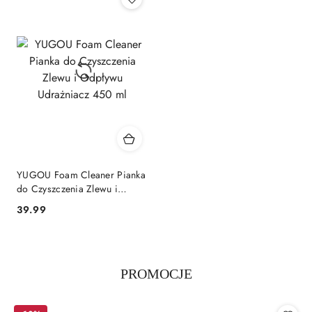
YUGOU Foam Cleaner Pianka
do Czyszczenia Zlewu i
Odpływu Udrażniacz 450 ml
Cena:
39.99
Produkty
PROMOCJE
Pomiń karuzelę produktów
o
statusie: