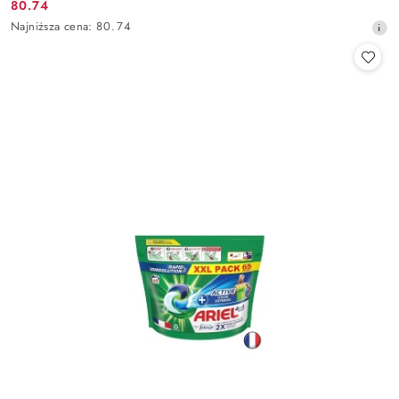
80.74
Cena
Najniższa
Najniższa cena:
80.74
promocyjna:
cena
z
30
dni
przed
obniżką