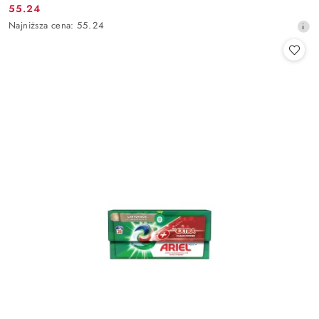
55.24
Cena
Najniższa
Najniższa cena:
55.24
promocyjna:
cena
z
30
dni
przed
obniżką