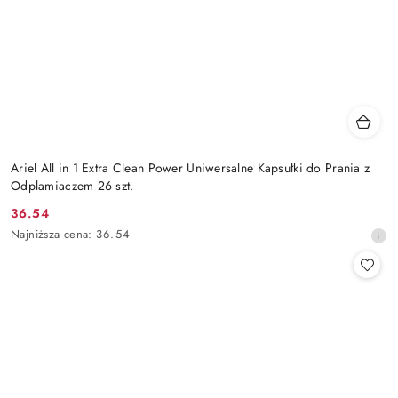
Ariel All in 1 Extra Clean Power Uniwersalne Kapsułki do Prania z
Odplamiaczem 26 szt.
36.54
Cena
Najniższa
Najniższa cena:
36.54
promocyjna:
cena
z
30
dni
przed
obniżką