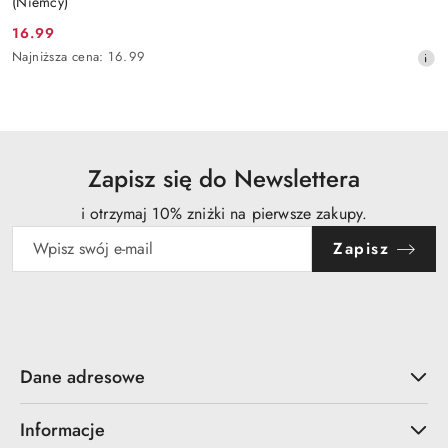
(Niemcy)
16.99
Cena
Najniższa
Najniższa cena:
16.99
promocyjna:
cena
z
30
dni
przed
obniżką
Zapisz się do Newslettera
i otrzymaj 10% zniżki na pierwsze zakupy.
Zapisz
Dane adresowe
Informacje