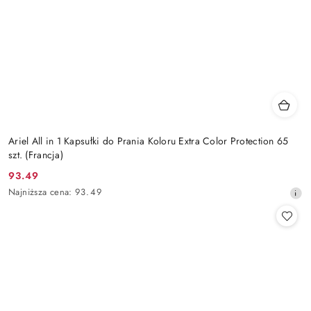
Ariel All in 1 Kapsułki do Prania Koloru Extra Color Protection 65
szt. (Francja)
93.49
Cena
Najniższa
Najniższa cena:
93.49
promocyjna:
cena
z
30
dni
przed
obniżką