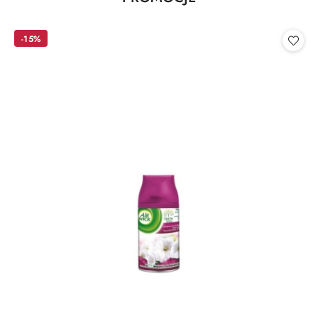
Pomiń karuzelę produktów
o
statusie:
-15%