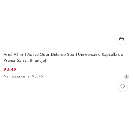
Ariel All in 1 Active Odor Defense Sport Uniwersalne Kapsułki do
Prania 65 szt. (Francja)
93.49
Cena
Najniższa
Najniższa cena:
93.49
promocyjna:
cena
z
30
dni
przed
obniżką