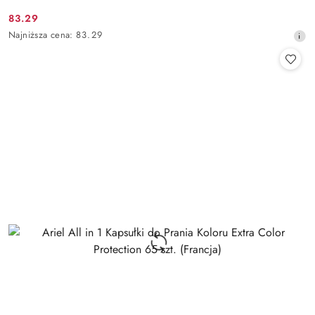
83.29
Cena
Najniższa
Najniższa cena:
83.29
promocyjna:
cena
z
30
dni
przed
obniżką