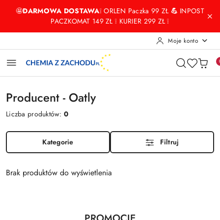
Przejdź do treści głównej
Przejdź do wyszukiwarki
Przejdź do moje konto
Przejdź do menu głównego
Przejdź do stopki
🤩
DARMOWA DOSTAWA
❕ ORLEN Paczka 99 ZŁ
💪
INPOST
PACZKOMAT 149 ZŁ ❕ KURIER 299 ZŁ ❕
Moje konto
Producent - Oatly
Liczba produktów:
0
Kategorie
Filtruj
Brak produktów do wyświetlenia
Produkty
PROMOCJE