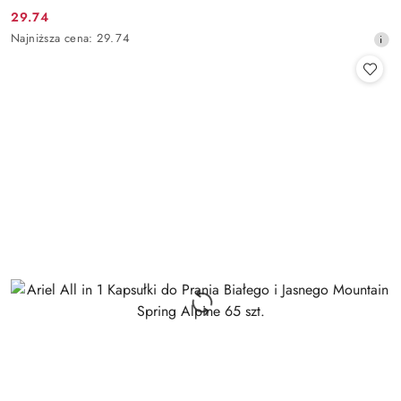
29.74
Cena
Najniższa
Najniższa cena:
29.74
promocyjna:
cena
z
30
dni
przed
obniżką