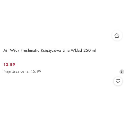
Air Wick Freshmatic Księżycowa Lilia Wkład 250 ml
13.59
Cena
Najniższa
Najniższa cena:
15.99
promocyjna:
cena
z
30
dni
przed
obniżką