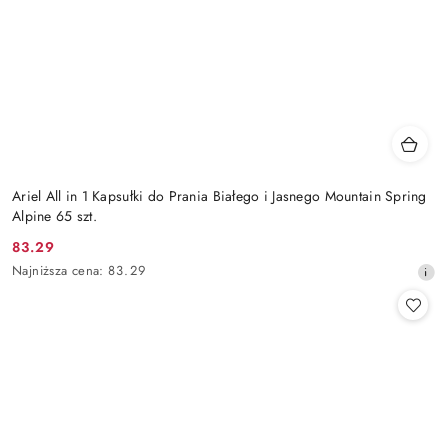
Ariel All in 1 Kapsułki do Prania Białego i Jasnego Mountain Spring
Alpine 65 szt.
83.29
Cena
Najniższa
Najniższa cena:
83.29
promocyjna:
cena
z
30
dni
przed
obniżką