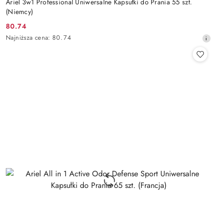
Ariel 3w1 Professional Uniwersalne Kapsułki do Prania 55 szt.
(Niemcy)
80.74
Cena
Najniższa
Najniższa cena:
80.74
promocyjna:
cena
z
30
dni
przed
obniżką