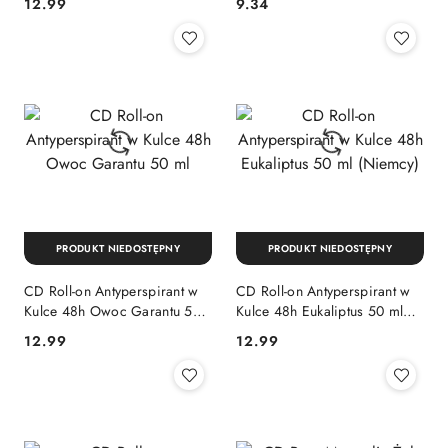
Cena:
Cena:
12.99
9.34
(Niemcy)
(Niemcy)
PRODUKT NIEDOSTĘPNY
PRODUKT NIEDOSTĘPNY
CD Roll-on Antyperspirant w
CD Roll-on Antyperspirant w
Kulce 48h Owoc Garantu 50
Kulce 48h Eukaliptus 50 ml
ml
(Niemcy)
Cena:
Cena:
12.99
12.99