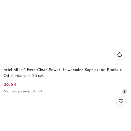
Ariel All in 1 Extra Clean Power Uniwersalne Kapsułki do Prania z
Odplamiaczem 26 szt.
36.54
Cena
Najniższa
Najniższa cena:
36.54
promocyjna:
cena
z
30
dni
przed
obniżką