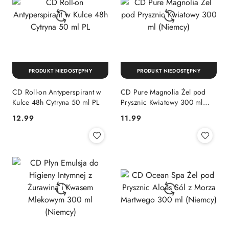
PRODUKT NIEDOSTĘPNY
PRODUKT NIEDOSTĘPNY
CD Roll-on Antyperspirant w
CD Pure Magnolia Żel pod
Kulce 48h Cytryna 50 ml PL
Prysznic Kwiatowy 300 ml
(Niemcy)
Cena:
Cena:
12.99
11.99