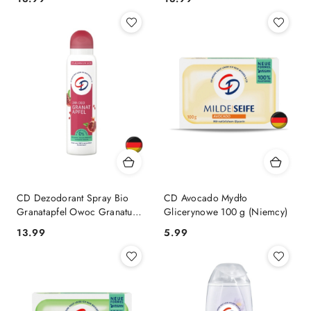
CD Dezodorant Spray Bio
CD Avocado Mydło
Granatapfel Owoc Granatu
Glicerynowe 100 g (Niemcy)
24h 150 ml (Niemcy)
Cena:
Cena:
13.99
5.99