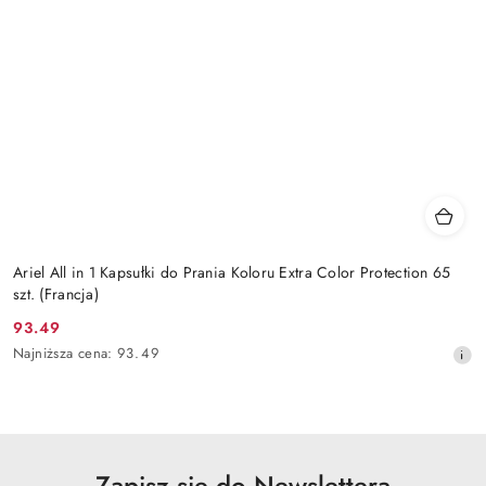
Ariel All in 1 Kapsułki do Prania Koloru Extra Color Protection 65
szt. (Francja)
93.49
Cena
Najniższa
Najniższa cena:
93.49
promocyjna:
cena
z
30
dni
przed
obniżką
Zapisz się do Newslettera