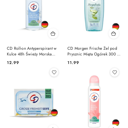
CD Roll-on Antyperspirant w
CD Morgen Frische Żel pod
Kulce 48h Świeży Morska
Prysznic Mięta Ogórek 300 ml
Bryza 50 ml (Niemcy)
(Niemcy)
Cena:
Cena:
12.99
11.99