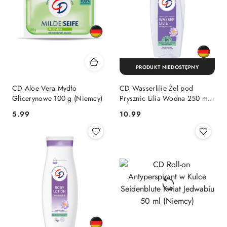
PRODUKT NIEDOSTĘPNY
CD Aloe Vera Mydło
CD Wasserlilie Żel pod
Glicerynowe 100 g (Niemcy)
Prysznic Lilia Wodna 250 ml
(Niemcy)
Cena:
Cena:
5.99
10.99