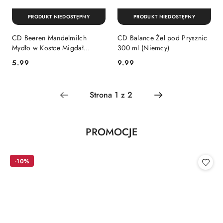
PRODUKT NIEDOSTĘPNY
PRODUKT NIEDOSTĘPNY
CD Beeren Mandelmilch
CD Balance Żel pod Prysznic
Mydło w Kostce Migdał
300 ml (Niemcy)
Malina Żurawina 100g
Cena:
Cena:
5.99
9.99
(Niemcy)
Produkty
PROMOCJE
Pomiń karuzelę produktów
o
statusie:
-10%