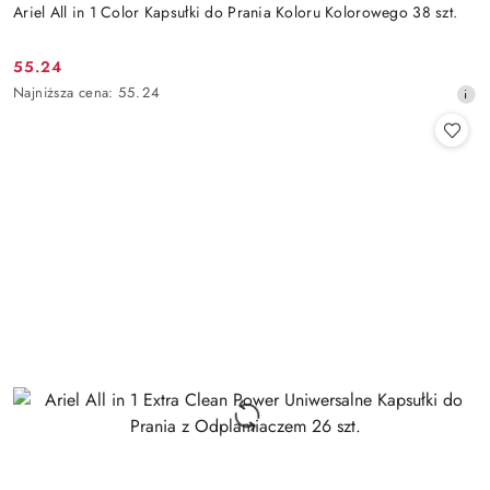
Ariel All in 1 Color Kapsułki do Prania Koloru Kolorowego 38 szt.
55.24
Cena
Najniższa
Najniższa cena:
55.24
promocyjna:
cena
z
30
dni
przed
obniżką