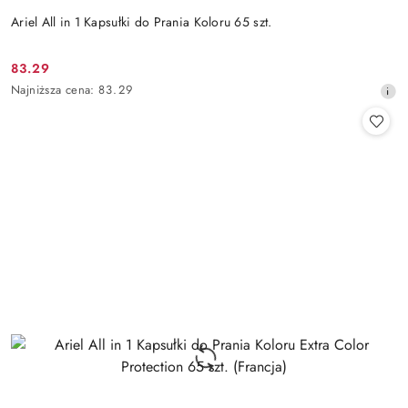
Ariel All in 1 Kapsułki do Prania Koloru 65 szt.
83.29
Cena
Najniższa
Najniższa cena:
83.29
promocyjna:
cena
z
30
dni
przed
obniżką