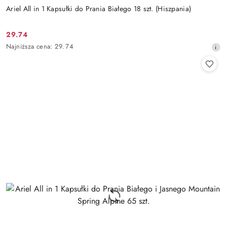
Ariel All in 1 Kapsułki do Prania Białego 18 szt. (Hiszpania)
29.74
Cena
Najniższa
Najniższa cena:
29.74
promocyjna:
cena
z
30
dni
przed
obniżką