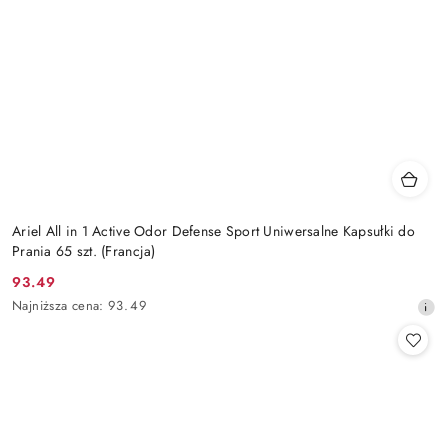
Ariel All in 1 Active Odor Defense Sport Uniwersalne Kapsułki do
Prania 65 szt. (Francja)
93.49
Cena
Najniższa
Najniższa cena:
93.49
promocyjna:
cena
z
30
dni
przed
obniżką