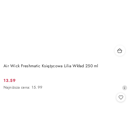
Air Wick Freshmatic Księżycowa Lilia Wkład 250 ml
13.59
Cena
Najniższa
Najniższa cena:
15.99
promocyjna:
cena
z
30
dni
przed
obniżką