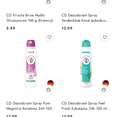
CD Frische Brise Mydło
CD Dezodorant Spray
Glicerynowe 100 g (Niemcy)
Seidenblute Kwiat Jedwabiu
24h 150 ml (Niemcy)
Cena:
Cena:
5.99
13.99
CD Dezodorant Spray Pure
CD Dezodorant Spray Feel
Magnolia Kwiatowy 24h 150
Fresh Eukaliptus 24h 150 ml
ml (Niemcy)
(Niemcy)
Cena:
Cena:
13.99
13.99