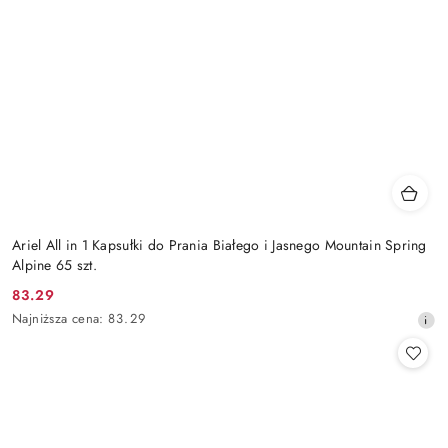
Ariel All in 1 Kapsułki do Prania Białego i Jasnego Mountain Spring
Alpine 65 szt.
83.29
Cena
Najniższa
Najniższa cena:
83.29
promocyjna:
cena
z
30
dni
przed
obniżką