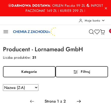
Przejdź do treści głównej
Przejdź do wyszukiwarki
Przejdź do moje konto
Przejdź do menu głównego
Przejdź do stopki
🤩
DARMOWA DOSTAWA
❕ ORLEN Paczka 99 ZŁ
💪
INPOST
PACZKOMAT 149 ZŁ ❕ KURIER 299 ZŁ ❕
Moje konto
Producent - Lornamead GmbH
Liczba produktów:
31
Kategorie
Filtruj
Zastosowano
Sortuj
według
sortowanie:
Nazwa
(Z-
A).