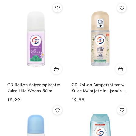
CD Roll-on Antyperspirant w
CD Roll-on Antyperspirant w
Kulce Lilia Wodna 50 ml
Kulce Kwiat Jaśminu Jasmin 50
ml
Cena:
Cena:
12.99
12.99