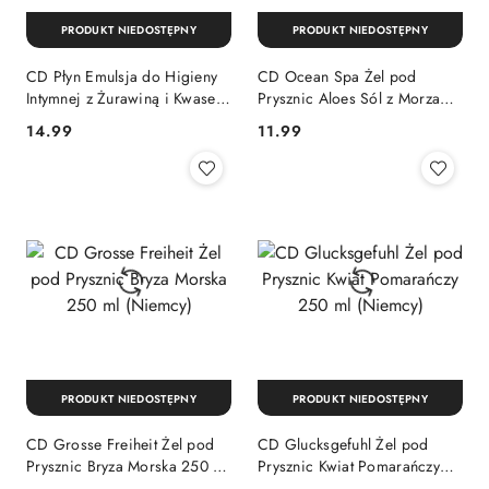
PRODUKT NIEDOSTĘPNY
PRODUKT NIEDOSTĘPNY
CD Płyn Emulsja do Higieny
CD Ocean Spa Żel pod
Intymnej z Żurawiną i Kwasem
Prysznic Aloes Sól z Morza
Mlekowym 300 ml (Niemcy)
Martwego 300 ml (Niemcy)
Cena:
Cena:
14.99
11.99
PRODUKT NIEDOSTĘPNY
PRODUKT NIEDOSTĘPNY
CD Grosse Freiheit Żel pod
CD Glucksgefuhl Żel pod
Prysznic Bryza Morska 250 ml
Prysznic Kwiat Pomarańczy
(Niemcy)
250 ml (Niemcy)