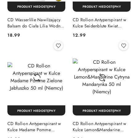
PRODUKT NIEDOSTĘPNY
PRODUKT NIEDOSTĘPNY
CD Wasserlilie Nawilżający
CD Roll-on Antyperspirant w
Balsam do Ciała Lilia Wodna
Kulce Seidenblute Kwiat
400 ml (Niemcy)
Jedwabiu 50 ml (Niemcy)
Cena:
Cena:
18.99
12.99
PRODUKT NIEDOSTĘPNY
PRODUKT NIEDOSTĘPNY
CD Roll-on Antyperspirant w
CD Roll-on Antyperspirant w
Kulce Madame Pomme
Kulce Lemon&Mandarine
Zielone Jabłuszko 50 ml
Cytryna Mandarynka 50 ml