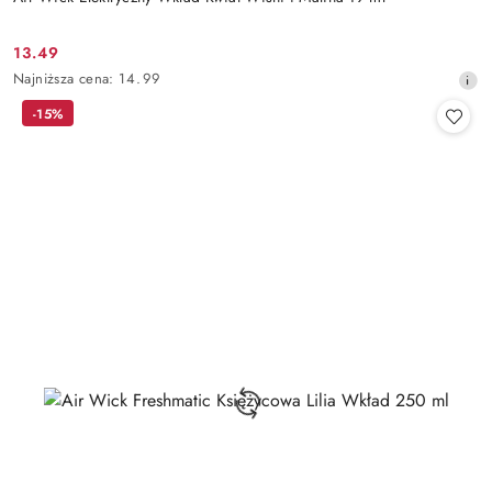
13.49
Cena
Najniższa
Najniższa cena:
14.99
promocyjna:
cena
-15%
z
30
dni
przed
obniżką