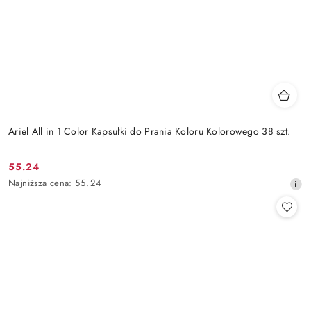
Ariel All in 1 Color Kapsułki do Prania Koloru Kolorowego 38 szt.
55.24
Cena
Najniższa
Najniższa cena:
55.24
promocyjna:
cena
z
30
dni
przed
obniżką