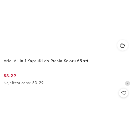
Ariel All in 1 Kapsułki do Prania Koloru 65 szt.
83.29
Cena
Najniższa
Najniższa cena:
83.29
promocyjna:
cena
z
30
dni
przed
obniżką