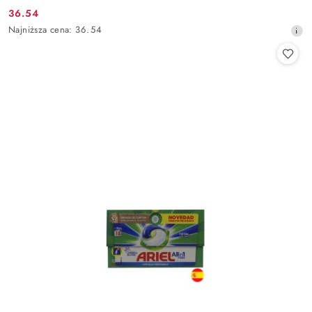
36.54
Cena
Najniższa
Najniższa cena:
36.54
promocyjna:
cena
z
30
dni
przed
obniżką