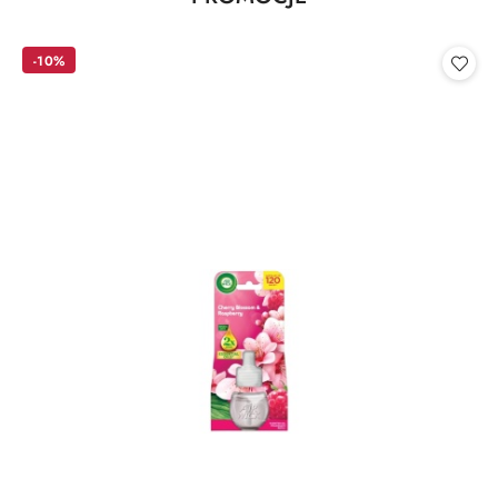
Pomiń karuzelę produktów
o
statusie:
-10%