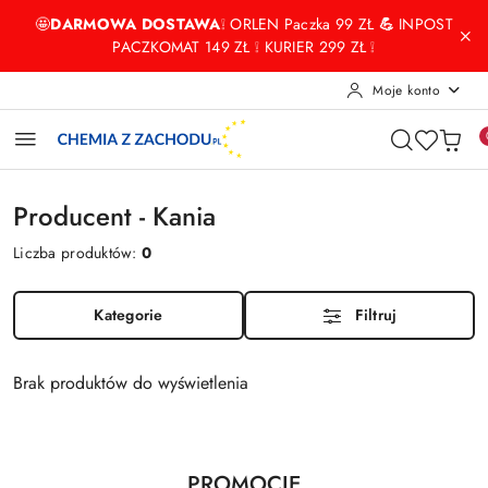
Przejdź do treści głównej
Przejdź do wyszukiwarki
Przejdź do moje konto
Przejdź do menu głównego
Przejdź do stopki
🤩
DARMOWA DOSTAWA
❕ ORLEN Paczka 99 ZŁ
💪
INPOST
PACZKOMAT 149 ZŁ ❕ KURIER 299 ZŁ ❕
Moje konto
Producent - Kania
Liczba produktów:
0
Kategorie
Filtruj
Brak produktów do wyświetlenia
Produkty
PROMOCJE