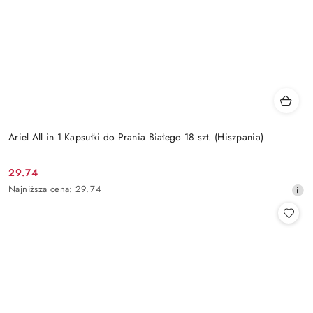
Ariel All in 1 Kapsułki do Prania Białego 18 szt. (Hiszpania)
29.74
Cena
Najniższa
Najniższa cena:
29.74
promocyjna:
cena
z
30
dni
przed
obniżką