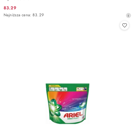
83.29
Cena
Najniższa
Najniższa cena:
83.29
promocyjna:
cena
z
30
dni
przed
obniżką