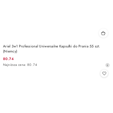
Ariel 3w1 Professional Uniwersalne Kapsułki do Prania 55 szt.
(Niemcy)
80.74
Cena
Najniższa
Najniższa cena:
80.74
promocyjna:
cena
z
30
dni
przed
obniżką