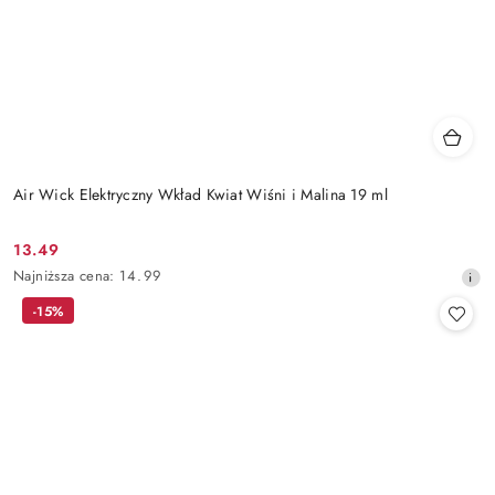
Air Wick Elektryczny Wkład Kwiat Wiśni i Malina 19 ml
13.49
Cena
Najniższa
Najniższa cena:
14.99
promocyjna:
cena
-15%
z
30
dni
przed
obniżką