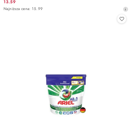
13.59
Cena
Najniższa
Najniższa cena:
15.99
promocyjna:
cena
z
30
dni
przed
obniżką