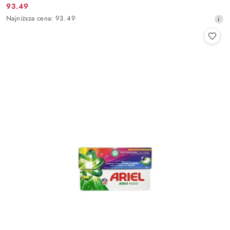
93.49
Cena
Najniższa
Najniższa cena:
93.49
promocyjna:
cena
z
30
dni
przed
obniżką