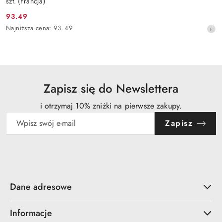
szt. (Francja)
93.49
Cena
Najniższa
Najniższa cena:
93.49
promocyjna:
cena
z
30
dni
przed
obniżką
Zapisz się do Newslettera
i otrzymaj 10% zniżki na pierwsze zakupy.
Zapisz
Dane adresowe
Informacje