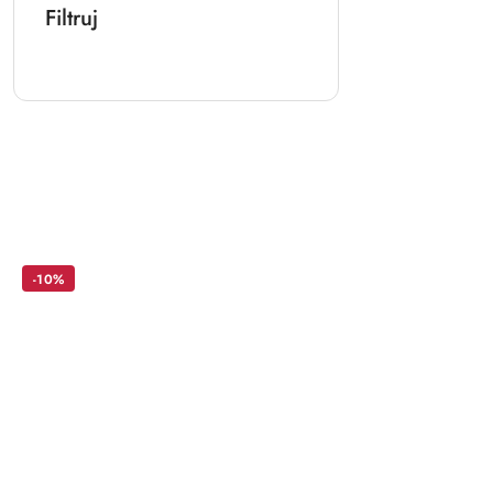
Filtruj
Pomiń karuzelę produktów
-10%