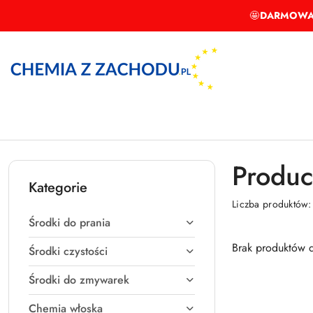
Przejdź do treści głównej
Przejdź do wyszukiwarki
Przejdź do moje konto
Przejdź do menu głównego
Przejdź do stopki
🤩
DARMOWA
Produc
Kategorie
Liczba produktów
Środki do prania
Brak produktów d
Środki czystości
Środki do zmywarek
Chemia włoska