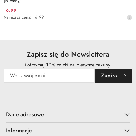
(Niemcy)
16.99
Cena
Najniższa
Najniższa cena:
16.99
promocyjna:
cena
z
30
dni
przed
obniżką
Zapisz się do Newslettera
i otrzymaj 10% zniżki na pierwsze zakupy.
Zapisz
Dane adresowe
Informacje