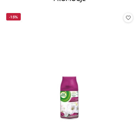
Pomiń karuzelę produktów
o
statusie:
-15%