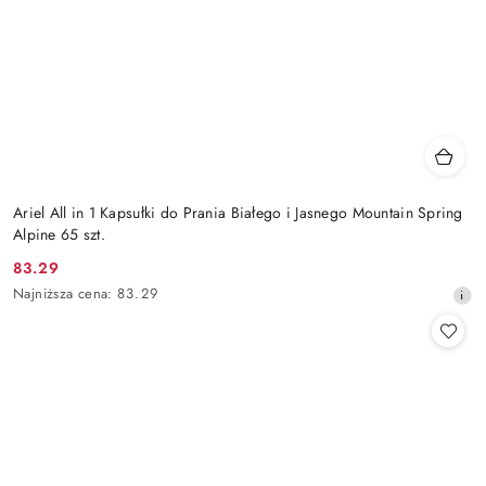
Ariel All in 1 Kapsułki do Prania Białego i Jasnego Mountain Spring
Alpine 65 szt.
83.29
Cena
Najniższa
Najniższa cena:
83.29
promocyjna:
cena
z
30
dni
przed
obniżką