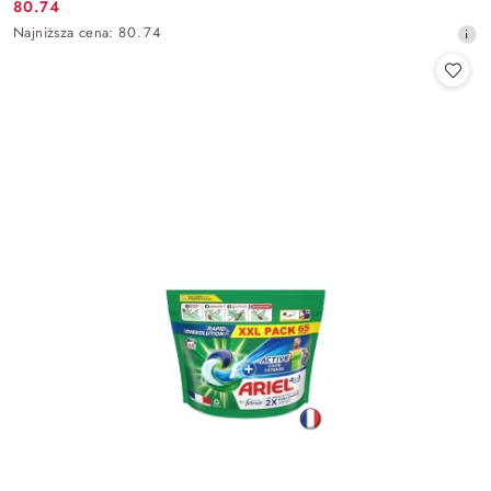
80.74
Cena
Najniższa
Najniższa cena:
80.74
promocyjna:
cena
z
30
dni
przed
obniżką