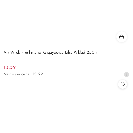
Air Wick Freshmatic Księżycowa Lilia Wkład 250 ml
13.59
Cena
Najniższa
Najniższa cena:
15.99
promocyjna:
cena
z
30
dni
przed
obniżką