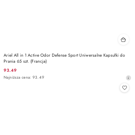
Ariel All in 1 Active Odor Defense Sport Uniwersalne Kapsułki do
Prania 65 szt. (Francja)
93.49
Cena
Najniższa
Najniższa cena:
93.49
promocyjna:
cena
z
30
dni
przed
obniżką