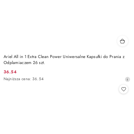
Ariel All in 1 Extra Clean Power Uniwersalne Kapsułki do Prania z
Odplamiaczem 26 szt.
36.54
Cena
Najniższa
Najniższa cena:
36.54
promocyjna:
cena
z
30
dni
przed
obniżką