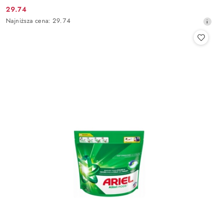
29.74
Cena
Najniższa
Najniższa cena:
29.74
promocyjna:
cena
z
30
dni
przed
obniżką