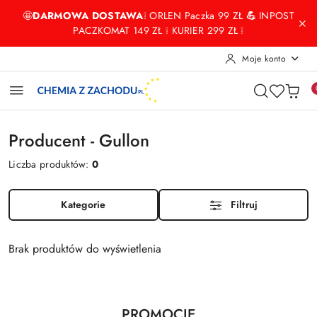
Przejdź do treści głównej
Przejdź do wyszukiwarki
Przejdź do moje konto
Przejdź do menu głównego
Przejdź do stopki
🤩
DARMOWA DOSTAWA
❕ ORLEN Paczka 99 ZŁ
💪
INPOST
PACZKOMAT 149 ZŁ ❕ KURIER 299 ZŁ ❕
Moje konto
Producent - Gullon
Liczba produktów:
0
Kategorie
Filtruj
Brak produktów do wyświetlenia
Produkty
PROMOCJE