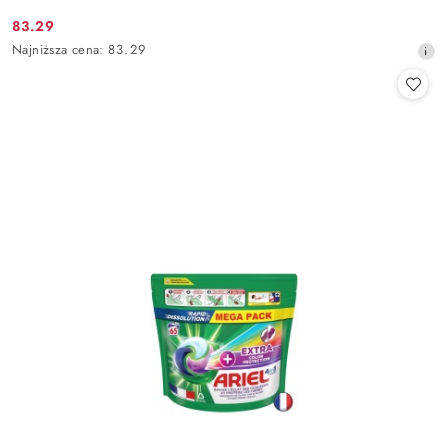
83.29
Cena
Najniższa
Najniższa cena:
83.29
promocyjna:
cena
z
30
dni
przed
obniżką