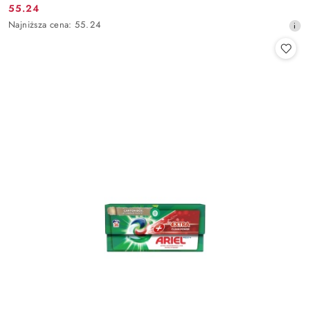
55.24
Cena
Najniższa
Najniższa cena:
55.24
promocyjna:
cena
z
30
dni
przed
obniżką