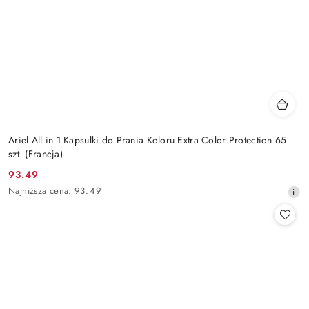
Ariel All in 1 Kapsułki do Prania Koloru Extra Color Protection 65
szt. (Francja)
93.49
Cena
Najniższa
Najniższa cena:
93.49
promocyjna:
cena
z
30
dni
przed
obniżką