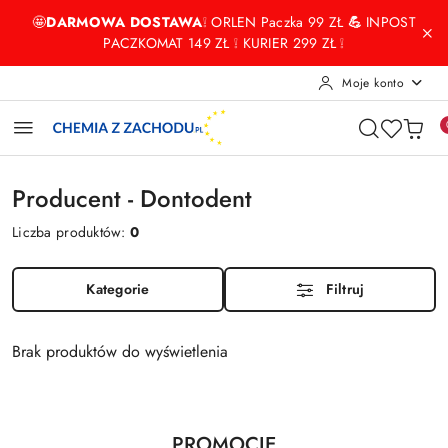
Przejdź do treści głównej
Przejdź do wyszukiwarki
Przejdź do moje konto
Przejdź do menu głównego
Przejdź do stopki
🤩
DARMOWA DOSTAWA
❕ ORLEN Paczka 99 ZŁ
💪
INPOST
PACZKOMAT 149 ZŁ ❕ KURIER 299 ZŁ ❕
Moje konto
Producent - Dontodent
Liczba produktów:
0
Kategorie
Filtruj
Brak produktów do wyświetlenia
Produkty
PROMOCJE