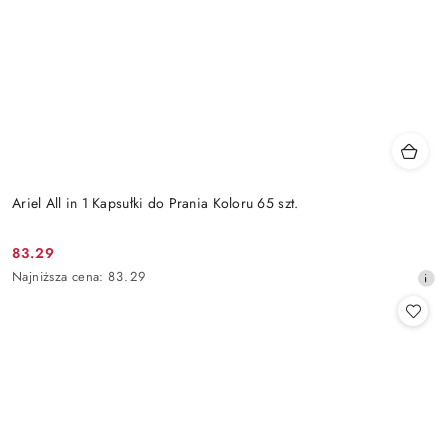
Ariel All in 1 Kapsułki do Prania Koloru 65 szt.
83.29
Cena
Najniższa
Najniższa cena:
83.29
promocyjna:
cena
z
30
dni
przed
obniżką