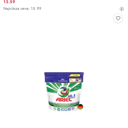
13.59
Cena
Najniższa
Najniższa cena:
15.99
promocyjna:
cena
z
30
dni
przed
obniżką