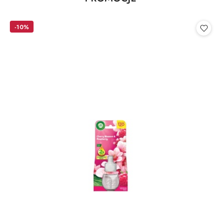
Pomiń karuzelę produktów
o
statusie:
-10%