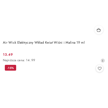
Air Wick Elektryczny Wkład Kwiat Wiśni i Malina 19 ml
13.49
Cena
Najniższa
Najniższa cena:
14.99
promocyjna:
cena
-15%
z
30
dni
przed
obniżką