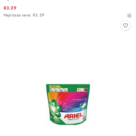
83.29
Cena
Najniższa
Najniższa cena:
83.29
promocyjna:
cena
z
30
dni
przed
obniżką