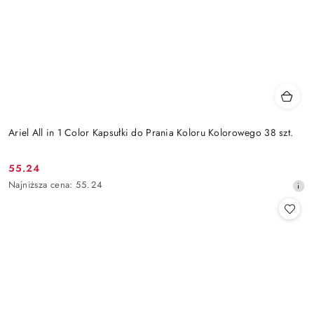
Ariel All in 1 Color Kapsułki do Prania Koloru Kolorowego 38 szt.
55.24
Cena
Najniższa
Najniższa cena:
55.24
promocyjna:
cena
z
30
dni
przed
obniżką