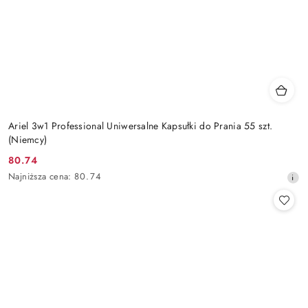
Ariel 3w1 Professional Uniwersalne Kapsułki do Prania 55 szt.
(Niemcy)
80.74
Cena
Najniższa
Najniższa cena:
80.74
promocyjna:
cena
z
30
dni
przed
obniżką