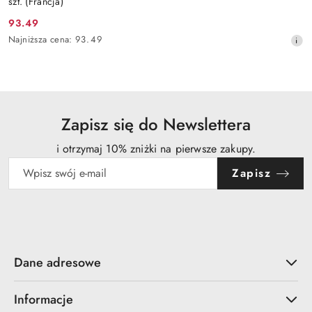
szt. (Francja)
93.49
Cena
Najniższa
Najniższa cena:
93.49
promocyjna:
cena
z
30
dni
przed
obniżką
Zapisz się do Newslettera
i otrzymaj 10% zniżki na pierwsze zakupy.
Zapisz
Dane adresowe
Informacje