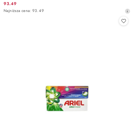
93.49
Cena
Najniższa
Najniższa cena:
93.49
promocyjna:
cena
z
30
dni
przed
obniżką