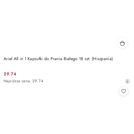
Ariel All in 1 Kapsułki do Prania Białego 18 szt. (Hiszpania)
29.74
Cena
Najniższa
Najniższa cena:
29.74
promocyjna:
cena
z
30
dni
przed
obniżką