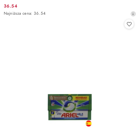
36.54
Cena
Najniższa
Najniższa cena:
36.54
promocyjna:
cena
z
30
dni
przed
obniżką