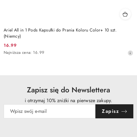
Ariel All in 1 Pods Kapsułki do Prania Koloru Color+ 10 szt.
(Niemcy)
16.99
Cena
Najniższa
Najniższa cena:
16.99
promocyjna:
cena
z
30
dni
przed
obniżką
Zapisz się do Newslettera
i otrzymaj 10% zniżki na pierwsze zakupy.
Zapisz