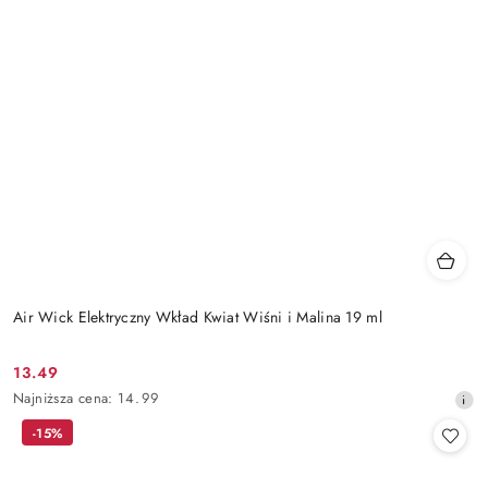
Air Wick Elektryczny Wkład Kwiat Wiśni i Malina 19 ml
13.49
Cena
Najniższa
Najniższa cena:
14.99
promocyjna:
cena
-15%
z
30
dni