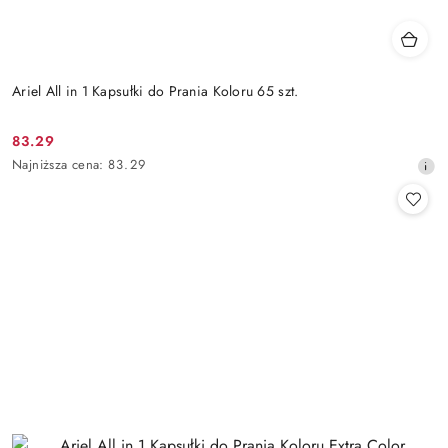
Ariel All in 1 Kapsułki do Prania Koloru 65 szt.
83.29
Cena
Najniższa
Najniższa cena:
83.29
promocyjna:
cena
z
30
dni
przed
obniżką