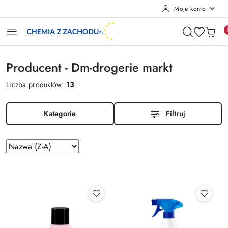
Moje konto
Przejdź do treści głównej
Przejdź do wyszukiwarki
Przejdź do moje konto
Przejdź do menu głównego
Przejdź do stopki
Producent - Dm-drogerie markt
Liczba produktów:
13
Kategorie
Filtruj
Zastosowano
Sortuj
według
sortowanie:
Nazwa
(Z-
A).