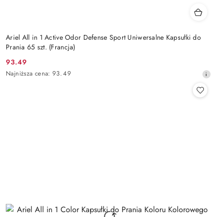
Ariel All in 1 Active Odor Defense Sport Uniwersalne Kapsułki do
Prania 65 szt. (Francja)
93.49
Cena
Najniższa
Najniższa cena:
93.49
promocyjna:
cena
z
30
dni
przed
obniżką