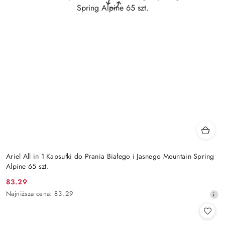
Ariel All in 1 Kapsułki do Prania Białego i Jasnego Mountain Spring
Alpine 65 szt.
83.29
Cena
Najniższa
Najniższa cena:
83.29
promocyjna:
cena
z
30