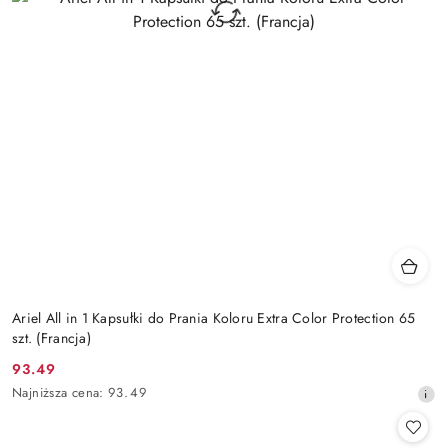
Ariel All in 1 Kapsułki do Prania Koloru Extra Color Protection 65
szt. (Francja)
93.49
Cena
Najniższa
Najniższa cena:
93.49
promocyjna:
cena
z
30