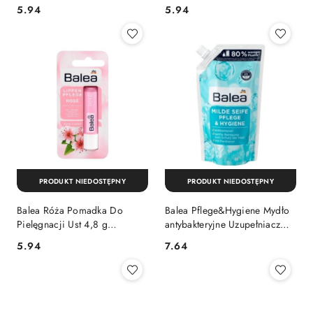
Cena:
Cena:
5.94
5.94
PRODUKT NIEDOSTĘPNY
PRODUKT NIEDOSTĘPNY
Balea Róża Pomadka Do
Balea Pflege&Hygiene Mydło
Pielęgnacji Ust 4,8 g
antybakteryjne Uzupełniacz
(Niemcy)
500 ml (Niemcy)
Cena:
Cena:
5.94
7.64