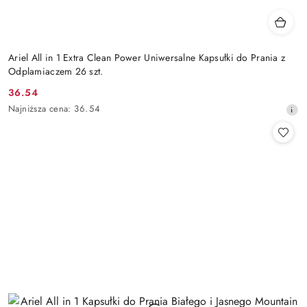
Ariel All in 1 Extra Clean Power Uniwersalne Kapsułki do Prania z
Odplamiaczem 26 szt.
36.54
Cena
Najniższa
Najniższa cena:
36.54
promocyjna:
cena
z
30
dni
przed
obniżką