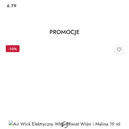
ml (Niemcy)
Cena:
6.79
Produkty
PROMOCJE
Pomiń karuzelę produktów
o
statusie:
-10%