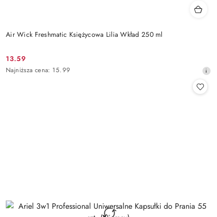
Air Wick Freshmatic Księżycowa Lilia Wkład 250 ml
13.59
Cena
Najniższa
Najniższa cena:
15.99
promocyjna:
cena
z
30
dni
przed
obniżką