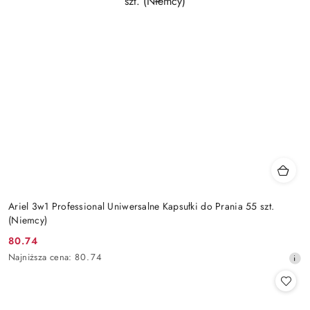
Ariel 3w1 Professional Uniwersalne Kapsułki do Prania 55 szt.
(Niemcy)
80.74
Cena
Najniższa
Najniższa cena:
80.74
promocyjna:
cena
z
30
dni