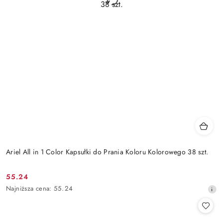
Ariel All in 1 Color Kapsułki do Prania Koloru Kolorowego 38 szt.
55.24
Cena
Najniższa
Najniższa cena:
55.24
promocyjna:
cena
z
30