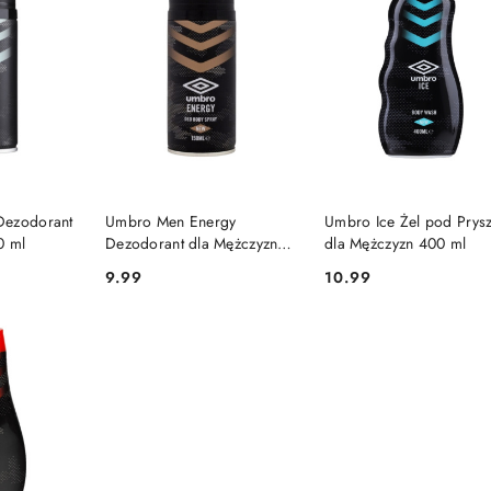
SZYKA
DO KOSZYKA
DO KOSZYKA
Dezodorant
Umbro Men Energy
Umbro Ice Żel pod Prys
0 ml
Dezodorant dla Mężczyzn
dla Mężczyzn 400 ml
150 ml
9.99
10.99
Cena:
Cena: