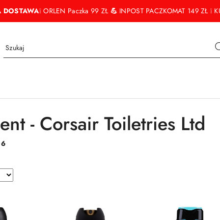
 DOSTAWA
❕ ORLEN Paczka 99 ZŁ
💪
INPOST PACZKOMAT 149 ZŁ ❕ KU
nt - Corsair Toiletries Ltd
:
6