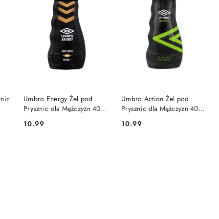
DO KOSZYKA
DO KOSZYKA
znic
Umbro Energy Żel pod
Umbro Action Żel pod
Prysznic dla Mężczyzn 400
Prysznic dla Mężczyzn 400
ml
ml
10.99
10.99
Cena:
Cena: