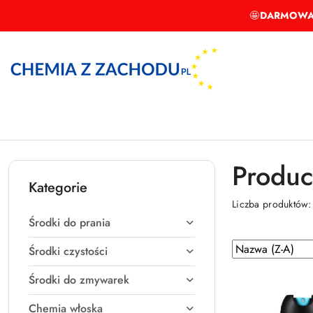
Przejdź do treści głównej
Przejdź do wyszukiwarki
Przejdź do moje konto
Przejdź do menu głównego
Przejdź do stopki
🤩
DARMOWA
Produce
Kategorie
Liczba produktów
Środki do prania
Zastosowano
Sortuj
Środki czystości
według
sortowanie:
Środki do zmywarek
Nazwa
(Z-
Chemia włoska