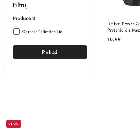
Filtruj
Producent
PRODUKT NIE
Umbro Power Że
Prysznic dla Mę
Producent:
Corsair Toiletries Ltd
ml
10.99
Cena:
Pokaż
Pomiń karuzelę produktów
-15%