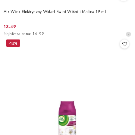
Air Wick Elektryczny Wkład Kwiat Wiśni i Malina 19 ml
13.49
Cena
Najniższa
Najniższa cena:
14.99
promocyjna:
cena
-15%
z
30
dni
przed
obniżką