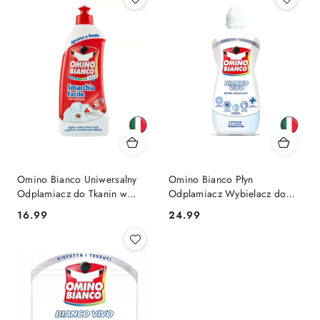
Omino Bianco Uniwersalny
Omino Bianco Płyn
Odplamiacz do Tkanin w
Odplamiacz Wybielacz do
Płynie 500 ml (Włochy)
Prania Białych Rzeczy 900 ml
Cena:
Cena:
16.99
24.99
(Włochy)