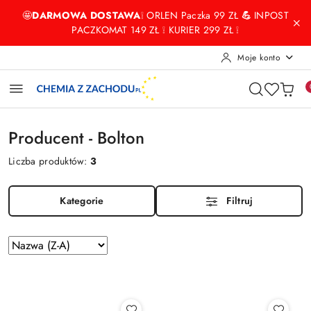
Przejdź do treści głównej
Przejdź do wyszukiwarki
Przejdź do moje konto
Przejdź do menu głównego
Przejdź do stopki
🤩
DARMOWA DOSTAWA
❕ ORLEN Paczka 99 ZŁ
💪
INPOST
PACZKOMAT 149 ZŁ ❕ KURIER 299 ZŁ ❕
Moje konto
Producent - Bolton
Liczba produktów:
3
Kategorie
Filtruj
Zastosowano
Sortuj
według
sortowanie:
Nazwa
(Z-
A).