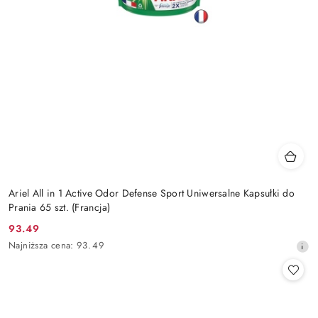
Ariel All in 1 Active Odor Defense Sport Uniwersalne Kapsułki do
Prania 65 szt. (Francja)
93.49
Cena
Najniższa
Najniższa cena:
93.49
promocyjna:
cena
z
30
dni
przed