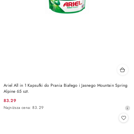
Ariel All in 1 Kapsułki do Prania Białego i Jasnego Mountain Spring
Alpine 65 szt.
83.29
Cena
Najniższa
Najniższa cena:
83.29
promocyjna:
cena
z
30
dni