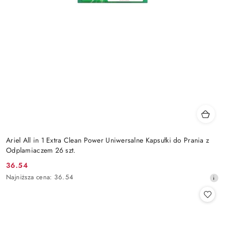
Ariel All in 1 Extra Clean Power Uniwersalne Kapsułki do Prania z
Odplamiaczem 26 szt.
36.54
Cena
Najniższa
Najniższa cena:
36.54
promocyjna:
cena
z
30
dni
przed