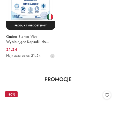
PRODUKT NIEDOSTĘPNY
Omino Bianco Vivo
Wybielające Kapsułki do
Prania Wybielacz Odplamiacz
Cena
21.24
10 szt. (Włochy)
promocyjna:
Najniższa
Najniższa cena:
21.24
cena
z
30
dni
Produkty
PROMOCJE
przed
Pomiń karuzelę produktów
obniżką
o
statusie:
-10%