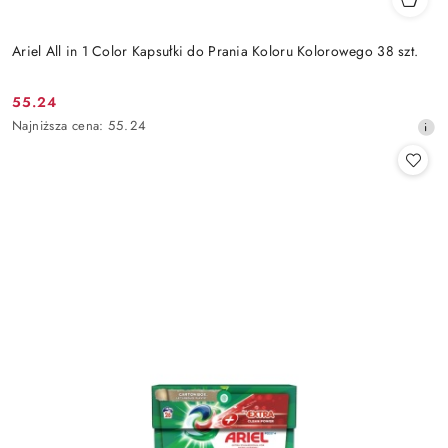
Ariel All in 1 Color Kapsułki do Prania Koloru Kolorowego 38 szt.
55.24
Cena
Najniższa
Najniższa cena:
55.24
promocyjna:
cena
z
30
dni
przed
obniżką