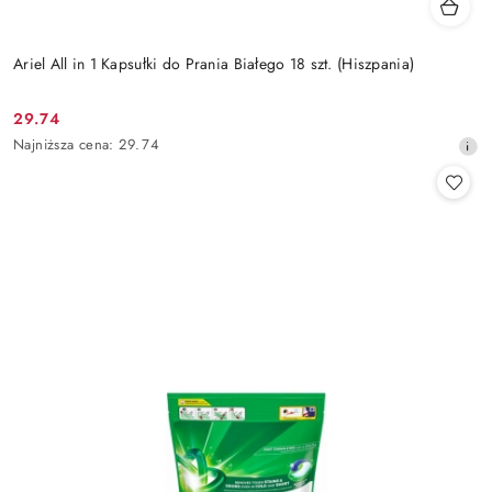
Ariel All in 1 Kapsułki do Prania Białego 18 szt. (Hiszpania)
29.74
Cena
Najniższa
Najniższa cena:
29.74
promocyjna:
cena
z
30
dni
przed
obniżką