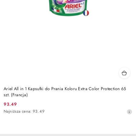
Ariel All in 1 Kapsułki do Prania Koloru Extra Color Protection 65
szt. (Francja)
93.49
Cena
Najniższa
Najniższa cena:
93.49
promocyjna:
cena
z
30
dni