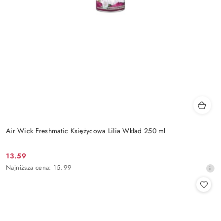
Air Wick Freshmatic Księżycowa Lilia Wkład 250 ml
13.59
Cena
Najniższa
Najniższa cena:
15.99
promocyjna:
cena
z
30
dni
przed
obniżką