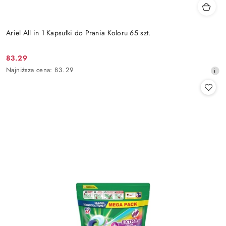
Ariel All in 1 Kapsułki do Prania Koloru 65 szt.
83.29
Cena
Najniższa
Najniższa cena:
83.29
promocyjna:
cena
z
30
dni
przed
obniżką