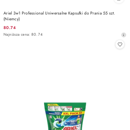
Ariel 3w1 Professional Uniwersalne Kapsułki do Prania 55 szt.
(Niemcy)
80.74
Cena
Najniższa
Najniższa cena:
80.74
promocyjna:
cena
z
30
dni
przed
obniżką