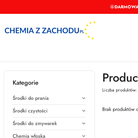
Przejdź do treści głównej
Przejdź do wyszukiwarki
Przejdź do moje konto
Przejdź do menu głównego
Przejdź do stopki
🤩
DARMOWA
Produc
Kategorie
Liczba produktów
Środki do prania
Brak produktów d
Środki czystości
Środki do zmywarek
Chemia włoska