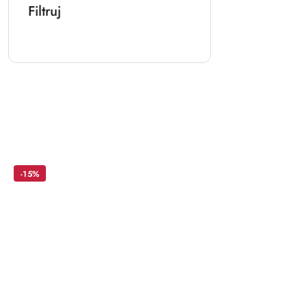
Filtruj
Pomiń karuzelę produktów
-15%