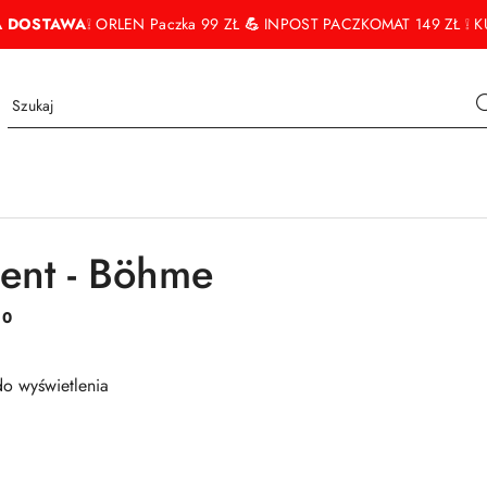
 DOSTAWA
❕ ORLEN Paczka 99 ZŁ
💪
INPOST PACZKOMAT 149 ZŁ ❕ KU
ent - Böhme
:
0
o wyświetlenia