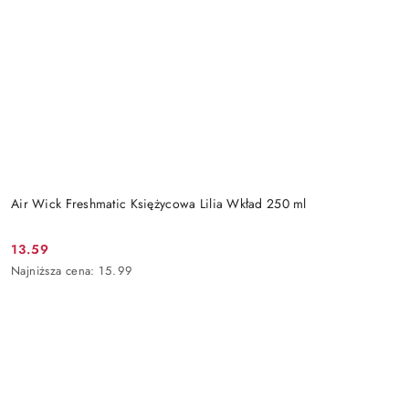
Air Wick Freshmatic Księżycowa Lilia Wkład 250 ml
13.59
Cena
Najniższa
Najniższa cena:
15.99
promocyjna:
cena
z
30
dni
przed
obniżką