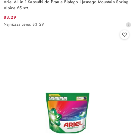
Ariel All in 1 Kapsułki do Prania Białego i Jasnego Mountain Spring
Alpine 65 szt.
83.29
Cena
Najniższa
Najniższa cena:
83.29
promocyjna:
cena
z
30
dni
przed
obniżką