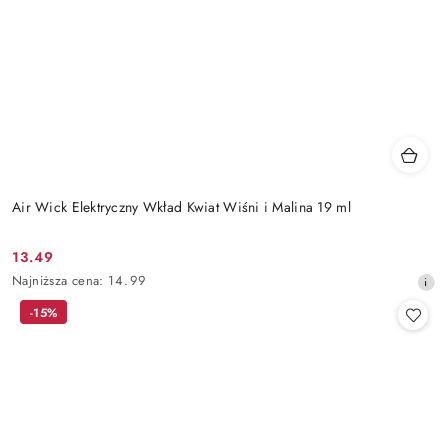
Air Wick Elektryczny Wkład Kwiat Wiśni i Malina 19 ml
13.49
Cena
Najniższa
Najniższa cena:
14.99
promocyjna:
cena
-15%
z
30
dni
przed
obniżką