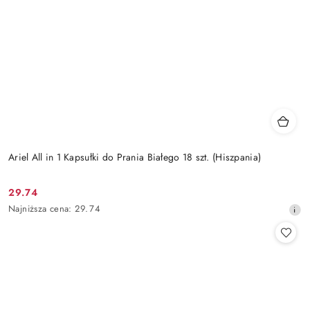
Ariel All in 1 Kapsułki do Prania Białego 18 szt. (Hiszpania)
29.74
Cena
Najniższa
Najniższa cena:
29.74
promocyjna:
cena
z
30
dni
przed
obniżką