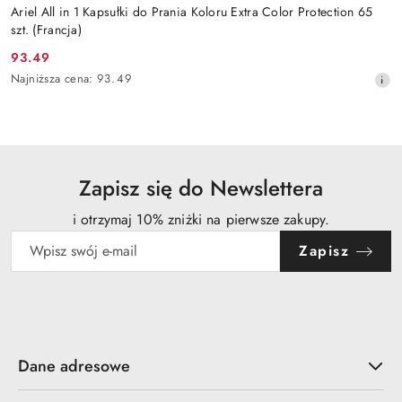
Ariel All in 1 Kapsułki do Prania Koloru Extra Color Protection 65
szt. (Francja)
93.49
Cena
Najniższa
Najniższa cena:
93.49
promocyjna:
cena
z
30
dni
przed
obniżką
Zapisz się do Newslettera
i otrzymaj 10% zniżki na pierwsze zakupy.
Zapisz
Dane adresowe