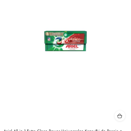
Ariel All in 1 Extra Clean Power Uniwersalne Kapsułki do Prania z