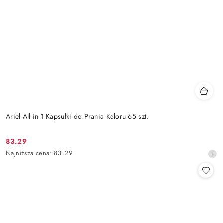
Ariel All in 1 Kapsułki do Prania Koloru 65 szt.
83.29
Cena
Najniższa
Najniższa cena:
83.29
promocyjna:
cena
z
30
dni
przed
obniżką