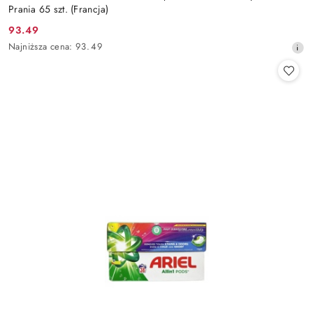
Prania 65 szt. (Francja)
93.49
Cena
Najniższa
Najniższa cena:
93.49
promocyjna:
cena
z
30
dni
przed
obniżką