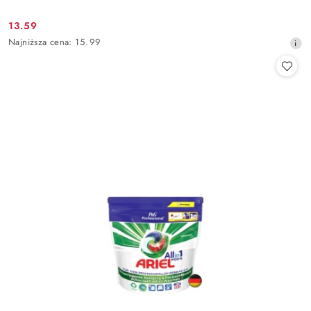
13.59
Cena
Najniższa
Najniższa cena:
15.99
promocyjna:
cena
z
30
dni
przed
obniżką