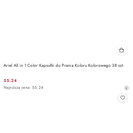
Ariel All in 1 Color Kapsułki do Prania Koloru Kolorowego 38 szt.
55.24
Cena
Najniższa
Najniższa cena:
55.24
promocyjna:
cena
z
30
dni
przed
obniżką