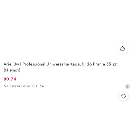
Ariel 3w1 Professional Uniwersalne Kapsułki do Prania 55 szt.
(Niemcy)
80.74
Cena
Najniższa
Najniższa cena:
80.74
promocyjna:
cena
z
30
dni
przed
obniżką