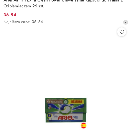
Odplamiaczem 26 szt.
36.54
Cena
Najniższa
Najniższa cena:
36.54
promocyjna:
cena
z
30
dni
przed
obniżką