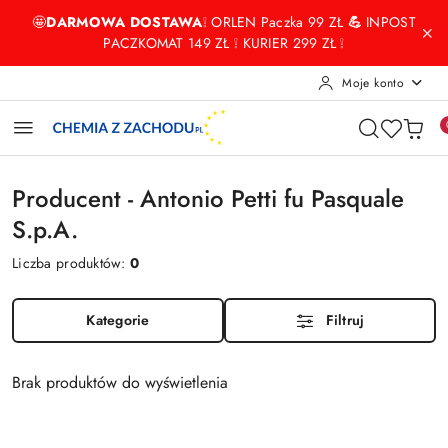
Przejdź do treści głównej
Przejdź do wyszukiwarki
Przejdź do moje konto
Przejdź do menu głównego
Przejdź do stopki
🤩
DARMOWA DOSTAWA
❕ ORLEN Paczka 99 ZŁ
💪
INPOST
PACZKOMAT 149 ZŁ ❕ KURIER 299 ZŁ ❕
Moje konto
Producent - Antonio Petti fu Pasquale
S.p.A.
Liczba produktów:
0
Kategorie
Filtruj
Brak produktów do wyświetlenia