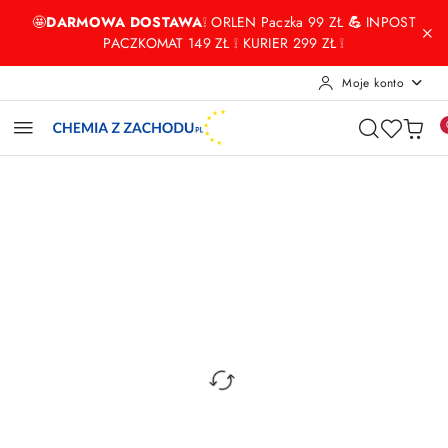
Przejdź do treści głównej
Przejdź do wyszukiwarki
Przejdź do moje konto
Przejdź do menu głównego
Przejdź do opisu produktu
Przejdź do stopki
🤩
DARMOWA DOSTAWA
❕ ORLEN Paczka 99 ZŁ
💪
INPOST
PACZKOMAT 149 ZŁ ❕ KURIER 299 ZŁ ❕
Moje konto