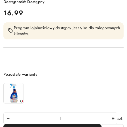
Dostępność:
Dostępny
cena:
16.99
Program lojalnościowy dostępny jest tylko dla zalogowanych
klientów.
Wariant
Pozostałe warianty
Ilość
szt.