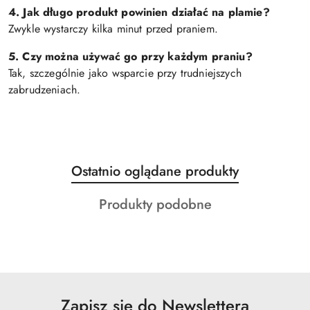
4. Jak długo produkt powinien działać na plamie?
Zwykle wystarczy kilka minut przed praniem.
5. Czy można używać go przy każdym praniu?
Tak, szczególnie jako wsparcie przy trudniejszych
zabrudzeniach.
Produkty
Ostatnio oglądane produkty
Pomiń karuzelę produktów
o
Produkty
Produkty podobne
statusie:
o
statusie:
Zapisz się do Newslettera