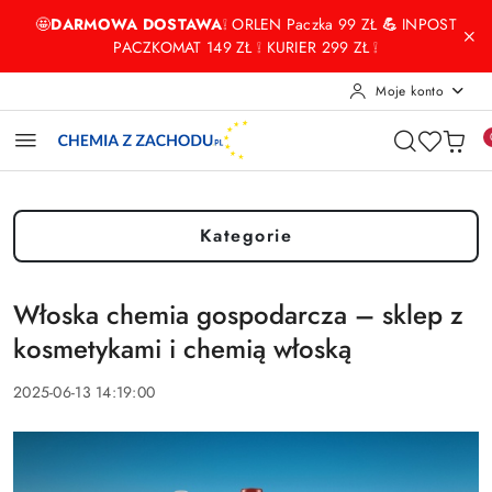
Przejdź do treści głównej
Przejdź do wyszukiwarki
Przejdź do moje konto
Przejdź do menu głównego
Przejdź do stopki
🤩
DARMOWA DOSTAWA
❕ ORLEN Paczka 99 ZŁ
💪
INPOST
PACZKOMAT 149 ZŁ ❕ KURIER 299 ZŁ ❕
Moje konto
Kategorie
Włoska chemia gospodarcza – sklep z
kosmetykami i chemią włoską
2025-06-13 14:19:00