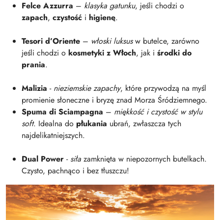
Felce Azzurra
–
klasyka gatunku
, jeśli chodzi o
zapach
,
czystość
i
higienę
.
Tesori d’Oriente
–
włoski luksus
w butelce, zarówno
jeśli chodzi o
kosmetyki z Włoch
, jak i
środki do
prania
.
Malizia
-
nieziemskie zapachy
, które przywodzą na myśl
promienie słoneczne i bryzę znad Morza Śródziemnego.
Spuma di Sciampagna
–
miękkość i czystość w stylu
soft
. Idealna do
płukania
ubrań, zwłaszcza tych
najdelikatniejszych.
Dual Power
-
siła
zamknięta w niepozornych butelkach.
Czysto, pachnąco i bez tłuszczu!