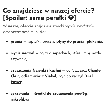
Co znajdziesz w naszej ofercie?
[Spoiler: same perełki 💎]
W
naszej ofercie
znajdziesz szeroki wybór
produktów
przeznaczonych
m.in. do:
prania
– kapsułki, proszki,
płyny do prania
,
płukania
,
mycia naczyń
– płyny o zapachach, które umilą każde
zmywanie,
czyszczenia łazienki i kuchni
– odtłuszczacz
Chante
Clair
, odkamieniacz
Viakal
, płyn do naczyń
Dual
Power,
sprzątania
–
środki do czyszczenia podłóg
,
mikrofibra
,