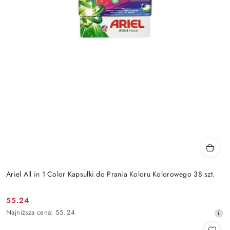
Ariel All in 1 Color Kapsułki do Prania Koloru Kolorowego 38 szt.
55.24
Cena
Najniższa
Najniższa cena:
55.24
promocyjna:
cena