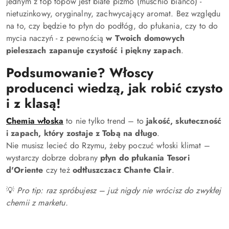
jednym z top topów jest białe piżmo (muschio bianco) -
nietuzinkowy, oryginalny, zachwycający aromat. Bez względu
na to, czy będzie to płyn do podłóg, do płukania, czy to do
mycia naczyń - z pewnością
w Twoich domowych
pieleszach zapanuje czystość i piękny zapach
.
Podsumowanie? Włoscy
producenci wiedzą, jak robić czysto
i z klasą!
Chemia włoska
to nie tylko trend – to
jakość, skuteczność
i zapach, który zostaje z Tobą na długo
.
Nie musisz lecieć do Rzymu, żeby poczuć włoski klimat –
wystarczy dobrze dobrany
płyn do płukania Tesori
d'Oriente
czy też
odtłuszczacz Chante Clair
.
💡
Pro tip: raz spróbujesz – już nigdy nie wrócisz do zwykłej
chemii z marketu.