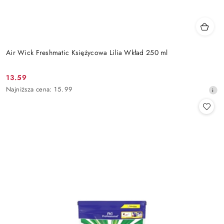
Air Wick Freshmatic Księżycowa Lilia Wkład 250 ml
13.59
Cena
Najniższa
Najniższa cena:
15.99
promocyjna:
cena
z
30
dni
przed
obniżką