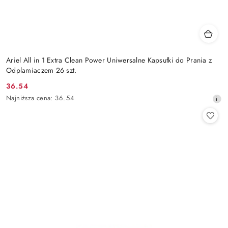
Ariel All in 1 Extra Clean Power Uniwersalne Kapsułki do Prania z
Odplamiaczem 26 szt.
36.54
Cena
Najniższa
Najniższa cena:
36.54
promocyjna:
cena
z
30
dni
przed
obniżką