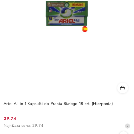
Ariel All in 1 Kapsułki do Prania Białego 18 szt. (Hiszpania)
29.74
Cena
Najniższa
Najniższa cena:
29.74
promocyjna:
cena