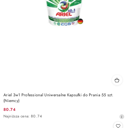
Ariel 3w1 Professional Uniwersalne Kapsułki do Prania 55 szt.
(Niemcy)
80.74
Cena
Najniższa
Najniższa cena:
80.74
promocyjna:
cena
z