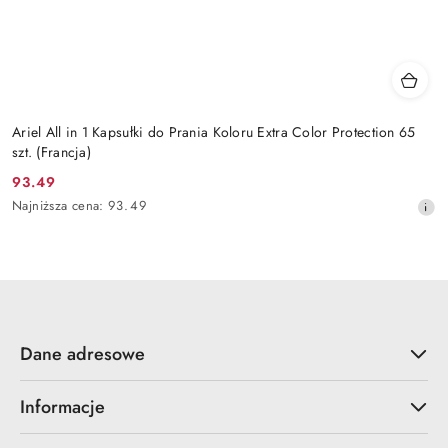
Ariel All in 1 Kapsułki do Prania Koloru Extra Color Protection 65
szt. (Francja)
93.49
Cena
Najniższa
Najniższa cena:
93.49
promocyjna:
cena
z
30
dni
przed
obniżką
Dane adresowe
Informacje