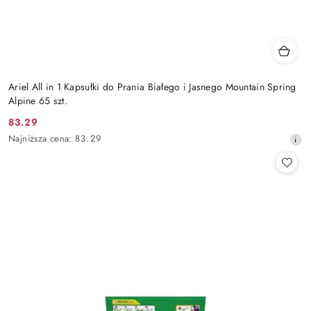
Ariel All in 1 Kapsułki do Prania Białego i Jasnego Mountain Spring
Alpine 65 szt.
83.29
Cena
Najniższa
Najniższa cena:
83.29
promocyjna:
cena
z
30
dni
przed
obniżką