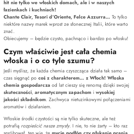
hit nie tylko we włoskich domach, ale i w naszych
łazienkach i kuchniach!
Chante Clair, Tesori d’Oriente, Felce Azzurra…
To tylko
niektóre nazwy marek wprost ze słonecznej Italii, które warto
znać.
Obiecujemy – będzie czysto, pachnąco i bardzo po włosku!
Czym właściwie jest cała chemia
włoska i o co tyle szumu?
Jeśli myślisz, że każda chemia czyszcząca działa tak samo –
czas sięgnąć po
coś z charakterem… z Włoch!
Włoska
chemia gospodarcza
od lat cieszy się renomą dzięki swojej
skuteczności
,
aromatycznym zapachom
i
wysokiej
jakości składnikom
. Zachwyca nietuzinkowymi połączeniami
aromatów i działaniem.
Włoskie środki czystości są nie tylko skuteczne, ale też
potrafią
rozpieścić nasze zmysły
. I nie, to nie żarty – kto raz
spróbował, ten wie, że
mycie podłóg czy płukanie prania