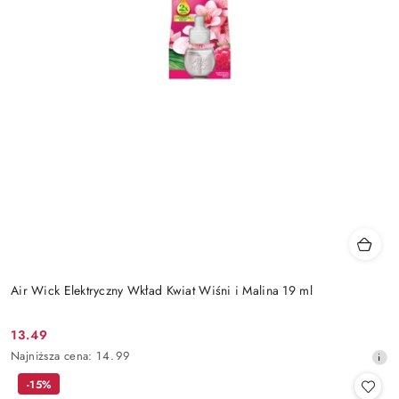
Air Wick Elektryczny Wkład Kwiat Wiśni i Malina 19 ml
13.49
Cena
Najniższa
Najniższa cena:
14.99
promocyjna:
cena
-15%
z