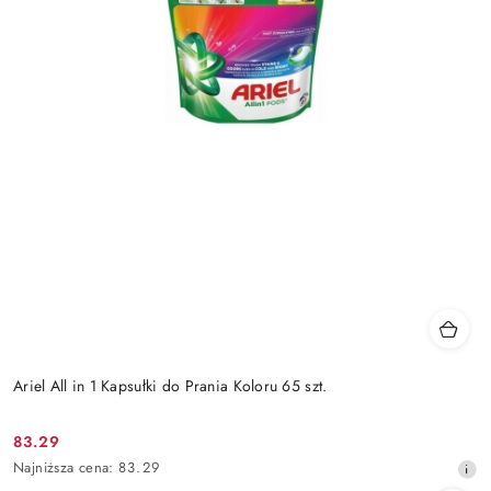
Ariel All in 1 Kapsułki do Prania Koloru 65 szt.
83.29
Cena
Najniższa
Najniższa cena:
83.29
promocyjna:
cena