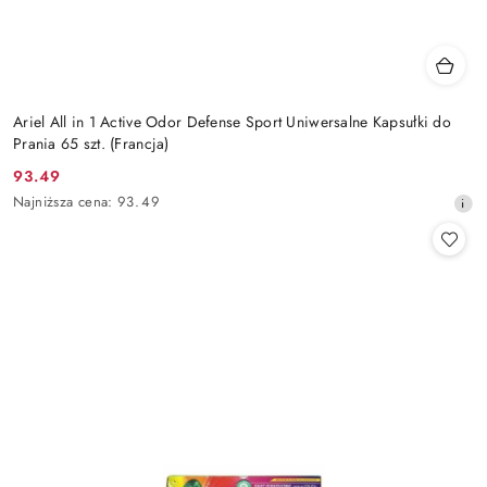
Ariel All in 1 Active Odor Defense Sport Uniwersalne Kapsułki do
Prania 65 szt. (Francja)
93.49
Cena
Najniższa
Najniższa cena:
93.49
promocyjna:
cena
z
30
dni
przed
obniżką