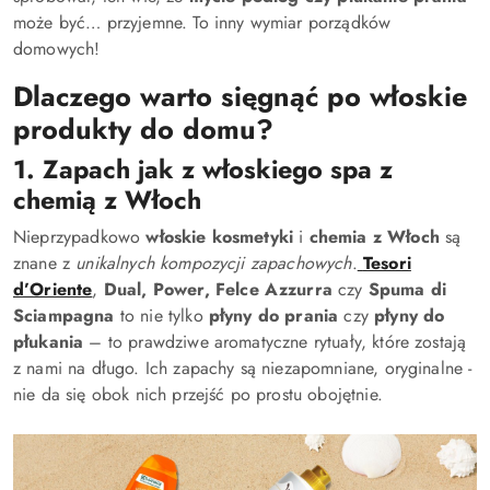
może być… przyjemne. To inny wymiar porządków
domowych!
Dlaczego warto sięgnąć po włoskie
produkty do domu?
1. Zapach jak z włoskiego spa z
chemią z Włoch
Nieprzypadkowo
włoskie kosmetyki
i
chemia z Włoch
są
znane z
unikalnych kompozycji zapachowych
.
Tesori
d’Oriente
,
Dual, Power,
Felce Azzurra
czy
Spuma di
Sciampagna
to nie tylko
płyny do prania
czy
płyny do
płukania
– to prawdziwe aromatyczne rytuały, które zostają
z nami na długo. Ich zapachy są niezapomniane, oryginalne -
nie da się obok nich przejść po prostu obojętnie.