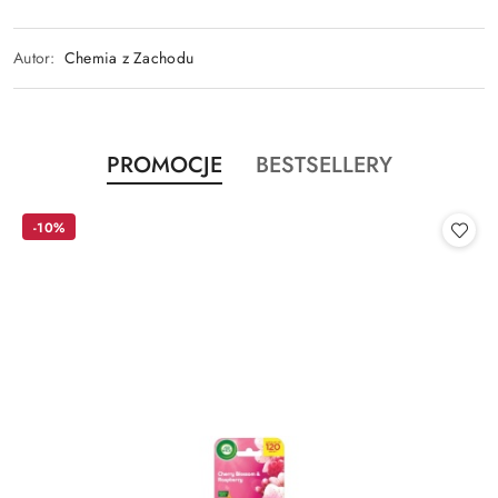
Autor:
Chemia z Zachodu
Produkty
Produkty
PROMOCJE
BESTSELLERY
Pomiń karuzelę produktów
o
o
statusie:
statusie:
-10%